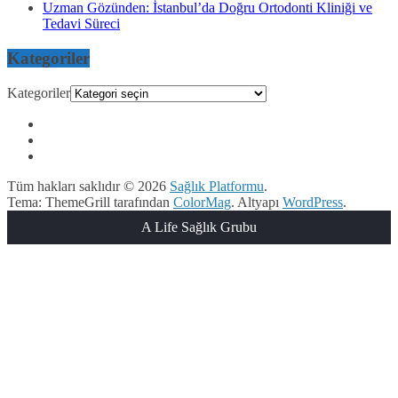
Uzman Gözünden: İstanbul’da Doğru Ortodonti Kliniği ve
Tedavi Süreci
Kategoriler
Kategoriler
Tüm hakları saklıdır © 2026
Sağlık Platformu
.
Tema: ThemeGrill tarafından
ColorMag
. Altyapı
WordPress
.
A Life Sağlık Grubu