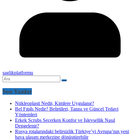
saglikplatformu
Son Yazılar
Nükleoplasti Nedir, Kimlere Uygulanır?
Bel Fıtığı Nedir? Belirtileri, Tanısı ve Güncel Tedavi
Yöntemleri
Erkek Scrubs Seçerken Konfor ve İşlevsellik Nasıl
Dengelenir?
Rusya rotalarındaki belirsizlik Türkiye’yi Avrupa’nın yeni
hava ulaşım merkezine dönüştürebilir