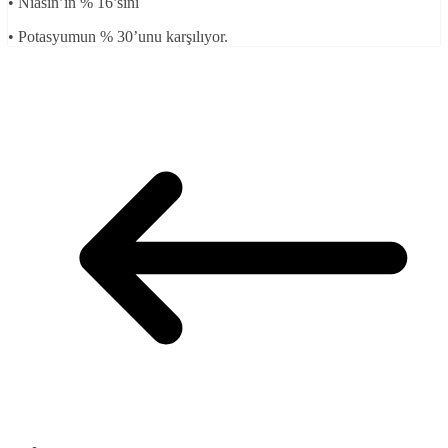
• Niasin’in % 16’sını
• Potasyumun % 30’unu karşılıyor.