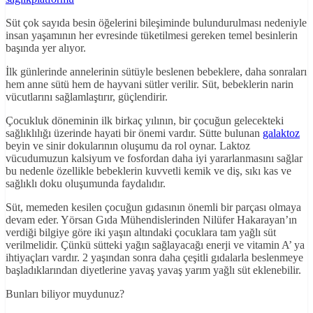
Süt çok sayıda besin öğelerini bileşiminde bulundurulması nedeniyle
insan yaşamının her evresinde tüketilmesi gereken temel besinlerin
başında yer alıyor.
İlk günlerinde annelerinin sütüyle beslenen bebeklere, daha sonraları
hem anne sütü hem de hayvani sütler verilir. Süt, bebeklerin narin
vücutlarını sağlamlaştırır, güçlendirir.
Çocukluk döneminin ilk birkaç yılının, bir çocuğun gelecekteki
sağlıklılığı üzerinde hayati bir önemi vardır. Sütte bulunan
galaktoz
beyin ve sinir dokularının oluşumu da rol oynar. Laktoz
vücudumuzun kalsiyum ve fosfordan daha iyi yararlanmasını sağlar
bu nedenle özellikle bebeklerin kuvvetli kemik ve diş, sıkı kas ve
sağlıklı doku oluşumunda faydalıdır.
Süt, memeden kesilen çocuğun gıdasının önemli bir parçası olmaya
devam eder. Yörsan Gıda Mühendislerinden Nilüfer Hakarayan’ın
verdiği bilgiye göre iki yaşın altındaki çocuklara tam yağlı süt
verilmelidir. Çünkü sütteki yağın sağlayacağı enerji ve vitamin A’ ya
ihtiyaçları vardır. 2 yaşından sonra daha çeşitli gıdalarla beslenmeye
başladıklarından diyetlerine yavaş yavaş yarım yağlı süt eklenebilir.
Bunları biliyor muydunuz?