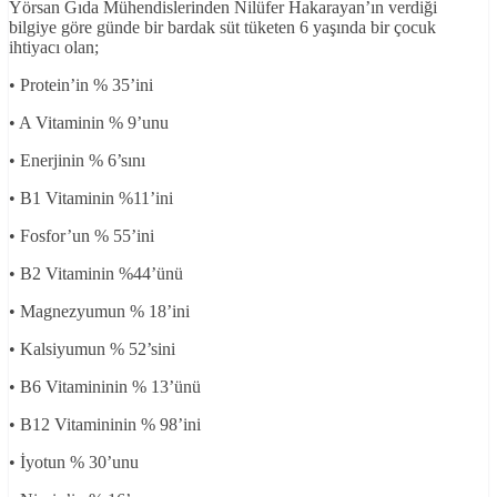
Yörsan Gıda Mühendislerinden Nilüfer Hakarayan’ın verdiği
bilgiye göre günde bir bardak süt tüketen 6 yaşında bir çocuk
ihtiyacı olan;
• Protein’in % 35’ini
• A Vitaminin % 9’unu
• Enerjinin % 6’sını
• B1 Vitaminin %11’ini
• Fosfor’un % 55’ini
• B2 Vitaminin %44’ünü
• Magnezyumun % 18’ini
• Kalsiyumun % 52’sini
• B6 Vitamininin % 13’ünü
• B12 Vitamininin % 98’ini
• İyotun % 30’unu