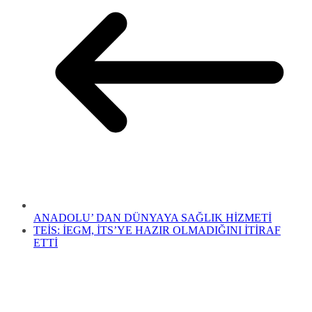
ANADOLU’ DAN DÜNYAYA SAĞLIK HİZMETİ
TEİS: İEGM, İTS’YE HAZIR OLMADIĞINI İTİRAF
ETTİ