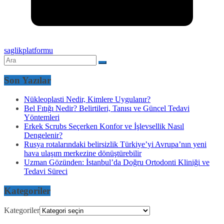
saglikplatformu
Son Yazılar
Nükleoplasti Nedir, Kimlere Uygulanır?
Bel Fıtığı Nedir? Belirtileri, Tanısı ve Güncel Tedavi
Yöntemleri
Erkek Scrubs Seçerken Konfor ve İşlevsellik Nasıl
Dengelenir?
Rusya rotalarındaki belirsizlik Türkiye’yi Avrupa’nın yeni
hava ulaşım merkezine dönüştürebilir
Uzman Gözünden: İstanbul’da Doğru Ortodonti Kliniği ve
Tedavi Süreci
Kategoriler
Kategoriler