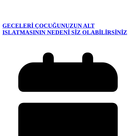
GECELERİ ÇOCUĞUNUZUN ALT
ISLATMASININ NEDENİ SİZ OLABİLİRSİNİZ