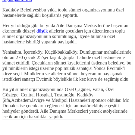
Kadıköy Belediyesi;bu yılda toplu sünnet organizasyonunu özel
hastanelerde sağlıklı koşullarda yaptırdı.
Her yıl olduğu gibi bu yılda Aile Danışma Merkezleri’ne başvuran
ekonomik düzeyi
düşük
ailelerin çocukları için düzenlenen toplu
sünnet organizasyonunun sorumluluğu, ilçede bulunan özel
hastanelerle işbirliği yaparak paylaşıldı.
Yenisahra, İçerenköy, Küçükbakkalköy, Dumlupınar mahallelerinde
oturan 270 çocuk 25’şer kişilik gruplar halinde özel hastanelerde
sünnet ettirildi. Çocukların sünnet kıyafetlerini üstlenen belediye, bu
yıl miniklerin isteği üzerine pop müzik sanatçısı Yonca Evcimik’i
kirve seçti. Miniklerin ve ailelerin sünnet heyecanını paylaşmak
istedikleri sanatçı Evcimik böylelikle ilk kez kirve de seçilmiş oldu.
Bu yıl sünnet organizasyonunda Özel Çağıner, Vatan, Özel
Göztepe, Central Hospital, Tosunoğlu, Kadıköy
Şifa,Acıbadem,İsviçre ve Medipol Hastaneleri sponsor oldular. Mc
Donalds ise çocukların eğlencesi için animatör ekibiyle çeşitli
hediyeler gönderdi. Aile Danışma Merkezleri yemek atölyelerinde
ise ikram için hazırlıklar yapıldı.