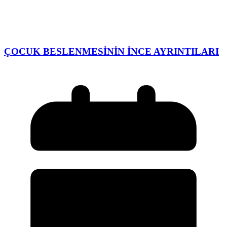
ÇOCUK BESLENMESİNİN İNCE AYRINTILARI