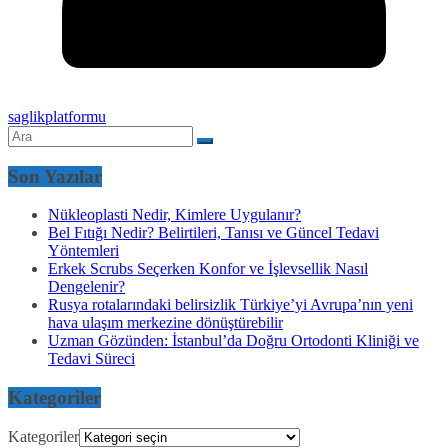
saglikplatformu
Son Yazılar
Nükleoplasti Nedir, Kimlere Uygulanır?
Bel Fıtığı Nedir? Belirtileri, Tanısı ve Güncel Tedavi
Yöntemleri
Erkek Scrubs Seçerken Konfor ve İşlevsellik Nasıl
Dengelenir?
Rusya rotalarındaki belirsizlik Türkiye’yi Avrupa’nın yeni
hava ulaşım merkezine dönüştürebilir
Uzman Gözünden: İstanbul’da Doğru Ortodonti Kliniği ve
Tedavi Süreci
Kategoriler
Kategoriler