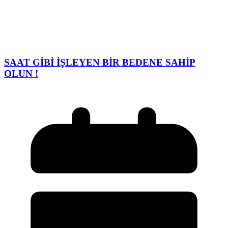
SAAT GİBİ İŞLEYEN BİR BEDENE SAHİP
OLUN !