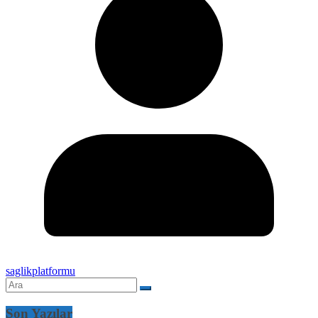
saglikplatformu
Son Yazılar