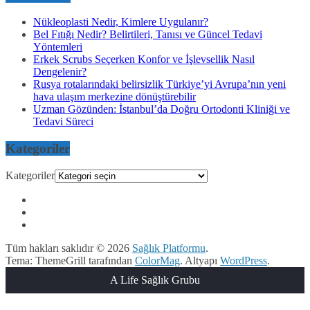
Nükleoplasti Nedir, Kimlere Uygulanır?
Bel Fıtığı Nedir? Belirtileri, Tanısı ve Güncel Tedavi
Yöntemleri
Erkek Scrubs Seçerken Konfor ve İşlevsellik Nasıl
Dengelenir?
Rusya rotalarındaki belirsizlik Türkiye’yi Avrupa’nın yeni
hava ulaşım merkezine dönüştürebilir
Uzman Gözünden: İstanbul’da Doğru Ortodonti Kliniği ve
Tedavi Süreci
Kategoriler
Kategoriler
Tüm hakları saklıdır © 2026
Sağlık Platformu
.
Tema: ThemeGrill tarafından
ColorMag
. Altyapı
WordPress
.
A Life Sağlık Grubu