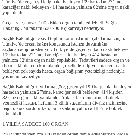
Türkiye’de geçen yıl kalp nakli bekleyen 199 hastadan 27’sine,
karaciğer nakli bekleyen 414 hastadan yalnızca 82’sine organ nakli
yapılabildi.
Geçen yıl yalnızca 100 kişiden organ temin edilebildi. Sağlık
Bakanlığı, bu rakamı 600-700’e çıkarmayı hedefliyor.
Sağlık Bakanlığı ile sivil toplum kuruluşlarının çabalarına karşın,
Türkiye’de organ bağışı konusunda istenen duyarlılığın
sağlanamadığı gözleniyor. Türkiye’de geçen yıl kalp nakli bekleyen
199 hastadan 27’sine, karaciğer nakli bekleyen 414 hastadan
yalnızca 82’sine organ nakli yapılabildi. Tedavileri sadece organ ve
doku nakli ile mümkün olabilen, özellikle kalp ve karaciğer nakli
bekleyen çok sayıda hasta, organ bağışının yetersizliği nedeniyle
yaşamını kaybediyor.
Sağlık Bakanlığı kayıtlarına göre, geçen yıl 199 kalp nakli bekleyen
hastadan yalnızca 27’sine, karaciğer nakli bekleyen 414 kişiden
82’sine organ nakli yapılabildi. Yaklaşık 25 bin kronik böbrek
yetmezliği hastası, haftanın 3 günü yaşamlarını diyaliz makinesine
bağlı olarak sürdürürken, bu hastaların yalnızca 185’ine böbrek
takılabildi.
1 YILDA SADECE 100 ORGAN
2002 yılında yalnızca 100 kişiden organ temin edilebilirken, organ