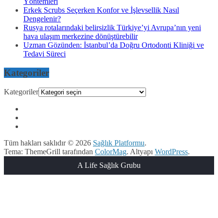
Yöntemleri
Erkek Scrubs Seçerken Konfor ve İşlevsellik Nasıl
Dengelenir?
Rusya rotalarındaki belirsizlik Türkiye’yi Avrupa’nın yeni
hava ulaşım merkezine dönüştürebilir
Uzman Gözünden: İstanbul’da Doğru Ortodonti Kliniği ve
Tedavi Süreci
Kategoriler
Kategoriler
Tüm hakları saklıdır © 2026
Sağlık Platformu
.
Tema: ThemeGrill tarafından
ColorMag
. Altyapı
WordPress
.
A Life Sağlık Grubu