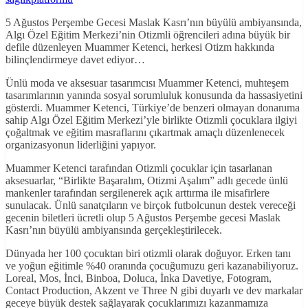
5 Ağustos Perşembe Gecesi Maslak Kasrı’nın büyülü ambiyansında,
Algı Özel Eğitim Merkezi’nin Otizmli öğrencileri adına büyük bir
defile düzenleyen Muammer Ketenci, herkesi Otizm hakkında
bilinçlendirmeye davet ediyor…
Ünlü moda ve aksesuar tasarımcısı Muammer Ketenci, muhteşem
tasarımlarının yanında sosyal sorumluluk konusunda da hassasiyetini
gösterdi. Muammer Ketenci, Türkiye’de benzeri olmayan donanıma
sahip Algı Özel Eğitim Merkezi’yle birlikte Otizmli çocuklara ilgiyi
çoğaltmak ve eğitim masraflarını çıkartmak amaçlı düzenlenecek
organizasyonun liderliğini yapıyor.
Muammer Ketenci tarafından Otizmli çocuklar için tasarlanan
aksesuarlar, “Birlikte Başaralım, Otizmi Aşalım” adlı gecede ünlü
mankenler tarafından sergilenerek açık arttırma ile misafirlere
sunulacak. Ünlü sanatçıların ve birçok futbolcunun destek vereceği
gecenin biletleri ücretli olup 5 Ağustos Perşembe gecesi Maslak
Kasrı’nın büyülü ambiyansında gerçekleştirilecek.
Dünyada her 100 çocuktan biri otizmli olarak doğuyor. Erken tanı
ve yoğun eğitimle %40 oranında çocuğumuzu geri kazanabiliyoruz.
Loreal, Mos, İnci, Binboa, Doluca, İnka Davetiye, Fotogram,
Contact Production, Akzent ve Three N gibi duyarlı ve dev markalar
geceye büyük destek sağlayarak çocuklarımızı kazanmamıza