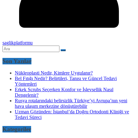
saglikplatformu
Son Yazılar
Nükleoplasti Nedir, Kimlere Uygulanır?
Bel Fıtığı Nedir? Belirtileri, Tanısı ve Güncel Tedavi
Yöntemleri
Erkek Scrubs Seçerken Konfor ve İşlevsellik Nasıl
Dengelenir?
Rusya rotalarındaki belirsizlik Türkiye’yi Avrupa’nın yeni
hava ulaşım merkezine dönüştürebilir
Uzman Gözünden: İstanbul’da Doğru Ortodonti Kliniği ve
Tedavi Süreci
Kategoriler