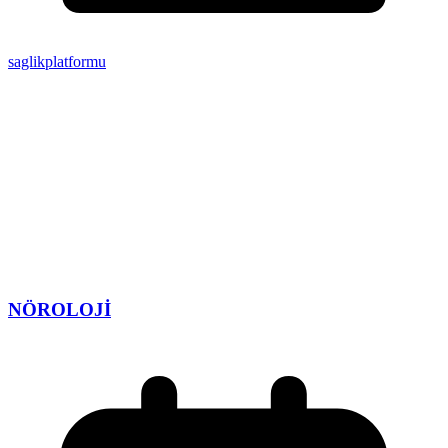
saglikplatformu
NÖROLOJİ