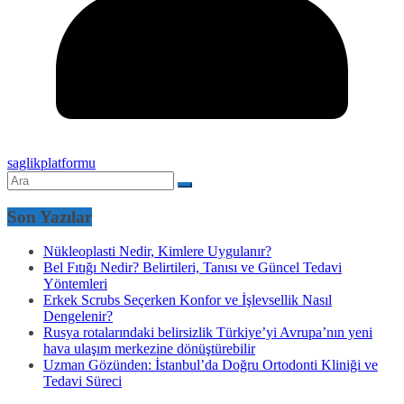
saglikplatformu
Son Yazılar
Nükleoplasti Nedir, Kimlere Uygulanır?
Bel Fıtığı Nedir? Belirtileri, Tanısı ve Güncel Tedavi
Yöntemleri
Erkek Scrubs Seçerken Konfor ve İşlevsellik Nasıl
Dengelenir?
Rusya rotalarındaki belirsizlik Türkiye’yi Avrupa’nın yeni
hava ulaşım merkezine dönüştürebilir
Uzman Gözünden: İstanbul’da Doğru Ortodonti Kliniği ve
Tedavi Süreci