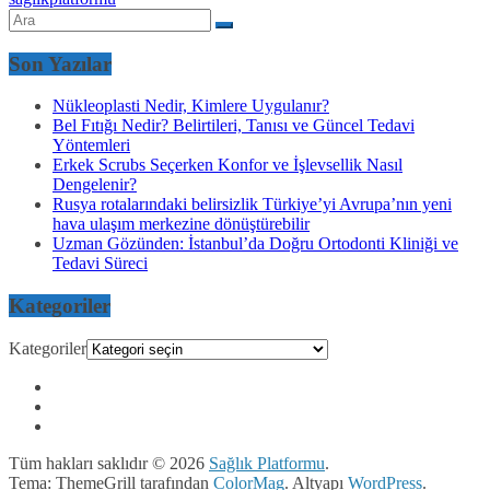
Son Yazılar
Nükleoplasti Nedir, Kimlere Uygulanır?
Bel Fıtığı Nedir? Belirtileri, Tanısı ve Güncel Tedavi
Yöntemleri
Erkek Scrubs Seçerken Konfor ve İşlevsellik Nasıl
Dengelenir?
Rusya rotalarındaki belirsizlik Türkiye’yi Avrupa’nın yeni
hava ulaşım merkezine dönüştürebilir
Uzman Gözünden: İstanbul’da Doğru Ortodonti Kliniği ve
Tedavi Süreci
Kategoriler
Kategoriler
Tüm hakları saklıdır © 2026
Sağlık Platformu
.
Tema: ThemeGrill tarafından
ColorMag
. Altyapı
WordPress
.