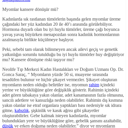
Myomlar kansere dönüşür mü?
Kadınlarda sık rastlanan tümörlerin başında gelen myomlar üreme
çağındaki her yüz kadından 20 ile 40’ı arasında görülebiliyor.
Hormona duyarlı olan bu iyi huylu tümörler, üreme çağı boyunca
yavaş yavaş büyürken menapozdan sonra kadınlık hormonlarının
azalmasıyla birlikte küçülmeye başlıyor.
Peki, sebebi tam olarak bilinmeyen ancak ailevi geçiş ve genetik
yatkınlığın sorumlu tutulduğu bu iyi huylu tümörler huy değiştiriyor
mu? Kansere dönüşme riski taşıyor mu?
Neolife Tıp Merkezi Kadın Hastalıkları ve Doğum Uzmanı Op. Dr.
Gonca Saraç, “ Myomların yüzde 50 si, muayene sırasında
tesadüfen bulunur ve hiçbir şikayet vermezler. Şikayet oluşturan
myomların neden olduğu belirtiler ise, myomun
rahim
içindeki
yerine ve büyüklüğüne göre değişiklik gösterir. Rahimin içindeki
adet gören tabakaya yakın olanlar, adet kanamasının fazla olmasına,
sancılı adetlere ve kansızlığa neden olabilirler. Rahimin dış kısmına
yakın olanlar ise etraf organlara yaptıkları bası nedeniyle sık idrara
gitme,
kabızlık
, şişkinlik ve kasık ağrısı gibi şikayetler
oluşturabilirler. Gebe kalmak isteyen kadınlarda, myomlar
bulundukları yere ve büyüklüğüne göre, gebelik şansını azaltabilir,
düşük
ve erken doğuma neden olabilirler.” diyor ve myomların