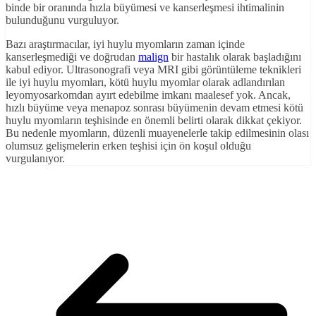
binde bir oranında hızla büyümesi ve kanserleşmesi ihtimalinin
bulunduğunu vurguluyor.
Bazı araştırmacılar, iyi huylu myomların zaman içinde
kanserleşmediği ve doğrudan
malign
bir hastalık olarak başladığını
kabul ediyor. Ultrasonografi veya MRI gibi görüntüleme teknikleri
ile iyi huylu myomları, kötü huylu myomlar olarak adlandırılan
leyomyosarkomdan ayırt edebilme imkanı maalesef yok. Ancak,
hızlı büyüme veya menapoz sonrası büyümenin devam etmesi kötü
huylu myomların teşhisinde en önemli belirti olarak dikkat çekiyor.
Bu nedenle myomların, düzenli muayenelerle takip edilmesinin olası
olumsuz gelişmelerin erken teşhisi için ön koşul olduğu
vurgulanıyor.