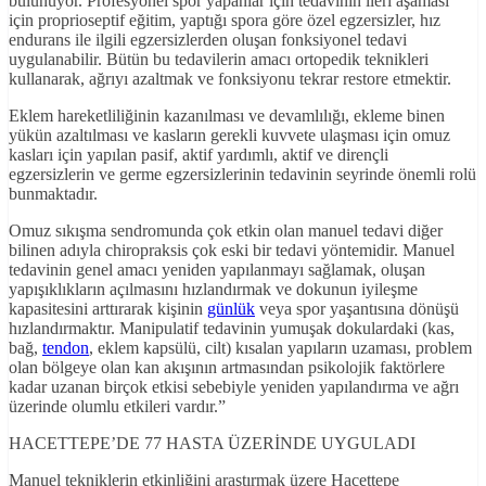
bulunuyor. Profesyonel spor yapanlar için tedavinin ileri aşaması
için proprioseptif eğitim, yaptığı spora göre özel egzersizler, hız
endurans ile ilgili egzersizlerden oluşan fonksiyonel tedavi
uygulanabilir. Bütün bu tedavilerin amacı ortopedik teknikleri
kullanarak, ağrıyı azaltmak ve fonksiyonu tekrar restore etmektir.
Eklem hareketliliğinin kazanılması ve devamlılığı, ekleme binen
yükün azaltılması ve kasların gerekli kuvvete ulaşması için omuz
kasları için yapılan pasif, aktif yardımlı, aktif ve dirençli
egzersizlerin ve germe egzersizlerinin tedavinin seyrinde önemli rolü
bunmaktadır.
Omuz sıkışma sendromunda çok etkin olan manuel tedavi diğer
bilinen adıyla chiropraksis çok eski bir tedavi yöntemidir. Manuel
tedavinin genel amacı yeniden yapılanmayı sağlamak, oluşan
yapışıklıkların açılmasını hızlandırmak ve dokunun iyileşme
kapasitesini arttırarak kişinin
günlük
veya spor yaşantısına dönüşü
hızlandırmaktır. Manipulatif tedavinin yumuşak dokulardaki (kas,
bağ,
tendon
, eklem kapsülü, cilt) kısalan yapıların uzaması, problem
olan bölgeye olan kan akışının artmasından psikolojik faktörlere
kadar uzanan birçok etkisi sebebiyle yeniden yapılandırma ve ağrı
üzerinde olumlu etkileri vardır.”
HACETTEPE’DE 77 HASTA ÜZERİNDE UYGULADI
Manuel tekniklerin etkinliğini araştırmak üzere Hacettepe