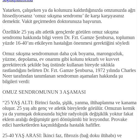
Yatarken, çalışırken ya da kolunuzu kaldırdığınızda omzunuzda ağrı
hissediyorsanız ‘omuz sıkışma sendromu’ ile karşı karşıyasınız
demektir. Vakit geçirmeden doktorunuza başvurun.
Özellikle 25 yaş altı atletik gençlerde görülen omuz sıkışma
sendromu hakkında bilgi veren Dr. Fzt. Gamze Şenbursa, toplumun
yüzde 16-40’ını etkileyen hastalığın önenmesi gerektiğini söyledi
Omuz sıkışma sendromunun daha çok boyama, marongozluk,
yüzme, depolama, ev onarımı gibi kolunu tekrarlı ve kuvvet
gerektirecek şekilde baş üstünde kullanan bireyde sıklıkla
rastlandığını belirten Dr. Fzt. Gamze Şenbursa, 1972 yılında Charles
Neer tarafından tanımlanan sendromun aşamaları hakkında şu
bilgileri verdi:
OMUZ SENDROMUNUN 3 AŞAMASI
“25 YAŞ ALTI: Birinci fazda, şişlik, yanma, iltihaplanma ve kanama
oluşur. 25 yaş altı genç ve atletik bireylerde görülür. Omuzun kemik
ya da yumuşak dokusunda hiçbir radyolojik değişiklik yoktur fakat
eklem aralığı değişmiştir geri dönüşümlü bir lezyondur. Provake
edici hareketlerden kaçınıldığında hastalık hafifler.
25-40 YAŞ ARASI: İkinci faz, fibrozis (bağ doku iltihabı) ve