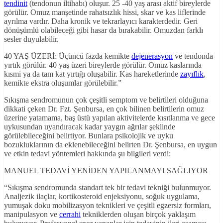
tendinit
(tendonun iltihabı) oluşur. 25 -40 yaş arası aktif bireylerde
görülür. Omuz manşetinde rahatsızlık hissi, skar ve kas liflerinde
ayrılma vardır. Daha kronik ve tekrarlayıcı karakterdedir. Geri
dönüşümlü olabileceği gibi hasar da bırakabilir. Omuzdan farklı
sesler duyulabilir.
40 YAŞ ÜZERİ: Üçüncü fazda kemikte
dejenerasyon
ve tendonda
yırtık görülür. 40 yaş üzeri bireylerde görülür. Omuz kaslarında
kısmi ya da tam kat yırtığı oluşabilir. Kas hareketlerinde
zayıflık
,
kemikte ekstra oluşumlar görülebilir.”
Sıkışma sendromunun çok çeşitli semptom ve belirtileri olduğuna
dikkati çeken Dr. Fzt. Şenbursa, en çok bilinen belirtilerin omuz
üzerine yatamama, baş üstü yapılan aktivitelerde kısıtlanma ve gece
uykusundan uyandıracak kadar yaygın ağrılar şeklinde
görülebileceğini belirtiyor. Bunlara psikolojik ve uyku
bozukluklarının da eklenebileceğini belirten Dr. Şenbursa, en uygun
ve etkin tedavi yöntemleri hakkında şu bilgileri verdi:
MANUEL TEDAVİ YENİDEN YAPILANMAYI SAĞLIYOR
“Sıkışma sendromunda standart tek bir tedavi tekniği bulunmuyor.
Analjezik ilaçlar, kortikosteroid enjeksiyonu, soğuk uygulama,
yumuşak doku mobilizasyon teknikleri ve çeşitli egzersiz formları,
manipulasyon ve
cerrahi
tekniklerden oluşan birçok yaklaşım