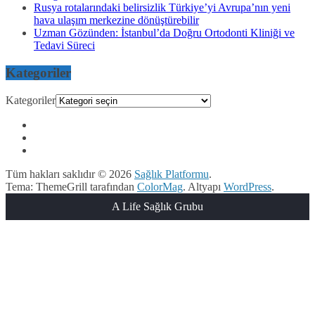
Rusya rotalarındaki belirsizlik Türkiye’yi Avrupa’nın yeni
hava ulaşım merkezine dönüştürebilir
Uzman Gözünden: İstanbul’da Doğru Ortodonti Kliniği ve
Tedavi Süreci
Kategoriler
Kategoriler
Tüm hakları saklıdır © 2026
Sağlık Platformu
.
Tema: ThemeGrill tarafından
ColorMag
. Altyapı
WordPress
.
A Life Sağlık Grubu