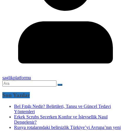
saglikplatformu
Son Yazılar
Bel Fıtığı Nedir? Belirtileri, Tanısı ve Güncel Tedavi
Yöntemleri
Erkek Scrubs Seçerken Konfor ve İşlevsellik Nasıl
Dengelenir?
Rusya rotalarındaki belirsizlik Türkiye’yi Avrupa’nın yeni