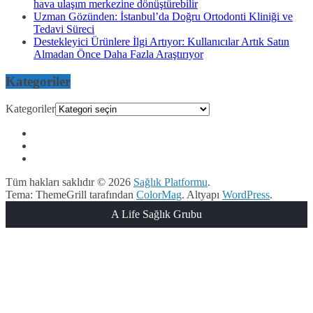
hava ulaşım merkezine dönüştürebilir
Uzman Gözünden: İstanbul’da Doğru Ortodonti Kliniği ve
Tedavi Süreci
Destekleyici Ürünlere İlgi Artıyor: Kullanıcılar Artık Satın
Almadan Önce Daha Fazla Araştırıyor
Kategoriler
Kategoriler
Tüm hakları saklıdır © 2026
Sağlık Platformu
.
Tema: ThemeGrill tarafından
ColorMag
. Altyapı
WordPress
.
A Life Sağlık Grubu