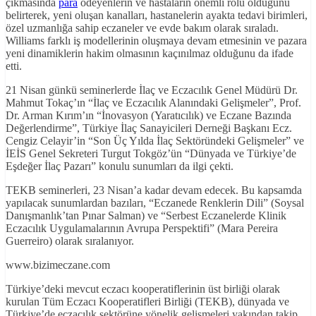
çıkmasında
para
ödeyenlerin ve hastaların önemli rolü olduğunu
belirterek, yeni oluşan kanalları, hastanelerin ayakta tedavi birimleri,
özel uzmanlığa sahip eczaneler ve evde bakım olarak sıraladı.
Williams farklı iş modellerinin oluşmaya devam etmesinin ve pazara
yeni dinamiklerin hakim olmasının kaçınılmaz olduğunu da ifade
etti.
21 Nisan günkü seminerlerde İlaç ve Eczacılık Genel Müdürü Dr.
Mahmut Tokaç’ın “İlaç ve Eczacılık Alanındaki Gelişmeler”, Prof.
Dr. Arman Kırım’ın “İnovasyon (Yaratıcılık) ve Eczane Bazında
Değerlendirme”, Türkiye İlaç Sanayicileri Derneği Başkanı Ecz.
Cengiz Celayir’in “Son Üç Yılda İlaç Sektöründeki Gelişmeler” ve
İEİS Genel Sekreteri Turgut Tokgöz’ün “Dünyada ve Türkiye’de
Eşdeğer İlaç Pazarı” konulu sunumları da ilgi çekti.
TEKB seminerleri, 23 Nisan’a kadar devam edecek. Bu kapsamda
yapılacak sunumlardan bazıları, “Eczanede Renklerin Dili” (Soysal
Danışmanlık’tan Pınar Salman) ve “Serbest Eczanelerde Klinik
Eczacılık Uygulamalarının Avrupa Perspektifi” (Mara Pereira
Guerreiro) olarak sıralanıyor.
www.bizimeczane.com
Türkiye’deki mevcut eczacı kooperatiflerinin üst birliği olarak
kurulan Tüm Eczacı Kooperatifleri Birliği (TEKB), dünyada ve
Türkiye’de eczacılık sektörüne yönelik gelişmeleri yakından takip