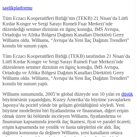
saglikplatformu
Tüm Eczacı Kooperatifleri Birliği’nin (TEKB) 21 Nisan’da Lütfi
Kırdar Kongre ve Sergi Sarayı Rumeli Fuar Merkezi’nde
düzenlediği seminer dizisinin en ilginç konuğu, IMS Avrupa,
Ortadoğu ve Afrika Bölgesi Dağıtım Kanalları Direktörü Gerry
Williams oldu. Williams, “Avrupa’da Yeni İlaç Dağıtım Trendleri”
konulu bir sunum yaptı.
Tüm Eczacı Kooperatifleri Birliği (TEKB) tarafından 21 Nisan’da
Lütfi Kırdar Kongre ve Sergi Sarayı Rumeli Fuar Merkezi’nde
düzenlenen seminer dizisinin en ilginç konuğu, IMS Avrupa,
Ortadoğu ve Afrika Bölgesi Dağıtım Kanalları Direktörü Gerry
Williams oldu. Williams, “Avrupa’da Yeni İlaç Dağıtım Trendleri”
konulu bir sunum yaptı.
Williams sunumunda, 2005’te global düzeyde son 10 yılın en
düşük
büyümesinin yaşandığını, Kuzey Amerika’da büyüme yavaşlarken
Japonya’da pozitif yönde bir gelişim görüldüğünü söyledi. Yeni
büyüme modellerini biri fiyatlandırma ve finansman, diğeri erişim
olmak üzere iki bölümde inceleyen Williams, fiyatlandırma ve
finansman kapsamında jenerik ilaç ikamesi, fiyat ve paralel ticareti;
erişim kapsamında ise yenilik ve hasta taleplerini ele aldı. İlaç
dağıtımı konusuna da değinen Williams, yeni kanalların ortaya