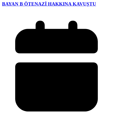
BAYAN B ÖTENAZİ HAKKINA KAVUŞTU