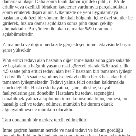
damarlara ulaşır. Daha sonra tıkalı damar içindeki pıhtı, rTPA ile
eritilir veya özellikli birtakım kateterler yardımıyla parçalandıktan
sonra emilerek dışarı alınır. Ülkemizde de yeni uygulanmaya
başlanan çok özel bir yöntem ile tıkalı bölgenin içine özel stentler ile
girilerek, hızlıca damar açıldıktan sonra pıhtı dışarı çekilip
alınmaktadır. Bu yöntem ile tıkalı damarlar %90 oranında
açılabilmektedir.
Zamanında ve doğru merkezde gerçekleşen inme tedavisinde başarı
şansı yüksektir
Pıhtı eritici tedavi alan hastanın diğer inme hastalarına göre sakatlık
ve başkalarına bağımlı yaşama riski göreceli olarak %30 azalır. İlk
4,5 saatte pıhtı eritici tedavi alan her 7 hastanın biri tamamen iyileşir.
Tedavi ilk 1,5 saatte yapılmış ise tedavi edilen her 3 hastadan biri
tamamen iyileşmektedir. Tedavi yalnız felci ortadan kaldırmakla
sınırlı değildir. Hasta eski hayatına, işine, ailesine, sosyal
faaliyetlerine geri dönebilir. Hastalara bu tedavi seçeneğini
sunabilmek yalnızca toplumun inme konusunda bilinçlenmesi, bu
hastalığı acil ve tedavi edilmesi mümkün bir durum olarak
algılayabilmesi ile mümkün olacaktır.
Tam donanımlı bir merkez tercih edilmelidir
İnme geçiren hastanın nerede ve nasıl tedavi ve bakım gördüğü
önemlidir. Pıhtı eritici tedaviden sonra inmeli hastaların tedavisinde