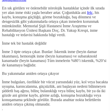
En sık görülen ve önlenebilir nörolojik hastalıklar içinde ilk sırada
yer alan inme riski yaşla beraber artar. Çoğunlukla ani
felç
, his
kaybı, konuşma güçlüğü, görme bozukluğu, baş dönmesi ve
dengesizlik gibi yakınmalarla ortaya çıkan inmeden korunmak
mümkündür. Memorial Şişli Hastanesi İnme Araştırma ve
Rehabilitasyon Ünitesi Başkanı Doç. Dr. Yakup Krespi, inme
hastalığı ve tedavisi hakkında bilgi verdi.
İnme tek bir hastalık değildir
İnme 3 tipte ortaya çıkar. Bunlar: İskemik inme (beyin damar
tıkanması), hemorajik inme (beyin kanaması) ve subaraknoid
kanamadır (beyin kanaması) Tüm inmelerin %80’i iskemik, %20’si
de kanamaya bağlıdır.
Bu yakınmalar aniden ortaya çıkıyor
İnme bulguları, özellikle bir vücut yarısındaki yüz, kol veya bacakta
uyuşma, karıncalanma, güçsüzlük, ani başlayan nedeni bilinmeyen
şiddetli baş ağrısı, bilinç bulanıklığı veya bilinç kaybı, bir ya da iki
gözde ani görme kaybı, görme azlığı, konuşma bozukluğu veya
konuşamama şeklinde görülür. Burada anahtar nokta belirtilerin
aniden ortaya çıkmış olmasıdır.
.