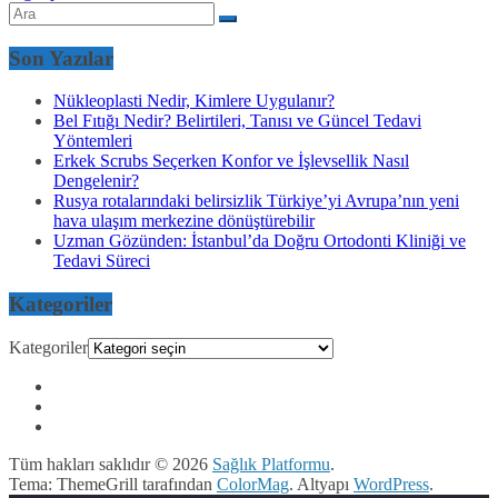
Son Yazılar
Nükleoplasti Nedir, Kimlere Uygulanır?
Bel Fıtığı Nedir? Belirtileri, Tanısı ve Güncel Tedavi
Yöntemleri
Erkek Scrubs Seçerken Konfor ve İşlevsellik Nasıl
Dengelenir?
Rusya rotalarındaki belirsizlik Türkiye’yi Avrupa’nın yeni
hava ulaşım merkezine dönüştürebilir
Uzman Gözünden: İstanbul’da Doğru Ortodonti Kliniği ve
Tedavi Süreci
Kategoriler
Kategoriler
Tüm hakları saklıdır © 2026
Sağlık Platformu
.
Tema: ThemeGrill tarafından
ColorMag
. Altyapı
WordPress
.