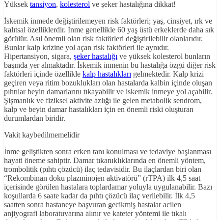
Yüksek
tansiyon
,
kolesterol
ve şeker hastalığına dikkat!
İskemik inmede değiştirilemeyen risk faktörleri; yaş, cinsiyet, ırk ve
kalıtsal özelliklerdir. İnme genellikle 60 yaş üstü erkeklerde daha sık
görülür. Asıl önemli olan risk faktörleri değiştirilebilir olanlarıdır.
Bunlar kalp krizine yol açan risk faktörleri ile aynıdır.
Hipertansiyon, sigara,
şeker hastalığı
ve yüksek kolesterol bunların
başında yer almaktadır. İskemik inmenin bu hastalığa özgü diğer risk
faktörleri içinde özellikle
kalp hastalıkları
gelmektedir. Kalp krizi
geçiren veya ritim bozuklukları olan hastalarda kalbin içinde oluşan
pıhtılar beyin damarlarını tıkayabilir ve iskemik inmeye yol açabilir.
Şişmanlık ve fiziksel aktivite azlığı ile gelen metabolik sendrom,
kalp ve beyin damar hastalıkları için en önemli riski oluşturan
durumlardan biridir.
Vakit kaybedilmemelidir
İnme geliştikten sonra erken tanı konulması ve tedaviye başlanması
hayati öneme sahiptir. Damar tıkanıklıklarında en önemli yöntem,
trombolitik (pıhtı çözücü) ilaç tedavisidir. Bu ilaçlardan biri olan
“Rekombinan doku plazminojen aktivatörü” (rTPA) ilk 4,5 saat
içerisinde görülen hastalara toplardamar yoluyla uygulanabilir. Bazı
koşullarda 6 saate kadar da pıhtı çözücü ilaç verilebilir. İlk 4,5
saatten sonra hastaneye başvuran gecikmiş hastalar acilen
anjiyografi laboratuvarına alınır ve kateter yöntemi ile tıkalı