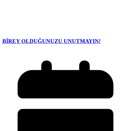
BİREY OLDUĞUNUZU UNUTMAYIN!