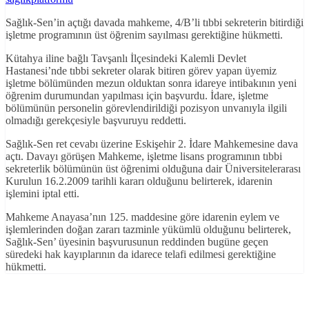
Sağlık-Sen’in açtığı davada mahkeme, 4/B’li tıbbi sekreterin bitirdiği
işletme programının üst öğrenim sayılması gerektiğine hükmetti.
Kütahya iline bağlı Tavşanlı İlçesindeki Kalemli Devlet
Hastanesi’nde tıbbi sekreter olarak bitiren görev yapan üyemiz
işletme bölümünden mezun olduktan sonra idareye intibakının yeni
öğrenim durumundan yapılması için başvurdu. İdare, işletme
bölümünün personelin görevlendirildiği pozisyon unvanıyla ilgili
olmadığı gerekçesiyle başvuruyu reddetti.
Sağlık-Sen ret cevabı üzerine Eskişehir 2. İdare Mahkemesine dava
açtı. Davayı görüşen Mahkeme, işletme lisans programının tıbbi
sekreterlik bölümünün üst öğrenimi olduğuna dair Üniversitelerarası
Kurulun 16.2.2009 tarihli kararı olduğunu belirterek, idarenin
işlemini iptal etti.
Mahkeme Anayasa’nın 125. maddesine göre idarenin eylem ve
işlemlerinden doğan zararı tazminle yükümlü olduğunu belirterek,
Sağlık-Sen’ üyesinin başvurusunun reddinden bugüne geçen
süredeki hak kayıplarının da idarece telafi edilmesi gerektiğine
hükmetti.