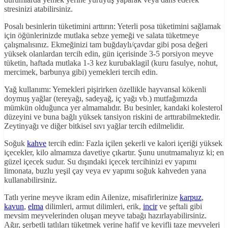
stresinizi atabilirsiniz.
Posalı besinlerin tüketimini arttırın: Yeterli posa tüketimini sağlamak
için öğünlerinizde mutlaka sebze yemeği ve salata tüketmeye
çalışmalısınız. Ekmeğinizi tam buğdaylı/çavdar gibi posa değeri
yüksek olanlardan tercih edin, gün içerisinde 3-5 porsiyon meyve
tüketin, haftada mutlaka 1-3 kez kurubaklagil (kuru fasulye, nohut,
mercimek, barbunya gibi) yemekleri tercih edin.
Yağ kullanımı: Yemekleri pişirirken özellikle hayvansal kökenli
doymuş yağlar (tereyağı, sadeyağ, iç yağı vb.) mutfağımızda
mümkün olduğunca yer almamalıdır. Bu besinler, kandaki kolesterol
düzeyini ve buna bağlı yüksek tansiyon riskini de arttırabilmektedir.
Zeytinyağı ve diğer bitkisel sıvı yağlar tercih edilmelidir.
Soğuk
kahve
tercih edin: Fazla içilen şekerli ve kalori içeriği yüksek
içecekler, kilo almamıza davetiye çıkartır. Şunu unutmamalıyız ki; en
güzel içecek sudur. Su dışındaki içecek tercihinizi ev yapımı
limonata, buzlu yeşil çay veya ev yapımı soğuk kahveden yana
kullanabilirsiniz.
Tatlı yerine meyve ikram edin Ailenize, misafirlerinize
karpuz
,
kavun
,
elma
dilimleri, armut dilimleri, erik,
incir
ve şeftali gibi
mevsim meyvelerinden oluşan meyve tabağı hazırlayabilirsiniz.
Ağır, şerbetli tatlıları tüketmek yerine hafif ve keyifli taze meyveleri