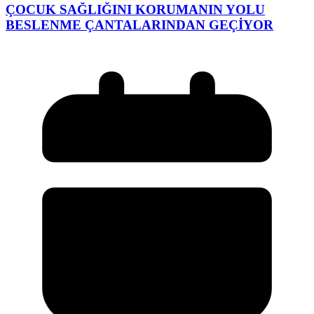
ÇOCUK SAĞLIĞINI KORUMANIN YOLU
BESLENME ÇANTALARINDAN GEÇİYOR