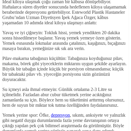
İdeal kiloya ulaşmak çoğu zaman bir kâbusa dönüşebiliyor.
Haftalarca süren diyetler sonucunda hedeflenen kiloya ulaşamamak
beraberinde depresyonu getirebiliyor. Esteworld Plastik Hastaneler
Grubu’ndan Uzman Diyetisyen İpek Ağaca Özger, kâbus
yaşamadan 10 adımda ideal kiloya ulaşmayı anlattı:
Yavaş ve iyi çiğneyin: Tokluk hissi, yemek yendikten 20 dakika
sonra hissedilmeye başlanır. Yavaş yemek yemeye özen gösterin.
Yemek esnasında lokmalar arasında çatalınızı, kaşığınızı, bıçağınızı
masaya bırakın, yemeğinize sık sık ara verin.
Pilav-makarna tabağınızı küçültün: Tabağınıza koyduğunuz pilav,
makarna, börek gibi yiyeceklerin miktarını uygun şekilde ayarlayın.
Büyük bir tabağın içinde küçük bir porsiyon olmasındansa; küçük
bir tabaktaki pilav vb. yiyeceğin porsiyonu sizin gözünüzü
doyuracaktır.
Su içmeyi asla ihmal etmeyin: Günlük ortalama 2-3 Litre su
içilmelidir. Fazladan abur cubur tüketmek yerine acıktığınız
zamanlarda su için. Böylece hem su tüketimini arttırmış olursunuz,
hem de suyun bir miktar tok tutma özelliğinden faydalanırsınız.
Yemek yerine spor: Öfke,
depresyon
, sıkıntı, anksiyete ve yalnızlık
gibi negatif duygu durumlarında fazla yeme davranışının ortaya
çıktığı yapılan pek çok bilimsel araştırmada da görülmüştür. Böyle
durumlarda yemek yerine yürüyüş yaparak veya dans ederek