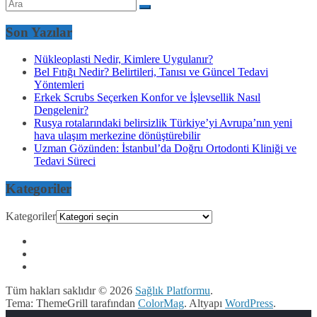
Son Yazılar
Nükleoplasti Nedir, Kimlere Uygulanır?
Bel Fıtığı Nedir? Belirtileri, Tanısı ve Güncel Tedavi
Yöntemleri
Erkek Scrubs Seçerken Konfor ve İşlevsellik Nasıl
Dengelenir?
Rusya rotalarındaki belirsizlik Türkiye’yi Avrupa’nın yeni
hava ulaşım merkezine dönüştürebilir
Uzman Gözünden: İstanbul’da Doğru Ortodonti Kliniği ve
Tedavi Süreci
Kategoriler
Kategoriler
Tüm hakları saklıdır © 2026
Sağlık Platformu
.
Tema: ThemeGrill tarafından
ColorMag
. Altyapı
WordPress
.