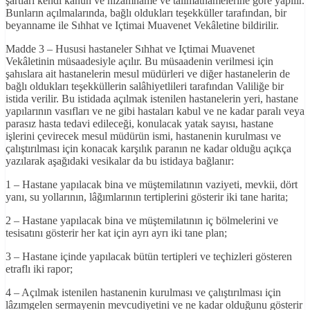
şartları kendi kanun ve nizamname ve talimatnamelerine göre yapılır.
Bunların açılmalarında, bağlı oldukları teşekküller tarafından, bir
beyanname ile Sıhhat ve Içtimai Muavenet Vekâletine bildirilir.
Madde 3 – Hususi hastaneler Sıhhat ve Içtimai Muavenet
Vekâletinin müsaadesiyle açılır. Bu müsaadenin verilmesi için
şahıslara ait hastanelerin mesul müdürleri ve diğer hastanelerin de
bağlı oldukları teşekküllerin salâhiyetlileri tarafından Valiliğe bir
istida verilir. Bu istidada açılmak istenilen hastanelerin yeri, hastane
yapılarının vasıfları ve ne gibi hastaları kabul ve ne kadar paralı veya
parasız hasta tedavi edileceği, konulacak yatak sayısı, hastane
işlerini çevirecek mesul müdürün ismi, hastanenin kurulması ve
çalıştırılması için konacak karşılık paranın ne kadar olduğu açıkça
yazılarak aşağıdaki vesikalar da bu istidaya bağlanır:
1 – Hastane yapılacak bina ve müştemilatının vaziyeti, mevkii, dört
yanı, su yollarının, lâğımlarının tertiplerini gösterir iki tane harita;
2 – Hastane yapılacak bina ve müştemilatının iç bölmelerini ve
tesisatını gösterir her kat için ayrı ayrı iki tane plan;
3 – Hastane içinde yapılacak bütün tertipleri ve teçhizleri gösteren
etraflı iki rapor;
4 – Açılmak istenilen hastanenin kurulması ve çalıştırılması için
lâzımgelen sermayenin mevcudiyetini ve ne kadar olduğunu gösterir