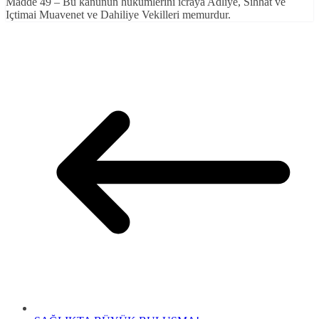
Madde 49 – Bu kanunun hükümlerini icraya Adliye, Sıhhat ve
Içtimai Muavenet ve Dahiliye Vekilleri memurdur.