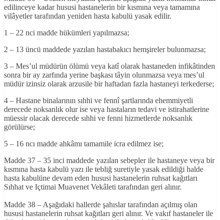
edilinceye kadar hususi hastanelerin bir kısmına veya tamamına
vilâyetler tarafından yeniden hasta kabulü yasak edilir.
1 – 22 nci madde hükümleri yapılmazsa;
2 – 13 üncü maddede yazılan hastabakıcı hemşireler bulunmazsa;
3 – Mes’ul müdürün ölümü veya katî olarak hastaneden infikâtinden
sonra bir ay zarfında yerine başkası tâyin olunmazsa veya mes’ul
müdür izinsiz olarak arzusile bir haftadan fazla hastaneyi terkederse;
4 – Hastane binalarının sıhhi ve fennî şartlarında ehemmiyetli
derecede noksanlık olur ise veya hastaların tedavi ve istirahatlerine
müessir olacak derecede sıhhi ve fenni hizmetlerde noksanlık
görülürse;
5 – 16 ncı madde ahkâmı tamamile icra edilmez ise;
Madde 37 – 35 inci maddede yazılan sebepler ile hastaneye veya bir
kısmına hasta kabulü yazı ile tebliğ suretiyle yasak edildiği halde
hasta kabulüne devam eden hususi hastanelerin ruhsat kağıtları
Sıhhat ve Içtimai Muavenet Vekâleti tarafından geri alınır.
Madde 38 – Aşağıdaki hallerde şahıslar tarafından açılmış olan
hususi hastanelerin ruhsat kağıtları geri alınır. Ve vakıf hastaneler ile