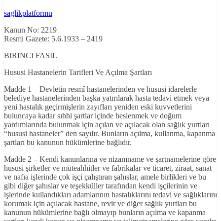
saglikplatformu
Kanun No: 2219
Resmi Gazete: 5.6.1933 – 2419
BIRINCI FASIL
Hususi Hastanelerin Tarifleri Ve Açılma Şartları
Madde 1 – Devletin resmî hastanelerinden ve hususi idarelerle
belediye hastanelerinden başka yatırılarak hasta tedavi etmek veya
yeni hastalık geçirmişlerin zayıfları yeniden eski kuvvetlerini
buluncaya kadar sıhhi şartlar içinde beslenmek ve doğum
yardımlarında bulunmak için açılan ve açılacak olan sağlık yurtları
“hususi hastaneler” den sayılır. Bunların açılma, kullanma, kapanma
şartları bu kanunun hükümlerine bağlıdır.
Madde 2 – Kendi kanunlarına ve nizamname ve şartnamelerine göre
hususi şirketler ve müteahhitler ve fabrikalar ve ticaret, ziraat, sanat
ve nafıa işlerinde çok işçi çalıştıran şahıslar, amele birlikleri ve bu
gibi diğer şahıslar ve teşekküller tarafından kendi işçilerinin ve
işlerinde kullandıkları adamlarının hastalıklarını tedavi ve sağlıklarını
korumak için açılacak hastane, revir ve diğer sağlık yurtları bu
kanunun hükümlerine bağlı olmayıp bunların açılma ve kapanma