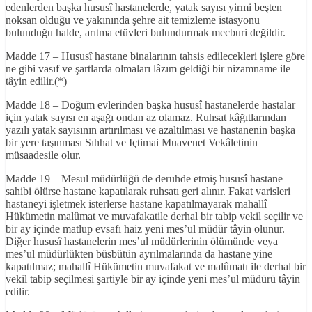
edenlerden başka hususî hastanelerde, yatak sayısı yirmi beşten
noksan olduğu ve yakınında şehre ait temizleme istasyonu
bulunduğu halde, arıtma etüvleri bulundurmak mecburi değildir.
Madde 17 – Hususî hastane binalarının tahsis edilecekleri işlere göre
ne gibi vasıf ve şartlarda olmaları lâzım geldiği bir nizamname ile
tâyin edilir.(*)
Madde 18 – Doğum evlerinden başka hususî hastanelerde hastalar
için yatak sayısı en aşağı ondan az olamaz. Ruhsat kâğıtlarından
yazılı yatak sayısının artırılması ve azaltılması ve hastanenin başka
bir yere taşınması Sıhhat ve Içtimai Muavenet Vekâletinin
müsaadesile olur.
Madde 19 – Mesul müdürlüğü de deruhde etmiş hususî hastane
sahibi ölürse hastane kapatılarak ruhsatı geri alınır. Fakat varisleri
hastaneyi işletmek isterlerse hastane kapatılmayarak mahallî
Hükümetin malûmat ve muvafakatile derhal bir tabip vekil seçilir ve
bir ay içinde matlup evsafı haiz yeni mes’ul müdür tâyin olunur.
Diğer hususî hastanelerin mes’ul müdürlerinin ölümünde veya
mes’ul müdürlükten büsbütün ayrılmalarında da hastane yine
kapatılmaz; mahallî Hükümetin muvafakat ve malûmatı ile derhal bir
vekil tabip seçilmesi şartiyle bir ay içinde yeni mes’ul müdürü tâyin
edilir.