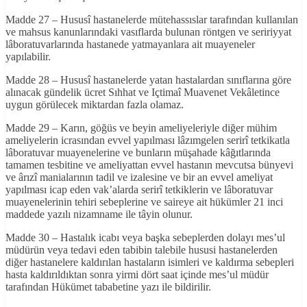
Madde 27 – Hususî hastanelerde mütehassıslar tarafından kullanılan
ve mahsus kanunlarındaki vasıflarda bulunan röntgen ve seririyyat
lâboratuvarlarında hastanede yatmayanlara ait muayeneler
yapılabilir.
Madde 28 – Hususî hastanelerde yatan hastalardan sınıflarına göre
alınacak gündelik ücret Sıhhat ve Içtimaî Muavenet Vekâletince
uygun görülecek miktardan fazla olamaz.
Madde 29 – Karın, göğüs ve beyin ameliyeleriyle diğer mühim
ameliyelerin icrasından evvel yapılması lâzımgelen serirî tetkikatla
lâboratuvar muayenelerine ve bunların müşahade kâğıtlarında
tamamen tesbitine ve ameliyattan evvel hastanın mevcutsa bünyevi
ve ârızî manialarının tadil ve izalesine ve bir an evvel ameliyat
yapılması icap eden vak’alarda serirî tetkiklerin ve lâboratuvar
muayenelerinin tehiri sebeplerine ve saireye ait hükümler 21 inci
maddede yazılı nizamname ile tâyin olunur.
Madde 30 – Hastalık icabı veya başka sebeplerden dolayı mes’ul
müdürün veya tedavi eden tabibin talebile hususi hastanelerden
diğer hastanelere kaldırılan hastaların isimleri ve kaldırma sebepleri
hasta kaldırıldıktan sonra yirmi dört saat içinde mes’ul müdür
tarafından Hükümet tababetine yazı ile bildirilir.