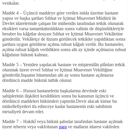
vesikalar.
Madde 4 – Üçüncü maddeye göre verilen istida üzerine hastane
yapısı ve başka şartları Sıhhat ve Içtimai Muavenet Müdürü ile
Devlet idarelerinde çalışan bir mühendis tarafından tetkik olunarak
eksikleri varsa tamamlattırıldıktan sonra valinin de düşündükleriyle
beraber bu kâğıtlar dosyası Sıhhat ve Içtimai Muavenet Vekâletine
gönderilir. Vekâletçe de lüzum görülecek tetkikler yapıldıktan sonra
şartlara uygun görülürse açılma ruhsat kâğıdı verilir. Bu hastaneler,
açılma ruhsat kâğıdı verildikten sonra altı ay içinde açılmazsa ruhsat
kâğıdının hükmü kalmaz.
Madde 5 – Yeniden yapılacak hastane ve müştemilâtı plânları tetkik
olunmak üzere evvel Sıhhat ve Içtimai Muavenet Vekilliğine
gönderilir.Inşaatın hitamından altı ay sonra hastane açılmazsa
dördüncü madde hükmü tatbik olunur.
Madde 6 – Hususi hastanelerin başkalarına devrinde eski
sahiplerinin ilişkileri kesildikten sonra bu kanunun üçüncü ve
dördüncü maddeleri hükümleri yaptırılır.Devir alacak kimse bu
mükellefiyetleri ifa edinceye kadar hastanenin eski sahibinin
mesuliyeti devam eder.
Madde 7 – Hakikî veya hükmi şahıslar tarafından hastane açılmak
üzere teberru veya vakfolunan
para
ve malların idaresi vakfeden