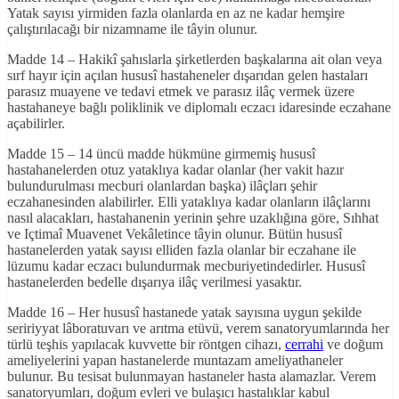
Yatak sayısı yirmiden fazla olanlarda en az ne kadar hemşire
çalıştırılacağı bir nizamname ile tâyin olunur.
Madde 14 – Hakikî şahıslarla şirketlerden başkalarına ait olan veya
sırf hayır için açılan hususî hastaheneler dışarıdan gelen hastaları
parasız muayene ve tedavi etmek ve parasız ilâç vermek üzere
hastahaneye bağlı poliklinik ve diplomalı eczacı idaresinde eczahane
açabilirler.
Madde 15 – 14 üncü madde hükmüne girmemiş hususî
hastahanelerden otuz yataklıya kadar olanlar (her vakit hazır
bulundurulması mecburi olanlardan başka) ilâçları şehir
eczahanesinden alabilirler. Elli yataklıya kadar olanların ilâçlarını
nasıl alacakları, hastahanenin yerinin şehre uzaklığına göre, Sıhhat
ve Içtimaî Muavenet Vekâletince tâyin olunur. Bütün hususî
hastanelerden yatak sayısı elliden fazla olanlar bir eczahane ile
lüzumu kadar eczacı bulundurmak mecburiyetindedirler. Hususî
hastanelerden bedelle dışarıya ilâç verilmesi yasaktır.
Madde 16 – Her hususî hastanede yatak sayısına uygun şekilde
seririyyat lâboratuvarı ve arıtma etüvü, verem sanatoryumlarında her
türlü teşhis yapılacak kuvvette bir röntgen cihazı,
cerrahi
ve doğum
ameliyelerini yapan hastanelerde muntazam ameliyathaneler
bulunur. Bu tesisat bulunmayan hastaneler hasta alamazlar. Verem
sanatoryumları, doğum evleri ve bulaşıcı hastalıklar kabul