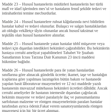
Madde 23 – Hususî hastanelerin müdürleri hastanelerin her türlü
malî ve idarî işlerinden mes’ul ve hastaların fennî şekilde tedavi ve
istirahatlerini temine mecburdurlar.
Madde 24 – Hususî hastanelere ruhsat kâğıtlarında nevi bildirilen
hastalar kabul ve tedavi olunurlar. Bulaşıcı ve salgın hastalıklardan
ait olduğu vekâletçe tâyin olunanlar ancak hususî taksimat ve
teşkilâtı olan hususî hastanelere alınırlar.
Madde 25 – Hususî hastanede yatan hastalar tıbbî müşavere veya
tedavi için dışardan istedikleri hekimleri çağırabilirler. Bu hekimlerin
hastaya cerrahi ameliyat yapabilmeleri Tababet Ve Şuabatı
Sanatlarının Icrası Tarzına Dair Kanunun 23 üncü maddesi
hükmüne bağlıdır.
Madde 26 – Hususî hastanelerde para ile yatan hastalardan
sınıflarına göre alınacak gündelik ücrette; ikamet, iaşe ve hastalığın
icaplarına göre yapılması lazımgelen bütün bakım ve hastanede
yapılan basit lâboratuvar muayeneleri ve 12 nci maddede yazılı
hastanenin muvazzaf mütehassıs hekimleri ücretleri dâhildir. Ancak
cerrahi ameliyeler ile hastanın istemesile dışarıdan çağrılacak
hekimin muayene ve tedavi paralariyle ilaç ve pansumanlarına
sarfolunan malzeme ve röntgen muayenelerinin paraları hastalar
tarafından ayrıca ödenir.Fakat verem sanatoryumlarında röntgen
muayenesi için hiç bir ücret alınmaz.