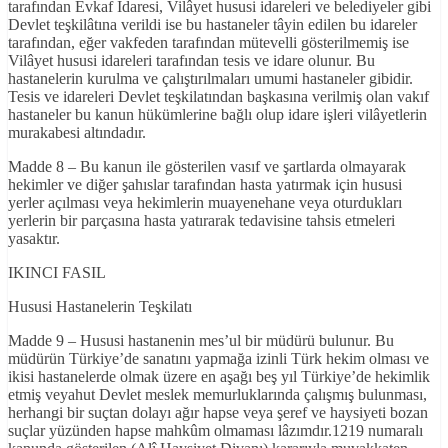
tarafından Evkaf Idaresi, Vilâyet hususi idareleri ve belediyeler gibi
Devlet teşkilâtına verildi ise bu hastaneler tâyin edilen bu idareler
tarafından, eğer vakfeden tarafından mütevelli gösterilmemiş ise
Vilâyet hususi idareleri tarafından tesis ve idare olunur. Bu
hastanelerin kurulma ve çalıştırılmaları umumi hastaneler gibidir.
Tesis ve idareleri Devlet teşkilatından başkasına verilmiş olan vakıf
hastaneler bu kanun hükümlerine bağlı olup idare işleri vilâyetlerin
murakabesi altındadır.
Madde 8 – Bu kanun ile gösterilen vasıf ve şartlarda olmayarak
hekimler ve diğer şahıslar tarafından hasta yatırmak için hususi
yerler açılması veya hekimlerin muayenehane veya oturdukları
yerlerin bir parçasına hasta yatırarak tedavisine tahsis etmeleri
yasaktır.
IKINCI FASIL
Hususi Hastanelerin Teşkilatı
Madde 9 – Hususi hastanenin mes’ul bir müdürü bulunur. Bu
müdürün Türkiye’de sanatını yapmağa izinli Türk hekim olması ve
ikisi hastanelerde olmak üzere en aşağı beş yıl Türkiye’de hekimlik
etmiş veyahut Devlet meslek memurluklarında çalışmış bulunması,
herhangi bir suçtan dolayı ağır hapse veya şeref ve haysiyeti bozan
suçlar yüzünden hapse mahkûm olmaması lâzımdır.1219 numaralı