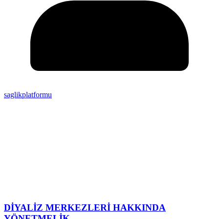
saglikplatformu
DİYALİZ MERKEZLERİ HAKKINDA
YÖNETMELİK