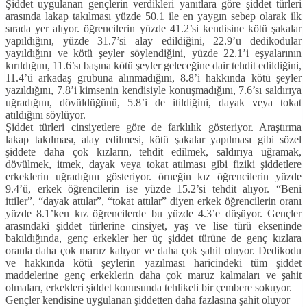
Şiddet uygulanan gençlerin verdikleri yanıtlara göre şiddet türleri
arasında lakap takılması yüzde 50.1 ile en yaygın sebep olarak ilk
sırada yer alıyor. öğrencilerin yüzde 41.2’si kendisine kötü şakalar
yapıldığını, yüzde 31.7’si alay edildiğini, 22.9’u dedikodular
yayıldığını ve kötü şeyler söylendiğini, yüzde 22.1’i eşyalarının
kırıldığını, 11.6’sı başına kötü şeyler geleceğine dair tehdit edildiğini,
11.4’ü arkadaş grubuna alınmadığını, 8.8’i hakkında kötü şeyler
yazıldığını, 7.8’i kimsenin kendisiyle konuşmadığını, 7.6’sı saldırıya
uğradığını, dövüldüğünü, 5.8’i de itildiğini, dayak veya tokat
atıldığını söylüyor.
Şiddet türleri cinsiyetlere göre de farklılık gösteriyor. Araştırma
lakap takılması, alay edilmesi, kötü şakalar yapılması gibi sözel
şiddete daha çok kızların, tehdit edilmek, saldırıya uğramak,
dövülmek, itmek, dayak veya tokat atılması gibi fiziki şiddetlere
erkeklerin uğradığını gösteriyor. örneğin kız öğrencilerin yüzde
9.4’ü, erkek öğrencilerin ise yüzde 15.2’si tehdit alıyor. “Beni
ittiler”, “dayak attılar”, “tokat attılar” diyen erkek öğrencilerin oranı
yüzde 8.1’ken kız öğrencilerde bu yüzde 4.3’e düşüyor. Gençler
arasındaki şiddet türlerine cinsiyet, yaş ve lise türü ekseninde
bakıldığında, genç erkekler her üç şiddet türüne de genç kızlara
oranla daha çok maruz kalıyor ve daha çok şahit oluyor. Dedikodu
ve hakkında kötü şeylerin yazılması haricindeki tüm şiddet
maddelerine genç erkeklerin daha çok maruz kalmaları ve şahit
olmaları, erkekleri şiddet konusunda tehlikeli bir çembere sokuyor.
Gençler kendisine uygulanan şiddetten daha fazlasına şahit oluyor