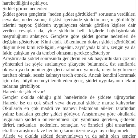
hareketliliğini açıklıyor.
Şiddet görme nedenleri
Şiddet gören gençlerin “neden şiddet gördükleri” sorusuna verdikleri
cevaplar, neden-sonuç ilişkisi içerisinde şiddetin meşru görüldüğü
izlerini taşıyor. Şiddetin uygulayıcısı olarak görülen kişilere dair
verilen cevaplar da, yine şiddetin belli kişilerle bağdaştırılarak
meşruluğunu anlatıyor. Gençlere göre şiddet görme nedenleri de
değişim gösteriyor. Kimi etnik kökeninden dolayı şiddet gördüğünü
düşünürken kimi ezikliğini, engelini, zayıf yada kilolu, zengin ya da
fakir, çalışkan ya da tembel olmasını gerekçe gösteriyor.
Araştırmada şiddet sonrasında gençlerin en sık başvurdukları çözüm
yöntemleri ise şöyle sıralanıyor: şikayette bulunmak, üst sınıflarda
okuyan ya da popüler gençleri arabulucu yapmak, olayı büyütmeme
taraftarı olmak, sessiz kalmayı tercih etmek. Ancak kendini korumak
için olayı büyütmemeyi tercih eden genç, şiddet uygulayanın tekrar
radarına girebiliyor.
Hanede de şiddet var!
Gençler okulda olduğu gibi hanelerinde de şiddete uğruyorlar.
Hanede ise en çok sözel veya duygusal şiddete maruz kalıyorlar.
Okullarda en çok maddi ve manevi bakımdan aileleri tarafından
yalnız bırakılan gençler şiddet görüyor. Araştırmaya göre okullarda
uygulanan şiddetin önlenebilmesi için yapılması gereken, şiddetin
türleri, mekanları, nedenleri, sonuçları ve özneleri gibi unsurlarını
etraflıca araştırmak ve her bir çıkarım üzerine ayrı ayrı düşünmek.
Ailede ve okulda şiddeti deneyimleyen ya da şahit olan gençler