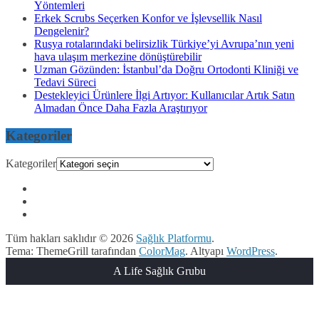
Yöntemleri
Erkek Scrubs Seçerken Konfor ve İşlevsellik Nasıl
Dengelenir?
Rusya rotalarındaki belirsizlik Türkiye’yi Avrupa’nın yeni
hava ulaşım merkezine dönüştürebilir
Uzman Gözünden: İstanbul’da Doğru Ortodonti Kliniği ve
Tedavi Süreci
Destekleyici Ürünlere İlgi Artıyor: Kullanıcılar Artık Satın
Almadan Önce Daha Fazla Araştırıyor
Kategoriler
Kategoriler
Tüm hakları saklıdır © 2026
Sağlık Platformu
.
Tema: ThemeGrill tarafından
ColorMag
. Altyapı
WordPress
.
A Life Sağlık Grubu