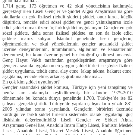
grubuna almama…
1.714 genç, 173 öğretmen ve 42 okul yöneticisinin katılımıyla
gerçekleştirilen Liseli Gençler ve Şiddet Algısı Araştırması’na göre
okullarda en çok fiziksel (tehdit şiddeti) şiddet, onur kırıcı, küçük
düşürücü, rencide edici sözel şiddet ve genci yalnızlaştıran izole
edici şiddet olmak üzere üç farklı şiddet uygulanıyor. Gençler en çok
sözel şiddete, daha sonra fiziksel şiddete, en son da izole edici
şiddete maruz kalıyor. İstanbul genelinde liseli gençlerin,
öğretmenlerin ve okul yöneticilerinin gençler arasındaki şiddet
üzerine deneyimlerinin, tutumlarının, algılarının ve kanaatlerinin
derlenmesi, bu konu üzerine genel bir fotoğraf çekilmesi amacıyla
Genç Hayat Vakfı tarafından gerçekleştirilen araştırmaya göre
gençler arasında uygulanan en yaygın şiddet türleri ise şöyle: fiziksel
şiddet uygulama, tehdit etme, alay etme, lakap takma, hakaret etme,
aşağılama, rencide etme, arkadaş grubuna almama…
En çok kim şiddet uyguluyor?
Gençler arasındaki şiddet konusu, Türkiye için yeni tanışılmış ve
henüz tam anlamıyla keşfedilmemiş bir alandır. 1975-2010
döneminde bu konuda dünya genelinde 1.703, Türkiye’de ise 82
çalışma gerçekleştirildi. Türkiye’de yapılan çalışmaların yüzde 88’i
2005 yılından sonra yayınlandı. Gençlerin birbirleri üzerinde
kurduğu ve farklı şiddet türlerini sistematik olarak uyguladığı güç
ilişkisinin değerlendirildiği Liseli Gençler ve Şiddet Algısı
Araştırması Genel lise, Anadolu İmam Hatip Lisesi, Endüstri Meslek
Lisesi, Anadolu Lisesi, Ticaret Meslek Lisesi, Anadolu öğretmen