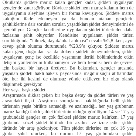
Okullarda şiddete maruz kalan gençler kadar, şiddeti uygulayan
gençler de zarar görüyor. Böylece şiddet hem maruz kalanın hem de
uygulayanın aleyhine işleyen bir forma kavuşuyor. Şiddete maruz
kaldığını ifade edemeyen ya da bundan utanan gençlerin
şahitliklerine dair sorulan sorular, yaşadıkları şiddet deneyimlerini de
içerebiliyor. Gençler kendilerine uygulanan şiddet türlerinden daha
fazlasına şahit oluyorlar. Kendisine uygulanan şiddet türleri
sorulduğunda “itilmek, dayak/tokat atılması” cevabı %5,8 iken; aynı
cevap şahit olunma durumunda %23,9’a çıkıyor. Şiddete maruz
kalan genç doğrudan ya da dolaylı şiddeti deneyimlerken, şiddet
uygulayan genç ise özellikle yaşamının ileriki bölümlerinde etkin
iletişim yöntemlerini kullanamıyor ve hem kendisi hem de çevresi
için baskıcı bir hayatı üretiyor. Bu bakımdan, gençler arasında
yaşanan şiddeti haklı-haksız paydasında mağdur-suçlu atıflarından
öte, her iki kesimi de olumsuz yönde etkileyen bir olgu olarak
düşünmek gerekiyor.
Her yaşta başka şiddet
Araştırmada dikkat çeken bir başka detay da şiddet türleri ve yaş
arasındaki ilişki. Araştırma sonuçlarına bakıldığında belli şiddet
türlerinin yaşla birlikte artmadığı ve azalmadığı, her yaş grubunun
maruz kaldığı farklı şiddet türlerinin olduğu görülüyor. 14 ve 17 yaş
grubundaki gençler en çok fiziksel şiddete maruz kalırken, 17 yaş
grubunda sözel şiddet türünde bir azalma ve izole edici şiddet
türünde bir artış gözleniyor. Tüm şiddet türlerine en çok 16 yaş
grubu şahit olurken, bu durum 17 yaş grubundaki şiddet