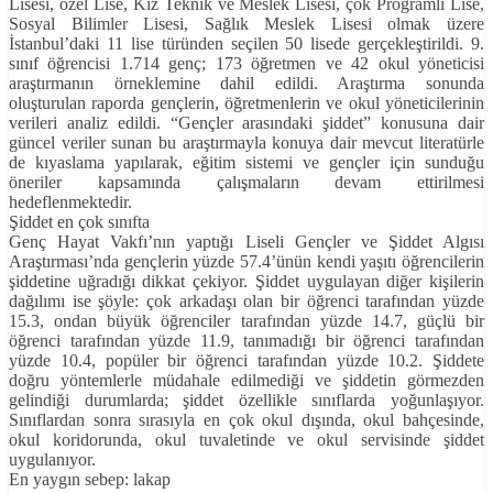
Lisesi, özel Lise, Kız Teknik ve Meslek Lisesi, çok Programlı Lise,
Sosyal Bilimler Lisesi, Sağlık Meslek Lisesi olmak üzere
İstanbul’daki 11 lise türünden seçilen 50 lisede gerçekleştirildi. 9.
sınıf öğrencisi 1.714 genç; 173 öğretmen ve 42 okul yöneticisi
araştırmanın örneklemine dahil edildi. Araştırma sonunda
oluşturulan raporda gençlerin, öğretmenlerin ve okul yöneticilerinin
verileri analiz edildi. “Gençler arasındaki şiddet” konusuna dair
güncel veriler sunan bu araştırmayla konuya dair mevcut literatürle
de kıyaslama yapılarak, eğitim sistemi ve gençler için sunduğu
öneriler kapsamında çalışmaların devam ettirilmesi
hedeflenmektedir.
Şiddet en çok sınıfta
Genç Hayat Vakfı’nın yaptığı Liseli Gençler ve Şiddet Algısı
Araştırması’nda gençlerin yüzde 57.4’ünün kendi yaşıtı öğrencilerin
şiddetine uğradığı dikkat çekiyor. Şiddet uygulayan diğer kişilerin
dağılımı ise şöyle: çok arkadaşı olan bir öğrenci tarafından yüzde
15.3, ondan büyük öğrenciler tarafından yüzde 14.7, güçlü bir
öğrenci tarafından yüzde 11.9, tanımadığı bir öğrenci tarafından
yüzde 10.4, popüler bir öğrenci tarafından yüzde 10.2. Şiddete
doğru yöntemlerle müdahale edilmediği ve şiddetin görmezden
gelindiği durumlarda; şiddet özellikle sınıflarda yoğunlaşıyor.
Sınıflardan sonra sırasıyla en çok okul dışında, okul bahçesinde,
okul koridorunda, okul tuvaletinde ve okul servisinde şiddet
uygulanıyor.
En yaygın sebep: lakap