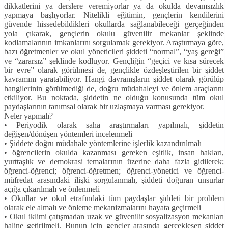
dikkatlerini ya derslere veremiyorlar ya da okulda devamsızlık
yapmaya başlıyorlar. Nitelikli eğitimin, gençlerin kendilerini
güvende hissedebildikleri okullarda sağlanabileceği gerçeğinden
yola çıkarak, gençlerin okulu güvenilir mekanlar şeklinde
kodlamalarının imkanlarını sorgulamak gerekiyor. Araştırmaya göre,
bazı öğretmenler ve okul yöneticileri şiddeti “normal”, “yaş gereği”
ve “zararsız” şeklinde kodluyor. Gençliğin “geçici ve kısa sürecek
bir evre” olarak görülmesi de, gençlikle özdeşleştirilen bir şiddet
kavramını yaratabiliyor. Hangi davranışların şiddet olarak görülüp
hangilerinin görülmediği de, doğru müdahaleyi ve önlem araçlarını
etkiliyor. Bu noktada, şiddetin ne olduğu konusunda tüm okul
paydaşlarının tanımsal olarak bir uzlaşmaya varması gerekiyor.
Neler yapmalı?
• Periyodik olarak saha araştırmaları yapılmalı, şiddetin
değişen/dönüşen yöntemleri incelenmeli
• Şiddete doğru müdahale yöntemlerine işlerlik kazandırılmalı
• öğrencilerin okulda kazanması gereken eşitlik, insan hakları,
yurttaşlık ve demokrasi temalarının üzerine daha fazla gidilerek;
öğrenci-öğrenci; öğrenci-öğretmen; öğrenci-yönetici ve öğrenci-
müfredat arasındaki ilişki sorgulanmalı, şiddeti doğuran unsurlar
açığa çıkarılmalı ve önlenmeli
• Okullar ve okul etrafındaki tüm paydaşlar şiddeti bir problem
olarak ele almalı ve önleme mekanizmalarını hayata geçirmeli
• Okul iklimi çatışmadan uzak ve güvenilir sosyalizasyon mekanları
haline getirilmeli. Bunun için gençler arasında gerçekleşen şiddet