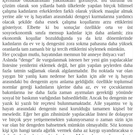
içerisinde olduklarından yakındıkları görülüyor. Bu duruma bir
çözüm olarak son yıllarda batılı ülkelerde yapılan birçok bilimsel
çalışma kadınların erkeklerden farklı olarak yüksek maaşlar almak
yerine aile ve iş hayatları arasındaki dengeyi kurmalarına yardımcı
olacak şekilde daha esnek çalışma koşullarını arzu ettiklerini
gösteriyor. Elbette ki bu sonuçlar özellikle orta ve üst
sosyoekonomik sınıfa mensup kadınlar için daha anlamlı; zira
ekonomik koşullar bozulduğunda ya da kriz dönemlerinde
kadınların da ev ve iş dengesini zora sokma pahasına daha yüksek
oranlarda tam zamanlı bir işi tercih ettiklerini söylemek mümkün.
Her çocuğun mutlu, hayatından memnun bir anneye ihtiyacı var!
Aslında “denge” ile vurgulanmak istenen her yeni gün yapılacaklar
listesine yenilerini eklemek değil, her gün yapılan şeylerden daha
fazla tatmin sağlamak olarak algılanmalıdır. Bu noktada var olan
yaygın bir yanlış kanı nedense her kadın için aile ve iş hayatı
arasındaki bu dengenin aynı anlama geldiğidir. özellikle toplumsal
normlar gereği kadınların işlerine daha az, ev ve çocuklarının
bakımlarına ise daha fazla zaman ayırmaları gerektiği yönünde
sosyal bir baskının varlığından bahsedilebilir. Ancak bu dengenin ne
yazık ki yazılı bir reçetesi bulunmamaktadır. Aile yaşantısı ve iş
hayatı arasındaki dengenin nasıl kurulduğu tamamen kişisel bir
meseledir. Eğer her gün zihninizde yapılacaklar listesi ile dolaşıyor
ve birçok şeye yetişememekten yakınıyorsanız o zaman sizin için
var olan bir dengeden bahsetmek mümkün olmayabilir. Söz konusu
kişi için hangi tarafa ağırlık vermek daha az kaygı uyandıracaksa o