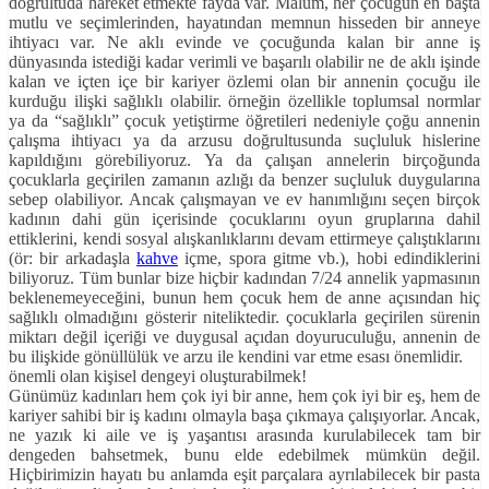
doğrultuda hareket etmekte fayda var. Malum, her çocuğun en başta
mutlu ve seçimlerinden, hayatından memnun hisseden bir anneye
ihtiyacı var. Ne aklı evinde ve çocuğunda kalan bir anne iş
dünyasında istediği kadar verimli ve başarılı olabilir ne de aklı işinde
kalan ve içten içe bir kariyer özlemi olan bir annenin çocuğu ile
kurduğu ilişki sağlıklı olabilir. örneğin özellikle toplumsal normlar
ya da “sağlıklı” çocuk yetiştirme öğretileri nedeniyle çoğu annenin
çalışma ihtiyacı ya da arzusu doğrultusunda suçluluk hislerine
kapıldığını görebiliyoruz. Ya da çalışan annelerin birçoğunda
çocuklarla geçirilen zamanın azlığı da benzer suçluluk duygularına
sebep olabiliyor. Ancak çalışmayan ve ev hanımlığını seçen birçok
kadının dahi gün içerisinde çocuklarını oyun gruplarına dahil
ettiklerini, kendi sosyal alışkanlıklarını devam ettirmeye çalıştıklarını
(ör: bir arkadaşla
kahve
içme, spora gitme vb.), hobi edindiklerini
biliyoruz. Tüm bunlar bize hiçbir kadından 7/24 annelik yapmasının
beklenemeyeceğini, bunun hem çocuk hem de anne açısından hiç
sağlıklı olmadığını gösterir niteliktedir. çocuklarla geçirilen sürenin
miktarı değil içeriği ve duygusal açıdan doyuruculuğu, annenin de
bu ilişkide gönüllülük ve arzu ile kendini var etme esası önemlidir.
önemli olan kişisel dengeyi oluşturabilmek!
Günümüz kadınları hem çok iyi bir anne, hem çok iyi bir eş, hem de
kariyer sahibi bir iş kadını olmayla başa çıkmaya çalışıyorlar. Ancak,
ne yazık ki aile ve iş yaşantısı arasında kurulabilecek tam bir
dengeden bahsetmek, bunu elde edebilmek mümkün değil.
Hiçbirimizin hayatı bu anlamda eşit parçalara ayrılabilecek bir pasta