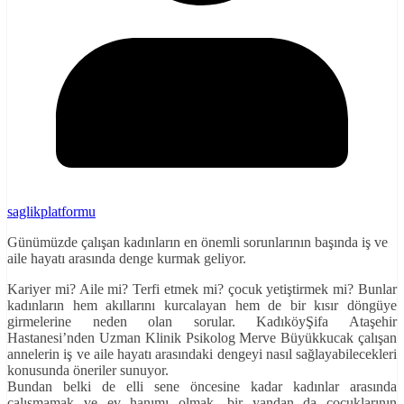
saglikplatformu
Günümüzde çalışan kadınların en önemli sorunlarının başında iş ve
aile hayatı arasında denge kurmak geliyor.
Kariyer mi? Aile mi? Terfi etmek mi? çocuk yetiştirmek mi? Bunlar
kadınların hem akıllarını kurcalayan hem de bir kısır döngüye
girmelerine neden olan sorular. KadıköyŞifa Ataşehir
Hastanesi’nden Uzman Klinik Psikolog Merve Büyükkucak çalışan
annelerin iş ve aile hayatı arasındaki dengeyi nasıl sağlayabilecekleri
konusunda öneriler sunuyor.
Bundan belki de elli sene öncesine kadar kadınlar arasında
çalışmamak ve ev hanımı olmak, bir yandan da çocuklarının