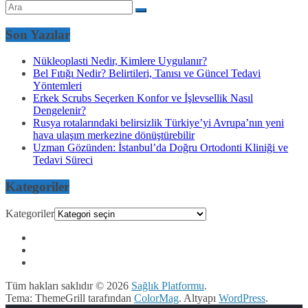
Son Yazılar
Nükleoplasti Nedir, Kimlere Uygulanır?
Bel Fıtığı Nedir? Belirtileri, Tanısı ve Güncel Tedavi
Yöntemleri
Erkek Scrubs Seçerken Konfor ve İşlevsellik Nasıl
Dengelenir?
Rusya rotalarındaki belirsizlik Türkiye’yi Avrupa’nın yeni
hava ulaşım merkezine dönüştürebilir
Uzman Gözünden: İstanbul’da Doğru Ortodonti Kliniği ve
Tedavi Süreci
Kategoriler
Kategoriler
Tüm hakları saklıdır © 2026
Sağlık Platformu
.
Tema: ThemeGrill tarafından
ColorMag
. Altyapı
WordPress
.