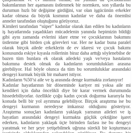
bakımlarının her aşamasını üstlenmek bir normken, son yıllarda bu
durumun hızlı bir değişime girdiğini, var olan işgücünün erkekler
kadar olmasa da büyük kısmının kadınlar ve daha da önemlisi
anneler tarafından oluştuğunu görüyoruz.
Kimileri tarafından “süper” kadınlar olarak ilan edilen bu kadınların
iş hayatlarında yaşadıkları mücadelenin yanında hepimizin bildiği
gibi aynı zamanda evlerini idare etme ve çocuklarının bakımını
üstlenme gibi birden çok görevleri var. Her ne kadar buna paralel
olarak birçok ailede erkeklerin de ev idaresi ve çocuk bakımı
konusunda eskiye kıyasla rollerinin biraz daha arttığı söylenebilse de
bazen tüm bunlara ek olarak ailedeki yaşlı ve/veya hastaların
bakımına destek olmak da kadınların sorumlulukları arasına
girebiliyor. Hal böyle olunca da tüm bu sorumluluklar arasındaki
dengeyi kurmak büyük bir maharet istiyor.
Kadınların %50’si aile ve iş arasında denge kurmakta zorlanıyor!
Kadınlar hayatlarının bir döneminde kariyer mi yoksa aile mi
kendileri için daha öncelikli diye bir karar vermek durumunda
hissedebiliyorlar. özellikle çoğu kadın çocuk doğurma kararıyla bu
konuda belli bir yol ayrımına gelebiliyor. Birçok araştırma ise bu
dengeyi kurmanın neredeyse imkansız olduğunu gösteriyor.
Araştırma sonuçları kadınların yaklaşık yarısının aileleri ve iş
hayatları arasındaki dengeyi kurmakta güçlük çektiğine işaret
ederken, kadınların yaklaşık üçte birinden fazlası ise bu dengeyi
yaratmak ve her şeye yetişebilmek uğruna sürekli bir koşturmaca