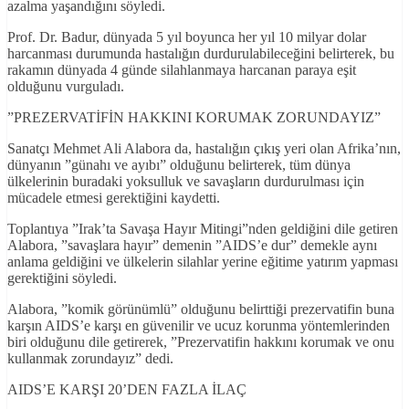
azalma yaşandığını söyledi.
Prof. Dr. Badur, dünyada 5 yıl boyunca her yıl 10 milyar dolar
harcanması durumunda hastalığın durdurulabileceğini belirterek, bu
rakamın dünyada 4 günde silahlanmaya harcanan paraya eşit
olduğunu vurguladı.
”PREZERVATİFİN HAKKINI KORUMAK ZORUNDAYIZ”
Sanatçı Mehmet Ali Alabora da, hastalığın çıkış yeri olan Afrika’nın,
dünyanın ”günahı ve ayıbı” olduğunu belirterek, tüm dünya
ülkelerinin buradaki yoksulluk ve savaşların durdurulması için
mücadele etmesi gerektiğini kaydetti.
Toplantıya ”Irak’ta Savaşa Hayır Mitingi”nden geldiğini dile getiren
Alabora, ”savaşlara hayır” demenin ”AIDS’e dur” demekle aynı
anlama geldiğini ve ülkelerin silahlar yerine eğitime yatırım yapması
gerektiğini söyledi.
Alabora, ”komik görünümlü” olduğunu belirttiği prezervatifin buna
karşın AIDS’e karşı en güvenilir ve ucuz korunma yöntemlerinden
biri olduğunu dile getirerek, ”Prezervatifin hakkını korumak ve onu
kullanmak zorundayız” dedi.
AIDS’E KARŞI 20’DEN FAZLA İLAÇ