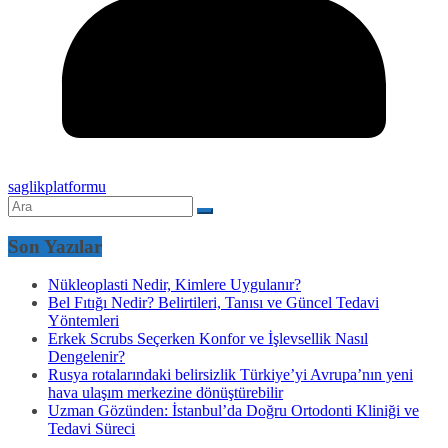
saglikplatformu
Son Yazılar
Nükleoplasti Nedir, Kimlere Uygulanır?
Bel Fıtığı Nedir? Belirtileri, Tanısı ve Güncel Tedavi
Yöntemleri
Erkek Scrubs Seçerken Konfor ve İşlevsellik Nasıl
Dengelenir?
Rusya rotalarındaki belirsizlik Türkiye’yi Avrupa’nın yeni
hava ulaşım merkezine dönüştürebilir
Uzman Gözünden: İstanbul’da Doğru Ortodonti Kliniği ve
Tedavi Süreci