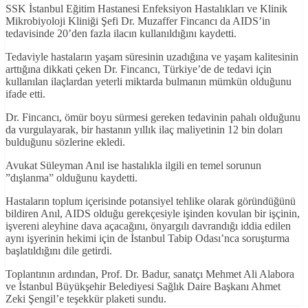
SSK İstanbul Eğitim Hastanesi Enfeksiyon Hastalıkları ve Klinik
Mikrobiyoloji Kliniği Şefi Dr. Muzaffer Fincancı da AIDS’in
tedavisinde 20’den fazla ilacın kullanıldığını kaydetti.
Tedaviyle hastaların yaşam süresinin uzadığına ve yaşam kalitesinin
arttığına dikkati çeken Dr. Fincancı, Türkiye’de de tedavi için
kullanılan ilaçlardan yeterli miktarda bulmanın mümkün olduğunu
ifade etti.
Dr. Fincancı, ömür boyu sürmesi gereken tedavinin pahalı olduğunu
da vurgulayarak, bir hastanın yıllık ilaç maliyetinin 12 bin doları
bulduğunu sözlerine ekledi.
Avukat Süleyman Anıl ise hastalıkla ilgili en temel sorunun
”dışlanma” olduğunu kaydetti.
Hastaların toplum içerisinde potansiyel tehlike olarak göründüğünü
bildiren Anıl, AIDS olduğu gerekçesiyle işinden kovulan bir işçinin,
işvereni aleyhine dava açacağını, önyargılı davrandığı iddia edilen
aynı işyerinin hekimi için de İstanbul Tabip Odası’nca soruşturma
başlatıldığını dile getirdi.
Toplantının ardından, Prof. Dr. Badur, sanatçı Mehmet Ali Alabora
ve İstanbul Büyükşehir Belediyesi Sağlık Daire Başkanı Ahmet
Zeki Şengil’e teşekkür plaketi sundu.