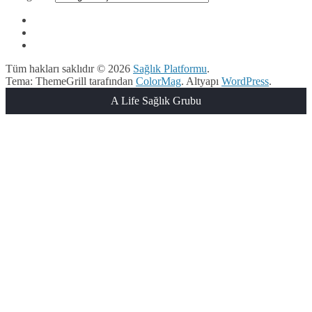
Tüm hakları saklıdır © 2026
Sağlık Platformu
.
Tema: ThemeGrill tarafından
ColorMag
. Altyapı
WordPress
.
A Life Sağlık Grubu