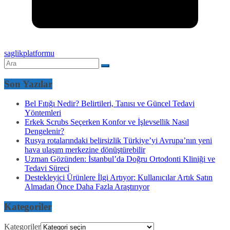
saglikplatformu
Son Yazılar
Bel Fıtığı Nedir? Belirtileri, Tanısı ve Güncel Tedavi
Yöntemleri
Erkek Scrubs Seçerken Konfor ve İşlevsellik Nasıl
Dengelenir?
Rusya rotalarındaki belirsizlik Türkiye’yi Avrupa’nın yeni
hava ulaşım merkezine dönüştürebilir
Uzman Gözünden: İstanbul’da Doğru Ortodonti Kliniği ve
Tedavi Süreci
Destekleyici Ürünlere İlgi Artıyor: Kullanıcılar Artık Satın
Almadan Önce Daha Fazla Araştırıyor
Kategoriler
Kategoriler