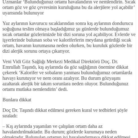
Uzmanlar ‘Bulunduğunuz ortamı havalandırın ve nemlendirin. Sıcak
ortam göz ve göz çevresinin kuruluğuna bu da alerjilere yol açabilir’
uyarısında bulunuyor
Yaz aylarının kavurucu sıcaklarından sonra kış aylarının dondurucu
soğuğuna teslim olmaya başladığımız şu günlerde bulunduğumuz
sıcak ortamlar gözlerimizde bir dizi soruna yol açabiliyor. Evlerde ve
işyerlerinde bulunan soba ve kaloriferlerin meydana getirdiği sıcak
ortam, havanın kurumasına neden olurken, bu kuruluk gözlerde bir
dizi alerjik sorunu ortaya çıkarıyor.
Veni Vidi Göz Sağlığı Merkezi Medikal Direktörü Doç. Dr.
Emrullah Taşındı, kış aylarında da göz sağlığının önemine dikkat
çekerek ‘Kalorifer ve sobaların yanması bulunduğumuz ortamlarda
havayı kurutuyor ve nem oranı azalıyor. Bu durum gözyaşını
azaltarak alerjik bir takım sorunlara neden oluyor. Bulunduğunuz
ortamı mutlaka nemlendirin’ dedi.
Bunlara dikkat
Doç Dr. Taşındı dikkat edilmesi gereken kural ve tedbirleri şöyle
sıraladı:
– Kış aylarında yaşanılan ve çalışılan ortam daha az
havalandırılmaktadır. Bu durum; gözlerde kurumaya neden
olmaktadır. Bulunulan ortamın iyi havalandırmaya dikkat edilmesi