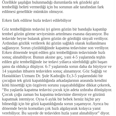
Özellikle şaşılığın bulunmadığı durumlarda tek gözdeki göz
tembelliği belirti vermediği için bu sorunun aile tarafından fark
edilmesi genellikle mümkün olmuyor.
Erken fark edilirse hızla tedavi edilebiliyor
Göz tembelliğinin tedavisi iyi gören gözün bir bandajla kapatılıp
tembel gözün görme seviyesinin artırılması esasına dayanıyor. Bu
tedavide beyne bulanık gören gözün de gördüğü sinyali veriliyor.
Ardından gözlük verilerek iki gözün sağlıklı olarak kullanılması
sağlanıyor. Sorun çözüldüğünde kapatma tedavisine son veriliyor.
Erken dönemde tespit edilen göz tembelliğinin tedavisinde hızlı
sonuç alınabiliyor. Bunun aksine geç, yani 4-5 yaşlarında teşhis
edilen göz tembelliğinde ise tedavi yıllarca sürebildiği gibi başarı
şansı da oldukça düşüyor. 6-7 yaşlarında sorun daha da büyüyor ve
14 yaşından itibaren tedaviden sonuç alınamıyor. Göz Sağlığı ve
Hastalıkları Uzmanı Dr. Şule Kadıoğlu Er,3-5 yaşlarındaki bir
çocuğun tek gözü kapatıldığında arkadaşlarının arasında kendini
kötü hissettiği için özgüven sorunu yaşayabildiğine dikkat çekerek,
“Bu yaşlarda kapatma tedavisi çocuk için adeta ızdıraba dönüşüyor.
Çocuk çoğu zaman bu kapatma tedavisine direniyor ve gözünü
kapatmak istemiyor. Oysa 6 aylık bir bebek henüz hiçbir şey
bilmediği için bir gözü kapatıldığında sorun yaşamıyor. Ayrıca bu
dönemde beyin komutları çok hızlı algılayarak kolayca yanıt
verebiliyor. Bu sayede de tedaviden hızla yanıt alınabiliyor” diyor.