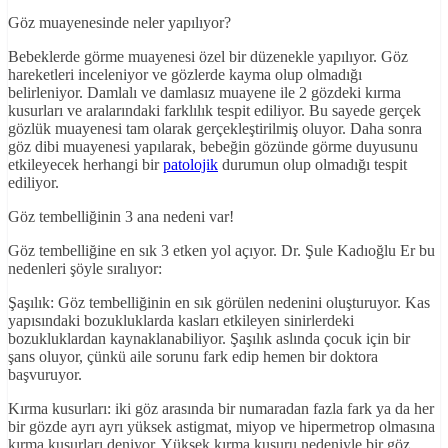
Göz muayenesinde neler yapılıyor?
Bebeklerde görme muayenesi özel bir düzenekle yapılıyor. Göz
hareketleri inceleniyor ve gözlerde kayma olup olmadığı
belirleniyor. Damlalı ve damlasız muayene ile 2 gözdeki kırma
kusurları ve aralarındaki farklılık tespit ediliyor. Bu sayede gerçek
gözlük muayenesi tam olarak gerçekleştirilmiş oluyor. Daha sonra
göz dibi muayenesi yapılarak, bebeğin gözünde görme duyusunu
etkileyecek herhangi bir
patolojik
durumun olup olmadığı tespit
ediliyor.
Göz tembelliğinin 3 ana nedeni var!
Göz tembelliğine en sık 3 etken yol açıyor. Dr. Şule Kadıoğlu Er bu
nedenleri şöyle sıralıyor:
Şaşılık: Göz tembelliğinin en sık görülen nedenini oluşturuyor. Kas
yapısındaki bozukluklarda kasları etkileyen sinirlerdeki
bozukluklardan kaynaklanabiliyor. Şaşılık aslında çocuk için bir
şans oluyor, çünkü aile sorunu fark edip hemen bir doktora
başvuruyor.
Kırma kusurları: iki göz arasında bir numaradan fazla fark ya da her
bir gözde ayrı ayrı yüksek astigmat, miyop ve hipermetrop olmasına
kırma kusurları deniyor. Yüksek kırma kusuru nedeniyle bir göz