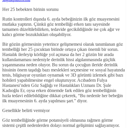
Her 25 bebekten birinin sorunu
Rutin kontrolleri dışında 6. ayda bebeğinizin ilk göz muayenesini
mutlaka yaptırın. Çünkü göz tembelliği erken tanı sayesinde
tamamen düzeltilebilirken, tedavide gecikildiğinde ise çok ağır ve
kalıcı görme bozuklukları oluşabiliyor.
Bir gözün görmesinin yeterince gelişmemesi olarak tanımlanan göz
tembelliği her 25 çocuktan birinde ortaya çıkan önemli bir sorun.
Hastalık ilerleyip körlüğe yol açmasa da her 2 gözün bir arada
kullanılamaması nedeniyle derinlik hissi algılanmasında güçlük
yaşanmasına neden oluyor. Bu sorun da çocuğun ileride derinlik
hissinin önem taşıdığı bazı meslekleri seçmesine ve sosyal hayatında
tenis, bilgisayar oyunları oynamak ve 3D görüntü izlemek gibi bazı
hobileri yapabilmesine engel oluşturuyor. Acıbadem Fulya
Hastanesi’nden Göz Sağlığı ve Hastalıkları Uzmanı Dr. Şule
Kadıoğlu Er, oysa erken dönemde fark edilen göz tembelliğinin
hızla tedavi edilebildiğine dikkat çekerek, “Bu nedenle her bebeğin
ilk muayenesinin 6. ayda yapılması şart.” diyor.
Genellikle belirti vermiyor
Göz tembelliğinde görme potansiyeli olmasına rağmen görme
sistemi çeşitli nedenlerden dolayı normal gelişimini sağlayamıyor.