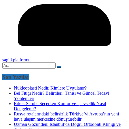
saglikplatformu
Son Yazılar
Nükleoplasti Nedir, Kimlere Uygulanır?
Bel Fıtığı Nedir? Belirtileri, Tanısı ve Güncel Tedavi
Yöntemleri
Erkek Scrubs Seçerken Konfor ve İşlevsellik Nasıl
Dengelenir?
Rusya rotalarındaki belirsizlik Türkiye’yi Avrupa’nın yeni
hava ulaşım merkezine dönüştürebilir
Uzman Gözünden: İstanbul’da Doğru Ortodonti Kliniği ve