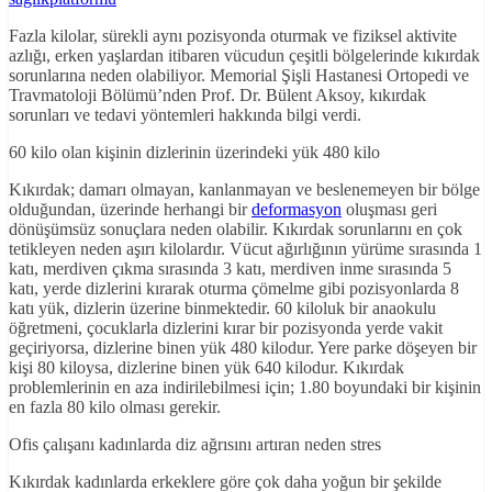
Fazla kilolar, sürekli aynı pozisyonda oturmak ve fiziksel aktivite
azlığı, erken yaşlardan itibaren vücudun çeşitli bölgelerinde kıkırdak
sorunlarına neden olabiliyor. Memorial Şişli Hastanesi Ortopedi ve
Travmatoloji Bölümü’nden Prof. Dr. Bülent Aksoy, kıkırdak
sorunları ve tedavi yöntemleri hakkında bilgi verdi.
60 kilo olan kişinin dizlerinin üzerindeki yük 480 kilo
Kıkırdak; damarı olmayan, kanlanmayan ve beslenemeyen bir bölge
olduğundan, üzerinde herhangi bir
deformasyon
oluşması geri
dönüşümsüz sonuçlara neden olabilir. Kıkırdak sorunlarını en çok
tetikleyen neden aşırı kilolardır. Vücut ağırlığının yürüme sırasında 1
katı, merdiven çıkma sırasında 3 katı, merdiven inme sırasında 5
katı, yerde dizlerini kırarak oturma çömelme gibi pozisyonlarda 8
katı yük, dizlerin üzerine binmektedir. 60 kiloluk bir anaokulu
öğretmeni, çocuklarla dizlerini kırar bir pozisyonda yerde vakit
geçiriyorsa, dizlerine binen yük 480 kilodur. Yere parke döşeyen bir
kişi 80 kiloysa, dizlerine binen yük 640 kilodur. Kıkırdak
problemlerinin en aza indirilebilmesi için; 1.80 boyundaki bir kişinin
en fazla 80 kilo olması gerekir.
Ofis çalışanı kadınlarda diz ağrısını artıran neden stres
Kıkırdak kadınlarda erkeklere göre çok daha yoğun bir şekilde