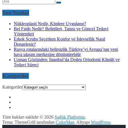
Son Yazılar
Nükleoplasti Nedir, Kimlere Uygulanır?
Bel Fıtığı Nedir? Belirtileri, Tanısı ve Güncel Tedavi
Yöntemleri
Erkek Scrubs Seçerken Konfor ve İşlevsellik Nasıl
Dengelenir?
Rusya rotalarındaki belirsizlik Türkiye’yi Avrupa’nın yeni
hava ulaşım merkezine dönüştürebilir
Uzman Gözünden: İstanbul’da Doğru Ortodonti Kliniği ve
Tedavi Süreci
Kategoriler
Kategoriler
Tüm hakları saklıdır © 2026
Sağlık Platformu
.
Tema: ThemeGrill tarafından
ColorMag
. Altyapı
WordPress
.