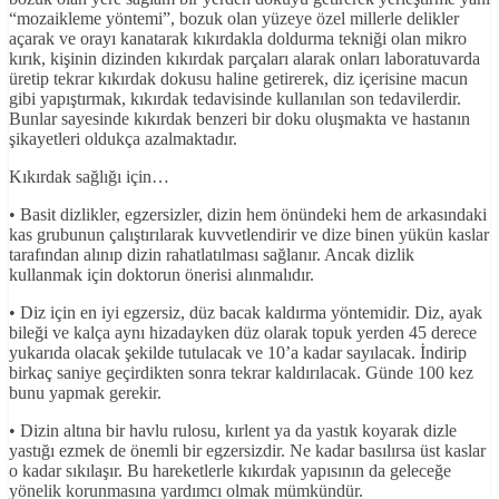
“mozaikleme yöntemi”, bozuk olan yüzeye özel millerle delikler
açarak ve orayı kanatarak kıkırdakla doldurma tekniği olan mikro
kırık, kişinin dizinden kıkırdak parçaları alarak onları laboratuvarda
üretip tekrar kıkırdak dokusu haline getirerek, diz içerisine macun
gibi yapıştırmak, kıkırdak tedavisinde kullanılan son tedavilerdir.
Bunlar sayesinde kıkırdak benzeri bir doku oluşmakta ve hastanın
şikayetleri oldukça azalmaktadır.
Kıkırdak sağlığı için…
• Basit dizlikler, egzersizler, dizin hem önündeki hem de arkasındaki
kas grubunun çalıştırılarak kuvvetlendirir ve dize binen yükün kaslar
tarafından alınıp dizin rahatlatılması sağlanır. Ancak dizlik
kullanmak için doktorun önerisi alınmalıdır.
• Diz için en iyi egzersiz, düz bacak kaldırma yöntemidir. Diz, ayak
bileği ve kalça aynı hizadayken düz olarak topuk yerden 45 derece
yukarıda olacak şekilde tutulacak ve 10’a kadar sayılacak. İndirip
birkaç saniye geçirdikten sonra tekrar kaldırılacak. Günde 100 kez
bunu yapmak gerekir.
• Dizin altına bir havlu rulosu, kırlent ya da yastık koyarak dizle
yastığı ezmek de önemli bir egzersizdir. Ne kadar basılırsa üst kaslar
o kadar sıkılaşır. Bu hareketlerle kıkırdak yapısının da geleceğe
yönelik korunmasına yardımcı olmak mümkündür.