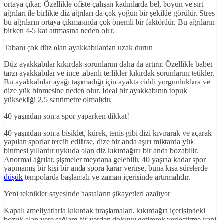
ortaya çıkar. Özellikle ofiste çalışan kadınlarda bel, boyun ve sırt
ağrıları ile birlikte diz ağrıları da çok yoğun bir şekilde görülür. Stres
bu ağrıların ortaya çıkmasında çok önemli bir faktördür. Bu ağrıların
birken 4-5 kat artmasına neden olur.
Tabanı çok düz olan ayakkabılardan uzak durun
Düz ayakkabılar kıkırdak sorunlarını daha da artırır. Özellikle babet
tarzı ayakkabılar ve ince tabanlı terlikler kıkırdak sorunlarını tetikler.
Bu ayakkabılar ayağı taşımadığı için ayakta ciddi yorgunluklara ve
dize yük binmesine neden olur. İdeal bir ayakkabının topuk
yüksekliği 2,5 santimetre olmalıdır.
40 yaşından sonra spor yaparken dikkat!
40 yaşından sonra bisiklet, kürek, tenis gibi dizi kıvırarak ve açarak
yapılan sporlar tercih edilirse, dize bir anda aşırı miktarda yük
binmesi yıllardır uykuda olan diz kıkırdağını bir anda bozabilir.
Anormal ağrılar, şişmeler meydana gelebilir. 40 yaşına kadar spor
yapmamış bir kişi bir anda spora karar verirse, buna kısa sürelerde
düşük
tempolarda başlamalı ve zaman içerisinde artırmalıdır.
Yeni teknikler sayesinde hastaların şikayetleri azalıyor
Kapalı ameliyatlarla kıkırdak tıraşlamaları, kıkırdağın içerisindeki
bozuk olan yere sağlam bir yerden dokuyu getirerek yerleştirme yani