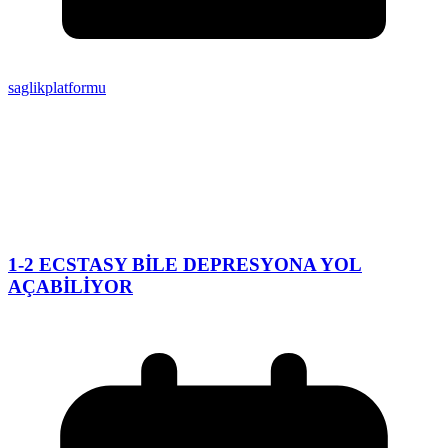
saglikplatformu
1-2 ECSTASY BİLE DEPRESYONA YOL
AÇABİLİYOR