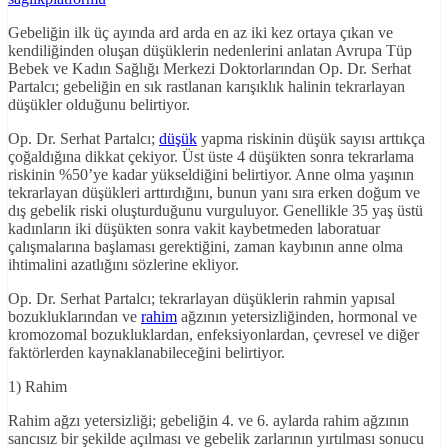
Gebeliğin ilk üç ayında ard arda en az iki kez ortaya çıkan ve
kendiliğinden oluşan düşüklerin nedenlerini anlatan Avrupa Tüp
Bebek ve Kadın Sağlığı Merkezi Doktorlarından Op. Dr. Serhat
Partalcı; gebeliğin en sık rastlanan karışıklık halinin tekrarlayan
düşükler olduğunu belirtiyor.
Op. Dr. Serhat Partalcı;
düşük
yapma riskinin düşük sayısı arttıkça
çoğaldığına dikkat çekiyor. Üst üste 4 düşükten sonra tekrarlama
riskinin %50’ye kadar yükseldiğini belirtiyor. Anne olma yaşının
tekrarlayan düşükleri arttırdığını, bunun yanı sıra erken doğum ve
dış gebelik riski oluşturduğunu vurguluyor. Genellikle 35 yaş üstü
kadınların iki düşükten sonra vakit kaybetmeden laboratuar
çalışmalarına başlaması gerektiğini, zaman kaybının anne olma
ihtimalini azatlığını sözlerine ekliyor.
Op. Dr. Serhat Partalcı; tekrarlayan düşüklerin rahmin yapısal
bozukluklarından ve
rahim
ağzının yetersizliğinden, hormonal ve
kromozomal bozukluklardan, enfeksiyonlardan, çevresel ve diğer
faktörlerden kaynaklanabileceğini belirtiyor.
1) Rahim
Rahim ağzı yetersizliği; gebeliğin 4. ve 6. aylarda rahim ağzının
sancısız bir şekilde açılması ve gebelik zarlarının yırtılması sonucu