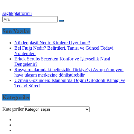
saglikplatformu
Son Yazılar
Nükleoplasti Nedir, Kimlere Uygulanır?
Bel Fıtığı Nedir? Belirtileri, Tanısı ve Güncel Tedavi
Yöntemleri
Erkek Scrubs Seçerken Konfor ve İşlevsellik Nasıl
Dengelenir?
Rusya rotalarındaki belirsizlik Türkiye’yi Avrupa’nın yeni
hava ulaşım merkezine dönüştürebilir
Uzman Gözünden: İstanbul’da Doğru Ortodonti Kliniği ve
Tedavi Süreci
Kategoriler
Kategoriler