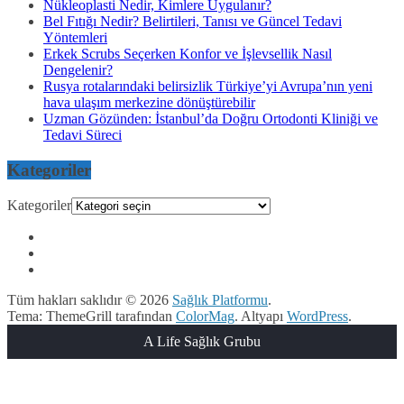
Nükleoplasti Nedir, Kimlere Uygulanır?
Bel Fıtığı Nedir? Belirtileri, Tanısı ve Güncel Tedavi
Yöntemleri
Erkek Scrubs Seçerken Konfor ve İşlevsellik Nasıl
Dengelenir?
Rusya rotalarındaki belirsizlik Türkiye’yi Avrupa’nın yeni
hava ulaşım merkezine dönüştürebilir
Uzman Gözünden: İstanbul’da Doğru Ortodonti Kliniği ve
Tedavi Süreci
Kategoriler
Kategoriler
Tüm hakları saklıdır © 2026
Sağlık Platformu
.
Tema: ThemeGrill tarafından
ColorMag
. Altyapı
WordPress
.
A Life Sağlık Grubu