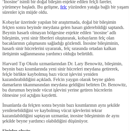
‘İnosine’ isimli bir doğal bileşim enjekte edilen felçli fareler,
yürümeye başladı. Bu gelişme,
felç
yüzünden yatağa bağlı bir yaşam
sürenler için müjde oldu.
Kobaylar üzerinde yapılan bir araştırmada, doğal bir bileşimin
felçten sonra beyinde meydana gelen hasarı giderebildiği saptandı.
Beynin hasarlı olmayan bölgesine enjekte edilen ‘inosine’ adlı
bileşimin, yeni sinir fiberleri oluşturarak, kobayların felç olan
bacaklarının çalışmasını sağladığı gözlendi. İnosine bileşiminin,
hasarlı sinir hücrelerini uyararak, felç sırasında ortadan kalkan
iletişimin sağlanmasına yardımcı olduğu belirtildi.
Harvard Tıp Okulu uzmanlarından Dr. Lary Benowitz, bileşimin,
beynin bazı kısımlarında yeni sinir hücreleri meydana getirerek,
felçle birlikte kaybolmuş bazı vücut işlevini yeniden
kazandırabildiğini açıkladı. Felcin yaygın olarak beyne giden
damarların tıkanmasından meydana geldiğini belirten Dr. Benowitz,
bu durumun beyinde vücut işlevini yerine getiren hücrelerin
ölmesine yol açtığını kaydetti.
İnsanlarda da felçten sonra beynin bazı kısımlarının aynı şekilde
yenilenebildiğini ve kaybolmuş vücut işlevlerini tekrar
kazanılabildiğini saptayan uzmanlar, inosine bileşiminin de aynı
şekilde beyne yardımcı olabildiğini düşünüyor.
Sinirler oluştu