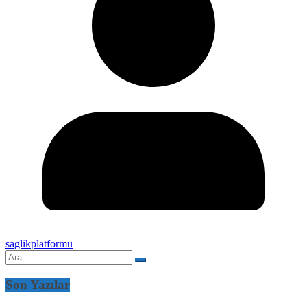
saglikplatformu
Son Yazılar