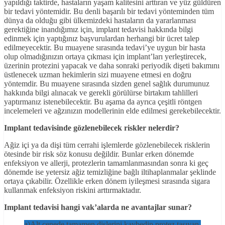
yapıldığı taktirde, hastaların yaşam kalitesini arttıran ve yüz güldüren
bir tedavi yöntemidir. Bu denli başarılı bir tedavi yönteminden tüm
dünya da olduğu gibi ülkemizdeki hastaların da yararlanması
gerektiğine inandığımız için, implant tedavisi hakkında bilgi
edinmek için yaptığınız başvurulardan herhangi bir ücret talep
edilmeyecektir. Bu muayene sırasında tedavi’ye uygun bir hasta
olup olmadığınızın ortaya çıkması için implant’ları yerleştirecek,
üzerinin protezini yapacak ve daha sonraki periyodik dişeti bakımını
üstlenecek uzman hekimlerin sizi muayene etmesi en doğru
yöntemdir. Bu muayene sırasında sizden genel sağlık durumunuz
hakkında bilgi alınacak ve gerekli görülürse birtakım tahlilleri
yaptırmanız istenebilecektir. Bu aşama da ayrıca çeşitli röntgen
incelemeleri ve ağzınızın modellerinin elde edilmesi gerekebilecektir.
Implant tedavisinde gözlenebilecek riskler nelerdir?
Ağiz içi ya da dişi tüm cerrahi işlemlerde gözlenebilecek risklerin
ötesinde bir risk söz konusu değildir. Bunlar erken dönemde
enfeksiyon ve allerji, protezlerin tamamlanmasından sonra ki geç
dönemde ise yetersiz ağiz temizliğine bağlı iltihaplanmalar şeklinde
ortaya çıkabilir. Özellikle erken dönem iyileşmesi sırasında sigara
kullanmak enfeksiyon riskini arttırmaktadır.
Implant tedavisi hangi vak’alarda ne avantajlar sunar?
a)Alt çenede tamamen dişlerini kaybedip protez taşıyan