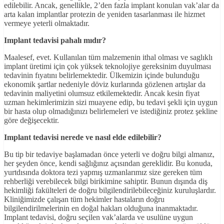
edilebilir. Ancak, genellikle, 2’den fazla implant konulan vak’alar da
arta kalan implantlar protezin de yeniden tasarlanması ile hizmet
vermeye yeterli olmaktadır.
Implant tedavisi pahalı mıdır?
Maalesef, evet. Kullanılan tüm malzemenin ithal olması ve saglıklı
implant üretimi için çok yüksek teknolojiye gereksinim duyulması
tedavinin fıyatını belirlemektedir. Ülkemizin içinde bulunduğu
ekonomik şartlar nedeniyle döviz kurlarında gözlenen artışlar da
tedavinin maliyetini olumsuz etkilemektedir. Ancak kesin fiyat
uzman hekimlerimizin sizi muayene edip, bu tedavi şekli için uygun
bir hasta olup olmadığınızı belirlemeleri ve istediğiniz protez şekline
göre değişecektir.
Implant tedavisi nerede ve nasıl elde edilebilir?
Bu tip bir tedaviye başlamadan önce yeterli ve doğru bilgi almanız,
her şeyden önce, kendi sağlığınız açısından gereklidir. Bu konuda,
yurtdısında doktora tezi yapmış uzmanlarımız size gereken tüm
rehberliği verebilecek bilgi birikimine sahiptir. Bunun dışında diş
hekimliği fakülteleri de doğru bilgilendirilebileceğiniz kuruluşlardır.
Kliniğimizde çalışan tüm hekimler hastaların doğru
bilgilendirilmelerinin en doğal hakları olduğuna inanmaktadır.
Implant tedavisi, doğru seçilen vak’alarda ve usulüne uygun