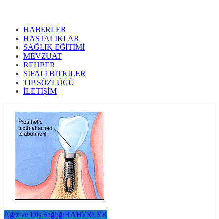
HABERLER
HASTALIKLAR
SAĞLIK EĞİTİMİ
MEVZUAT
REHBER
SİFALI BİTKİLER
TIP SÖZLÜĞÜ
İLETİŞİM
Ağız ve Diş Sağlığı
HABERLER