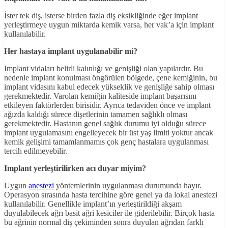
İster tek diş, isterse birden fazla diş eksikliğinde eğer implant
yerleştirmeye uygun miktarda kemik varsa, her vak’a için implant
kullanılabilir.
Her hastaya implant uygulanabilir mi?
Implant vidaları belirli kalınlığı ve genişliği olan yapılardır. Bu
nedenle implant konulması öngörülen bölgede, çene kemiğinin, bu
implant vidasını kabul edecek yükseklik ve genişliğe sahip olması
gerekmektedir. Varolan kemiğin kaliteside implant başarısını
etkileyen faktörlerden birisidir. Ayrıca tedaviden önce ve implant
ağızda kaldığı sürece dişetlerinin tamamen sağlıklı olması
gerekmektedir. Hastanın genel sağlık durumu iyi olduğu sürece
implant uygulamasını engelleyecek bir üst yaş limiti yoktur ancak
kemik gelişimi tamamlanmamıs çok genç hastalara uygulanması
tercih edilmeyebilir.
Implant yerleştirilirken acı duyar miyim?
Uygun
anestezi
yöntemlerinin uygulanması durumunda hayır.
Operasyon sırasında hasta tercihine göre genel ya da lokal anestezi
kullanılabilir. Genellikle implant’ın yerleştirildiği akşam
duyulabilecek ağrı basit ağri kesiciler ile giderilebilir. Birçok hasta
bu ağrinin normal diş çekiminden sonra duyulan ağrıdan farklı