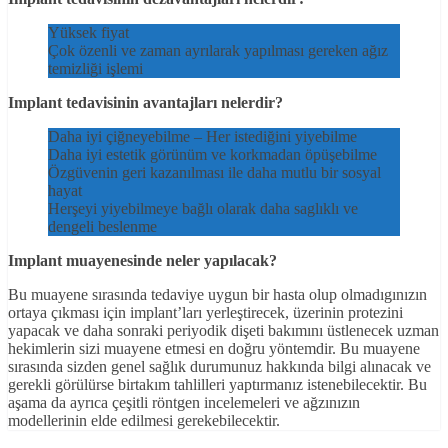
Yüksek fiyat
Çok özenli ve zaman ayrılarak yapılması gereken ağız
temizliği işlemi
Implant tedavisinin avantajları nelerdir?
Daha iyi çiğneyebilme – Her istediğini yiyebilme
Daha iyi estetik görünüm ve korkmadan öpüşebilme
Özgüvenin geri kazanılması ile daha mutlu bir sosyal
hayat
Herşeyi yiyebilmeye bağlı olarak daha saglıklı ve
dengeli beslenme
Implant muayenesinde neler yapılacak?
Bu muayene sırasında tedaviye uygun bir hasta olup olmadıgınızın
ortaya çıkması için implant’ları yerleştirecek, üzerinin protezini
yapacak ve daha sonraki periyodik dişeti bakımını üstlenecek uzman
hekimlerin sizi muayene etmesi en doğru yöntemdir. Bu muayene
sırasında sizden genel sağlık durumunuz hakkında bilgi alınacak ve
gerekli görülürse birtakım tahlilleri yaptırmanız istenebilecektir. Bu
aşama da ayrıca çeşitli röntgen incelemeleri ve ağzınızın
modellerinin elde edilmesi gerekebilecektir.