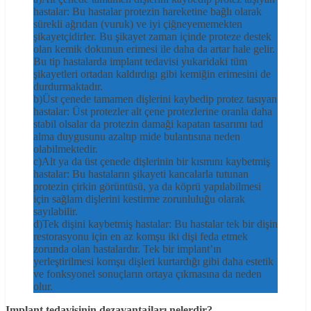
hastalar: Bu hastalar protezin hareketine bağlı olarak
sürekli ağrıdan (vuruk) ve iyi çiğneyememekten
şikayetçidirler. Bu şikayet zaman içinde proteze destek
olan kemik dokunun erimesi ile daha da artar hale gelir.
Bu tip hastalarda implant tedavisi yukaridaki tüm
şikayetleri ortadan kaldırdıgı gibi kemiğin erimesini de
durdurmaktadır.
b)Üst çenede tamamen dişlerini kaybedip protez tasıyan
hastalar: Üst protezler alt çene protezlerine oranla daha
stabil olsalar da protezin damaği kapatan tasarımı tad
alma duygusunu azaltıp mide bulantısına neden
olabilmektedir.
c)Alt ya da üst çenede dişlerinin bir kısmını kaybetmiş
hastalar: Bu hastaların şikayeti kancalarla tutunan
protezin çirkin görüntüsü, ya da köprü yapılabilmesi
için sağlam dişlerini kestirme zorunluluğu olarak
sayılabilir.
d)Tek dişini kaybetmiş hastalar: Bu hastalar tek bir dişin
restorasyonu için en az komşu iki dişi feda etmek
zorunda olan hastalardır. Tek bir implant’ın
yerleştirilmesi komşu dişleri kurtardığı gibi daha estetik
ve fonksyonel sonuçların ortaya çıkmasına da neden
olur.
Implant tedavisinin dezavantajları nelerdir?