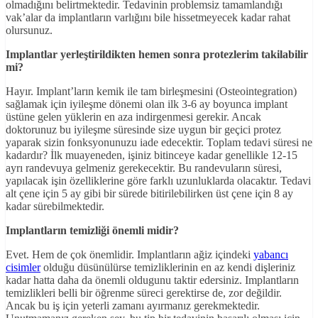
olmadığını belirtmektedir. Tedavinin problemsiz tamamlandığı
vak’alar da implantların varlığını bile hissetmeyecek kadar rahat
olursunuz.
Implantlar yerleştirildikten hemen sonra protezlerim takilabilir
mi?
Hayır. Implant’ların kemik ile tam birleşmesini (Osteointegration)
sağlamak için iyileşme dönemi olan ilk 3-6 ay boyunca implant
üstüne gelen yüklerin en aza indirgenmesi gerekir. Ancak
doktorunuz bu iyileşme süresinde size uygun bir geçici protez
yaparak sizin fonksyonunuzu iade edecektir. Toplam tedavi süresi ne
kadardır? İlk muayeneden, işiniz bitinceye kadar genellikle 12-15
ayrı randevuya gelmeniz gerekecektir. Bu randevuların süresi,
yapılacak işin özelliklerine göre farklı uzunluklarda olacaktır. Tedavi
alt çene için 5 ay gibi bir sürede bitirilebilirken üst çene için 8 ay
kadar sürebilmektedir.
Implantların temizliği önemli midir?
Evet. Hem de çok önemlidir. Implantların ağiz içindeki
yabancı
cisimler
olduğu düsünülürse temizliklerinin en az kendi dişleriniz
kadar hatta daha da önemli oldugunu taktir edersiniz. Implantların
temizlikleri belli bir öğrenme süreci gerektirse de, zor değildir.
Ancak bu iş için yeterli zamanı ayırmanız gerekmektedir.