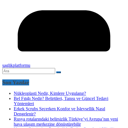
saglikplatformu
Son Yazılar
Nükleoplasti Nedir, Kimlere Uygulanır?
Bel Fıtığı Nedir? Belirtileri, Tanısı ve Güncel Tedavi
Yöntemleri
Erkek Scrubs Seçerken Konfor ve İşlevsellik Nasıl
Dengelenir?
Rusya rotalarındaki belirsizlik Türkiye’yi Avrupa’nın yeni
hava ulaşım merkezine dönüştürebilir