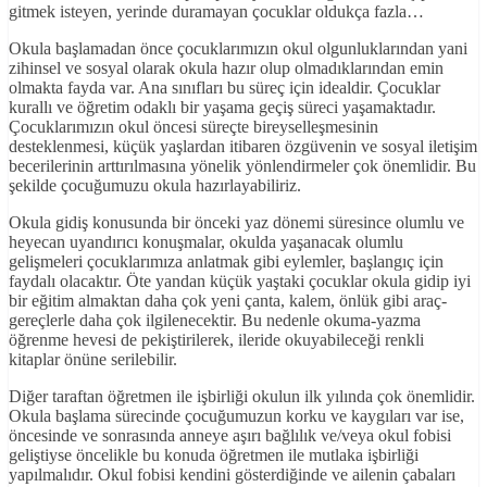
gitmek isteyen, yerinde duramayan çocuklar oldukça fazla…
Okula başlamadan önce çocuklarımızın okul olgunluklarından yani
zihinsel ve sosyal olarak okula hazır olup olmadıklarından emin
olmakta fayda var. Ana sınıfları bu süreç için idealdir. Çocuklar
kurallı ve öğretim odaklı bir yaşama geçiş süreci yaşamaktadır.
Çocuklarımızın okul öncesi süreçte bireyselleşmesinin
desteklenmesi, küçük yaşlardan itibaren özgüvenin ve sosyal iletişim
becerilerinin arttırılmasına yönelik yönlendirmeler çok önemlidir. Bu
şekilde çocuğumuzu okula hazırlayabiliriz.
Okula gidiş konusunda bir önceki yaz dönemi süresince olumlu ve
heyecan uyandırıcı konuşmalar, okulda yaşanacak olumlu
gelişmeleri çocuklarımıza anlatmak gibi eylemler, başlangıç için
faydalı olacaktır. Öte yandan küçük yaştaki çocuklar okula gidip iyi
bir eğitim almaktan daha çok yeni çanta, kalem, önlük gibi araç-
gereçlerle daha çok ilgilenecektir. Bu nedenle okuma-yazma
öğrenme hevesi de pekiştirilerek, ileride okuyabileceği renkli
kitaplar önüne serilebilir.
Diğer taraftan öğretmen ile işbirliği okulun ilk yılında çok önemlidir.
Okula başlama sürecinde çocuğumuzun korku ve kaygıları var ise,
öncesinde ve sonrasında anneye aşırı bağlılık ve/veya okul fobisi
geliştiyse öncelikle bu konuda öğretmen ile mutlaka işbirliği
yapılmalıdır. Okul fobisi kendini gösterdiğinde ve ailenin çabaları