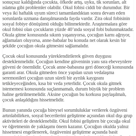
sonuçsuz kaldığında çocukta, öfkede artış, uyku, tik sorunları, alt
ıslatma gibi problemler olabilir. Okul fobisi ciddi bir durumdur. Bir
veya iki haftalık uyum süreci tamamlandıktan sonra devam eden
sorunlarda uzmana danışılmasında fayda vardır. Zira okul fobisinin
sosyal fobiye dönüşümü olduğu bilinmektedir. Araştırmalara göre
okul fobisi olan çocukların yüzde 40’ında sosyal fobi bulunmaktadır.
Okula gitme konusunda sıkıntı yaşanıyorsa, çocuğun karnı ağrıyor,
ağlamaları oluyorsa, anne-babalar bu konuda net olarak kesin bir
şekilde çocuğun okula gitmesini sağlamalıdır.
Çocuk okul konusunda yüreklendirilerek güven duygusu
desteklenmelidir. Çocuğun kendine güveninin yanı sıra ebeveynlere
güveni de önemlidir. Çocuk anne-babasına geri döneceği konusunda
garanti arar. Okula gitmeden önce yapılan uzun vedalaşma
seremonileri çocuğun uzun süreli bir ayrılık kaygısını
tetikleyeceğinden, kısa bir veda yeterlidir. Çocuk okula gitmek
istememesi konusunda suçlanmamalı, durum büyük bir problem
haline getirilmemelidir. Aksine çocuğun bu korkusu paylaşılmalı,
çocuk anlaşıldığını hissetmelidir.
Bunun yanında çocuğa bireysel sorumluluklar verilerek özgüveni
artırılabilirken, sosyal becerilerini geliştirme açısından okul dışı grup
aktiviteleri de desteklenebilir. Okul fobisi geliştiren bir çocuğa okul
ve öğretmenin de yaklaşımı önem kazanır. Çocuğun okulda yalnız
hissetmesi engellenerek, özgüvenini geliştirme açısında basit