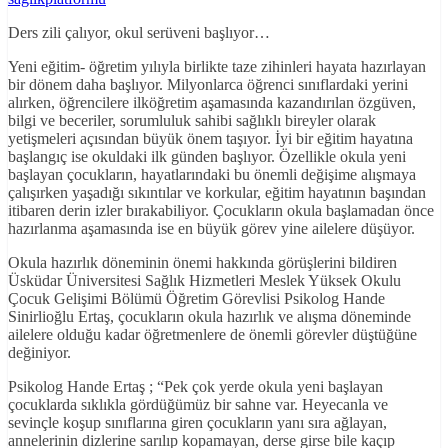
Ders zili çalıyor, okul serüveni başlıyor…
Yeni eğitim- öğretim yılıyla birlikte taze zihinleri hayata hazırlayan
bir dönem daha başlıyor. Milyonlarca öğrenci sınıflardaki yerini
alırken, öğrencilere ilköğretim aşamasında kazandırılan özgüven,
bilgi ve beceriler, sorumluluk sahibi sağlıklı bireyler olarak
yetişmeleri açısından büyük önem taşıyor. İyi bir eğitim hayatına
başlangıç ise okuldaki ilk günden başlıyor. Özellikle okula yeni
başlayan çocukların, hayatlarındaki bu önemli değişime alışmaya
çalışırken yaşadığı sıkıntılar ve korkular, eğitim hayatının başından
itibaren derin izler bırakabiliyor. Çocukların okula başlamadan önce
hazırlanma aşamasında ise en büyük görev yine ailelere düşüyor.
Okula hazırlık döneminin önemi hakkında görüşlerini bildiren
Üsküdar Üniversitesi Sağlık Hizmetleri Meslek Yüksek Okulu
Çocuk Gelişimi Bölümü Öğretim Görevlisi Psikolog Hande
Sinirlioğlu Ertaş, çocukların okula hazırlık ve alışma döneminde
ailelere olduğu kadar öğretmenlere de önemli görevler düştüğüne
değiniyor.
Psikolog Hande Ertaş ; “Pek çok yerde okula yeni başlayan
çocuklarda sıklıkla gördüğümüz bir sahne var. Heyecanla ve
sevinçle koşup sınıflarına giren çocukların yanı sıra ağlayan,
annelerinin dizlerine sarılıp kopamayan, derse girse bile kaçıp