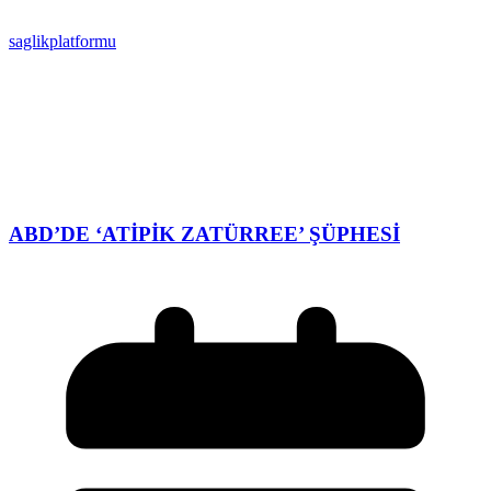
saglikplatformu
ABD’DE ‘ATİPİK ZATÜRREE’ ŞÜPHESİ