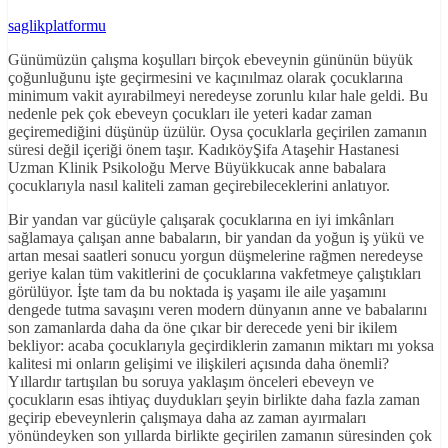
saglikplatformu
Günümüzün çalışma koşulları birçok ebeveynin gününün büyük
çoğunluğunu işte geçirmesini ve kaçınılmaz olarak çocuklarına
minimum vakit ayırabilmeyi neredeyse zorunlu kılar hale geldi. Bu
nedenle pek çok ebeveyn çocukları ile yeteri kadar zaman
geçiremediğini düşünüp üzülür. Oysa çocuklarla geçirilen zamanın
süresi değil içeriği önem taşır. KadıköyŞifa Ataşehir Hastanesi
Uzman Klinik Psikoloğu Merve Büyükkucak anne babalara
çocuklarıyla nasıl kaliteli zaman geçirebileceklerini anlatıyor.
Bir yandan var gücüyle çalışarak çocuklarına en iyi imkânları
sağlamaya çalışan anne babaların, bir yandan da yoğun iş yükü ve
artan mesai saatleri sonucu yorgun düşmelerine rağmen neredeyse
geriye kalan tüm vakitlerini de çocuklarına vakfetmeye çalıştıkları
görülüyor. İşte tam da bu noktada iş yaşamı ile aile yaşamını
dengede tutma savaşını veren modern dünyanın anne ve babalarını
son zamanlarda daha da öne çıkar bir derecede yeni bir ikilem
bekliyor: acaba çocuklarıyla geçirdiklerin zamanın miktarı mı yoksa
kalitesi mi onların gelişimi ve ilişkileri açısında daha önemli?
Yıllardır tartışılan bu soruya yaklaşım önceleri ebeveyn ve
çocukların esas ihtiyaç duydukları şeyin birlikte daha fazla zaman
geçirip ebeveynlerin çalışmaya daha az zaman ayırmaları
yönündeyken son yıllarda birlikte geçirilen zamanın süresinden çok