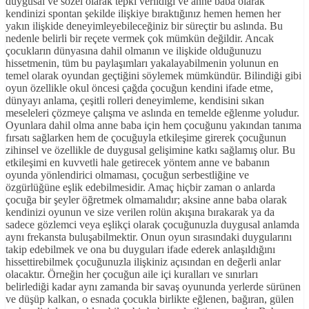
duygusal ve sözel olarak tepki verildiği ve anne baba olarak
kendinizi spontan şekilde ilişkiye bıraktığınız hemen hemen her
yakın ilişkide deneyimleyebileceğiniz bir süreçtir bu aslında. Bu
nedenle belirli bir reçete vermek çok mümkün değildir. Ancak
çocukların dünyasına dahil olmanın ve ilişkide olduğunuzu
hissetmenin, tüm bu paylaşımları yakalayabilmenin yolunun en
temel olarak oyundan geçtiğini söylemek mümkündür. Bilindiği gibi
oyun özellikle okul öncesi çağda çocuğun kendini ifade etme,
dünyayı anlama, çeşitli rolleri deneyimleme, kendisini sıkan
meseleleri çözmeye çalışma ve aslında en temelde eğlenme yoludur.
Oyunlara dahil olma anne baba için hem çocuğunu yakından tanıma
fırsatı sağlarken hem de çocuğuyla etkileşime girerek çocuğunun
zihinsel ve özellikle de duygusal gelişimine katkı sağlamış olur. Bu
etkileşimi en kuvvetli hale getirecek yöntem anne ve babanın
oyunda yönlendirici olmaması, çocuğun serbestliğine ve
özgürlüğüne eşlik edebilmesidir. Amaç hiçbir zaman o anlarda
çocuğa bir şeyler öğretmek olmamalıdır; aksine anne baba olarak
kendinizi oyunun ve size verilen rolün akışına bırakarak ya da
sadece gözlemci veya eşlikçi olarak çocuğunuzla duygusal anlamda
aynı frekansta buluşabilmektir. Onun oyun sırasındaki duygularını
takip edebilmek ve ona bu duyguları ifade ederek anlaşıldığını
hissettirebilmek çocuğunuzla ilişkiniz açısından en değerli anlar
olacaktır. Örneğin her çocuğun aile içi kuralları ve sınırları
belirlediği kadar aynı zamanda bir savaş oyununda yerlerde sürünen
ve düşüp kalkan, o esnada çocukla birlikte eğlenen, bağıran, gülen