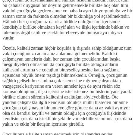
bu çabalar duygusal bir doyum getirmemekle birlikte boş olan tüm
vaktini çocuğuyla geçiren anne ve babada aşırı bir yorgunluğa ve bir
zaman sonra da farkında olmadan bir bıkkınlığa yol açabilmektedir.
Hâlbuki her çocuğun az da olsa birlikte olduğu süre içerisinde
kendisiyle birlikte olmaktan keyif alan ve ilişki içerisinde bıkkın ve
tükenmiş değil canlı ve istekli bir ebeveynle buluşmaya ihtiyacı
vardır.
Özetle, kaliteli zaman hiçbir koşulda iş dışında sahip olduğunuz tüm
vakti çocuğunuza adamanız anlamına gelmemelidir. Kaldı ki
çalışmayan annelerin dahi her zaman için çocuklarından başka
meşguliyetleri olmasının da çocuğuyla birlikte olduğu anların
kalitesini arttırma ve çocuğun bireyselleşmesine katkı sağlama
açısından büyük önem taşıdığı bilinmektedir. Örneğin, çocuğunun
sağlıklı gelişebilmesi adına çok istemesine rağmen çalışmaktan
vazgeçerek kariyerine ara veren anneler için de aynı riskin söz
konusu olduğunu, ilişki içerisine ister istemez bu hislerin yansıyarak
birlikte olunan sürenin kalitesini azalttığını söyleyebiliriz. Öte
yandan çalışmakla ilgili kendisini oldukça mutlu hisseden bir anne
çocuğuna çalışmayan bir anneye göre görece daha az vakit ayırıyor
olsa da kendisi keyifli ve tatmin olduğu için çocuğuyla ilişkisinde
kendisini çok daha istekli bir şekilde var edebilir ve onunla çok daha
yakın ve etkin bir iletişim içerisine girebilir.
Çocuğunuzla kalite zaman geçirmek için olağandışı şeyler