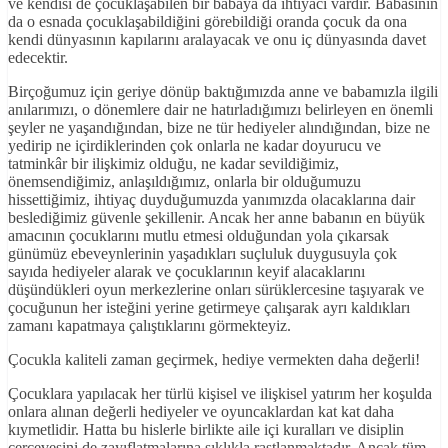
ve kendisi de çocuklaşabilen bir babaya da ihtiyacı vardır. Babasının
da o esnada çocuklaşabildiğini görebildiği oranda çocuk da ona
kendi dünyasının kapılarını aralayacak ve onu iç dünyasında davet
edecektir.
Birçoğumuz için geriye dönüp baktığımızda anne ve babamızla ilgili
anılarımızı, o dönemlere dair ne hatırladığımızı belirleyen en önemli
şeyler ne yaşandığından, bize ne tür hediyeler alındığından, bize ne
yedirip ne içirdiklerinden çok onlarla ne kadar doyurucu ve
tatminkâr bir ilişkimiz olduğu, ne kadar sevildiğimiz,
önemsendiğimiz, anlaşıldığımız, onlarla bir olduğumuzu
hissettiğimiz, ihtiyaç duyduğumuzda yanımızda olacaklarına dair
beslediğimiz güvenle şekillenir. Ancak her anne babanın en büyük
amacının çocuklarını mutlu etmesi olduğundan yola çıkarsak
günümüz ebeveynlerinin yaşadıkları suçluluk duygusuyla çok
sayıda hediyeler alarak ve çocuklarının keyif alacaklarını
düşündükleri oyun merkezlerine onları sürüklercesine taşıyarak ve
çocuğunun her isteğini yerine getirmeye çalışarak ayrı kaldıkları
zamanı kapatmaya çalıştıklarını görmekteyiz.
Çocukla kaliteli zaman geçirmek, hediye vermekten daha değerli!
Çocuklara yapılacak her türlü kişisel ve ilişkisel yatırım her koşulda
onlara alınan değerli hediyeler ve oyuncaklardan kat kat daha
kıymetlidir. Hatta bu hislerle birlikte aile içi kuralları ve disiplin
çerçevesini de zayıflatmalarına sıklıkla rastlanmaktadır. Ancak tüm