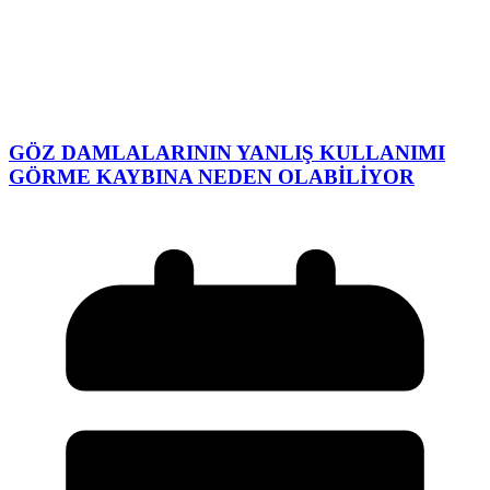
GÖZ DAMLALARININ YANLIŞ KULLANIMI
GÖRME KAYBINA NEDEN OLABİLİYOR