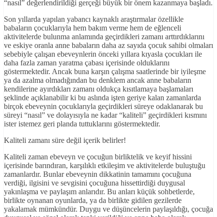
“nasıl” değerlendirildiği gerçeği büyük bir önem kazanmaya başladı.
Son yıllarda yapılan yabancı kaynaklı araştırmalar özellikle
babaların çocuklarıyla hem bakım verme hem de eğlenceli
aktivitelerde bulunma anlamında geçirdikleri zamanı arttırdıklarını
ve eskiye oranla anne babaların daha az sayıda çocuk sahibi olmaları
sebebiyle çalışan ebeveynlerin önceki yıllara kıyasla çocukları ile
daha fazla zaman yaratma çabası içerisinde olduklarını
göstermektedir. Ancak buna karşın çalışma saatlerinde bir iyileşme
ya da azalma olmadığından bu denklem ancak anne babaların
kendilerine ayırdıkları zamanı oldukça kısıtlamaya başlamaları
şeklinde açıklanabilir ki bu aslında işten geriye kalan zamanlarda
birçok ebeveynin çocuklarıyla geçirdikleri süreye odaklanarak bu
süreyi “nasıl” ve dolayısıyla ne kadar “kaliteli” geçirdikleri kısmını
ister istemez geri planda tuttuklarını göstermektedir.
Kaliteli zamanı süre değil içerik belirler!
Kaliteli zaman ebeveyn ve çocuğun birliktelik ve keyif hissini
içerisinde barındıran, karşılıklı etkileşim ve aktivitelerde buluştuğu
zamanlardır. Bunlar ebeveynin dikkatinin tamamını çocuğuna
verdiği, ilgisini ve sevgisini çocuğuna hissettirdiği duygusal
yakınlaşma ve paylaşım anlarıdır. Bu anları küçük sohbetlerde,
birlikte oynanan oyunlarda, ya da birlikte gidilen gezilerde
yakalamak mümkündür. Duygu ve düşüncelerin paylaşıldığı, çocuğa