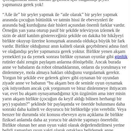
yapmanıza gerek yok!
“Aile ile” bir şeyler yapmak ile “aile olarak” bir şeyler yapmak
arasında çocuğun bütünlük ve tatmin hissi ile ebeveynleri ile
arasında bağ kurduğuna dair hisleri açısından önemli farklar vardır.
Örneğin yan yana oturup pasif bir şekilde televizyon izlemek ile
sizin de aktif katılım göstereceğiniz şekilde on dakika bir hikâyeyi
birlikte okuyup üzerine konuşmak arasında oldukça büyük bir fark
vardır. Birlikte olduğunuz anın kaliteli olarak geçebilmesi adına özel
ve olağandışı şeyler yapmanıza gerek yoktur. Birlikte yenen akşam
yemekleri ya da yemek sonrası birlikte oynanan oyunlar gibi
günlük
rutinler dahi zengin paylaşım anlarına dönüşebilir. Ancak burada
anne ve babaların da robot olmadıklarının, onların da yorulmaya ve
dinlenmeye, mola almaya hakları olduğunu vurgulamak gerekir.
Yorgun bir şekilde eve gelerek görev gibi oynanan bir oyundan
ziyade anne ve babanın “bu akşam ben de seninle oyun oynamak
çok istiyordum ancak çok yorgunum ve biraz dinlenmeye ihtiyacım
var, evet bu akşam oynayamadığımız için üzgünüm ama ister misin
yarın akşam birlikte (çocuğun da keyif aldığı bilinen herhangi bir
şey) yapalım?” şeklinde bir paylaşımda ve öneride bulunması daha
sonraki daha kaliteli ve doyurucu bir birlikteliğe yön verebilir. Veya
benzer bir durumda söz konusu ebeveyn aynı açıklama ile birlikte
fiziksel anlamda daha az yorucu bir aktivite yapmayı önerebilir.
Birlikte olunan her anın oyun vakti olarak değerlendirilmesi yerine
belirli zamanları oyun vakti olarak ortaklaşa belirlemek anne