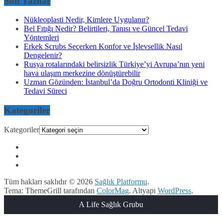
Son Yazılar
Nükleoplasti Nedir, Kimlere Uygulanır?
Bel Fıtığı Nedir? Belirtileri, Tanısı ve Güncel Tedavi
Yöntemleri
Erkek Scrubs Seçerken Konfor ve İşlevsellik Nasıl
Dengelenir?
Rusya rotalarındaki belirsizlik Türkiye’yi Avrupa’nın yeni
hava ulaşım merkezine dönüştürebilir
Uzman Gözünden: İstanbul’da Doğru Ortodonti Kliniği ve
Tedavi Süreci
Kategoriler
Kategoriler
Tüm hakları saklıdır © 2026
Sağlık Platformu
.
Tema: ThemeGrill tarafından
ColorMag
. Altyapı
WordPress
.
A Life Sağlık Grubu