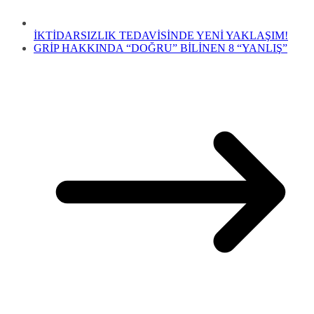
İKTİDARSIZLIK TEDAVİSİNDE YENİ YAKLAŞIM!
GRİP HAKKINDA “DOĞRU” BİLİNEN 8 “YANLIŞ”