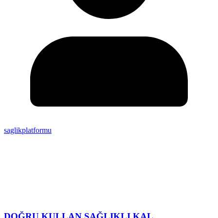
saglikplatformu
DOĞRU KULLAN SAĞLIKLI KAL