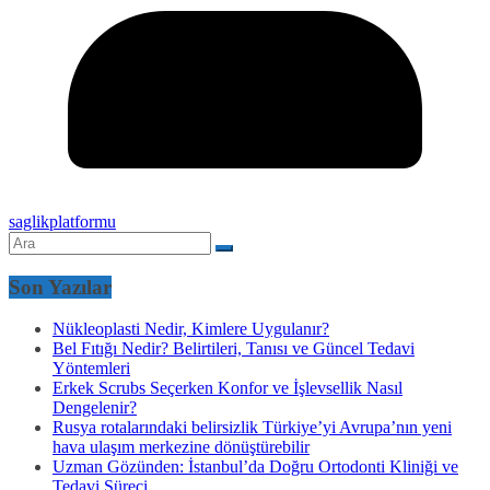
saglikplatformu
Son Yazılar
Nükleoplasti Nedir, Kimlere Uygulanır?
Bel Fıtığı Nedir? Belirtileri, Tanısı ve Güncel Tedavi
Yöntemleri
Erkek Scrubs Seçerken Konfor ve İşlevsellik Nasıl
Dengelenir?
Rusya rotalarındaki belirsizlik Türkiye’yi Avrupa’nın yeni
hava ulaşım merkezine dönüştürebilir
Uzman Gözünden: İstanbul’da Doğru Ortodonti Kliniği ve
Tedavi Süreci