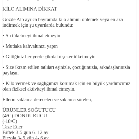
KİLO ALIMINA DİKKAT
Gözde Alp ayrıca bayramda kilo alımını önlemek veya en aza
indirmek için şu uyarılarda bulundu;
• Su tüketmeyi ihmal etmeyin
• Mutlaka kahvaltınızı yapın
• Gittiğiniz her yerde çikolata/ şeker tüketmeyin
• Size ikram edilen tatlıları eşinizle, çocuğunuzla, arkadaşlarınızla
paylaşın
• Kilo vermek ve sağlığımızı korumak için en büyük yardımcımız
olan fiziksel aktiviteyi ihmal etmeyin.
Etlerin saklama dereceleri ve saklama süreleri;
ÜRÜNLER SOĞUTUCU
(4ᵒC) DONDURUCU
(-18ᵒC)
Taze Etler
Biftek 3-5 gün 6- 12 ay
Pirzola 3- 5 gün 4- 6 ay