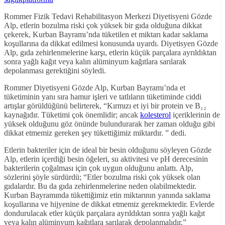
Rommer Fizik Tedavi Rehabilitasyon Merkezi Diyetisyeni Gözde
Alp, etlerin bozulma riski çok yüksek bir gıda olduğuna dikkat
çekerek, Kurban Bayramı’nda tüketilen et miktarı kadar saklama
koşullarına da dikkat edilmesi konusunda uyardı. Diyetisyen Gözde
Alp, gıda zehirlenmelerine karşı, etlerin küçük parçalara ayrıldıktan
sonra yağlı kağıt veya kalın alüminyum kağıtlara sarılarak
depolanması gerektiğini söyledi.
Rommer Diyetisyeni Gözde Alp, Kurban Bayramı’nda et
tüketiminin yanı sıra hamur işleri ve tatlıların tüketiminde ciddi
artışlar görüldüğünü belirterek, “Kırmızı et iyi bir protein ve B₁₂
kaynağıdır. Tüketimi çok önemlidir; ancak
kolesterol
içeriklerinin de
yüksek olduğunu göz önünde bulundurarak her zaman olduğu gibi
dikkat etmemiz gereken şey tükettiğimiz miktardır. ” dedi.
Etlerin bakteriler için de ideal bir besin olduğunu söyleyen Gözde
Alp, etlerin içerdiği besin öğeleri, su aktivitesi ve pH derecesinin
bakterilerin çoğalması için çok uygun olduğunu anlattı. Alp,
sözlerini şöyle sürdürdü; “Etler bozulma riski çok yüksek olan
gıdalardır. Bu da gıda zehirlenmelerine neden olabilmektedir.
Kurban Bayramında tükettiğimiz etin miktarının yanında saklama
koşullarına ve hijyenine de dikkat etmemiz gerekmektedir. Evlerde
dondurulacak etler küçük parçalara ayrıldıktan sonra yağlı kağıt
veya kalın alüminyum kağıtlara sarılarak depolanmalıdır.”