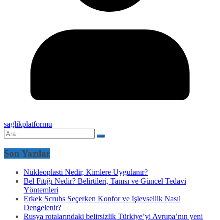
saglikplatformu
Son Yazılar
Nükleoplasti Nedir, Kimlere Uygulanır?
Bel Fıtığı Nedir? Belirtileri, Tanısı ve Güncel Tedavi
Yöntemleri
Erkek Scrubs Seçerken Konfor ve İşlevsellik Nasıl
Dengelenir?
Rusya rotalarındaki belirsizlik Türkiye’yi Avrupa’nın yeni