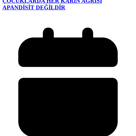
ÇOCUKLARDA HER KARIN AĞRISI
APANDİSİT DEĞİLDİR