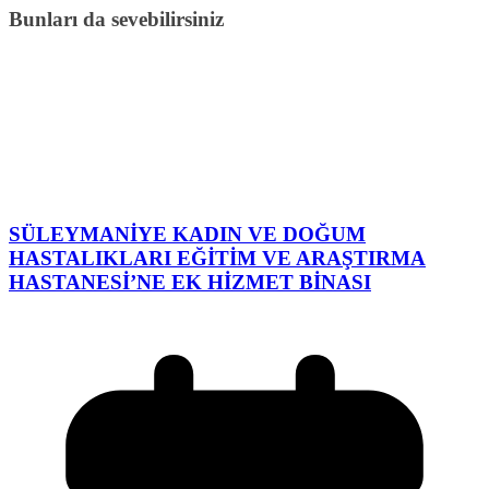
Bunları da sevebilirsiniz
SÜLEYMANİYE KADIN VE DOĞUM
HASTALIKLARI EĞİTİM VE ARAŞTIRMA
HASTANESİ’NE EK HİZMET BİNASI