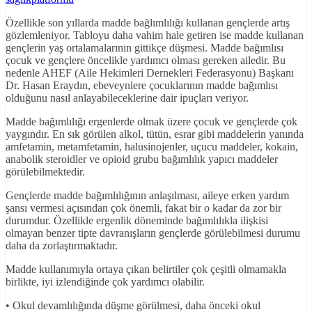
Özellikle son yıllarda madde bağlımlılığı kullanan gençlerde artış
gözlemleniyor. Tabloyu daha vahim hale getiren ise madde kullanan
gençlerin yaş ortalamalarının gittikçe düşmesi. Madde bağımlısı
çocuk ve gençlere öncelikle yardımcı olması gereken ailedir. Bu
nedenle AHEF (Aile Hekimleri Dernekleri Federasyonu) Başkanı
Dr. Hasan Eraydın, ebeveynlere çocuklarının madde bağımlısı
olduğunu nasıl anlayabileceklerine dair ipuçları veriyor.
Madde bağımlılığı ergenlerde olmak üzere çocuk ve gençlerde çok
yaygındır. En sık görülen alkol, tütün, esrar gibi maddelerin yanında
amfetamin, metamfetamin, halusinojenler, uçucu maddeler, kokain,
anabolik steroidler ve opioid grubu bağımlılık yapıcı maddeler
görülebilmektedir.
Gençlerde madde bağımlılığının anlaşılması, aileye erken yardım
şansı vermesi açısından çok önemli, fakat bir o kadar da zor bir
durumdur. Özellikle ergenlik döneminde bağımlılıkla ilişkisi
olmayan benzer tipte davranışların gençlerde görülebilmesi durumu
daha da zorlaştırmaktadır.
Madde kullanımıyla ortaya çıkan belirtiler çok çeşitli olmamakla
birlikte, iyi izlendiğinde çok yardımcı olabilir.
• Okul devamlılığında düşme görülmesi, daha önceki okul