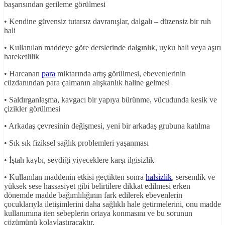
başarısından gerileme görülmesi
• Kendine güvensiz tutarsız davranışlar, dalgalı – düzensiz bir ruh
hali
• Kullanılan maddeye göre derslerinde dalgınlık, uyku hali veya aşırı
hareketlilik
• Harcanan
para
miktarında artış görülmesi, ebevenlerinin
cüzdanından para çalmanın alışkanlık haline gelmesi
• Saldırganlaşma, kavgacı bir yapıya bürünme, vücudunda kesik ve
çizikler görülmesi
• Arkadaş çevresinin değişmesi, yeni bir arkadaş grubuna katılma
• Sık sık fiziksel sağlık problemleri yaşanması
• İştah kaybı, sevdiği yiyeceklere karşı ilgisizlik
• Kullanılan maddenin etkisi geçtikten sonra
halsizlik
, sersemlik ve
yüksek sese hassasiyet gibi belirtilere dikkat edilmesi erken
dönemde madde bağımlılığının fark edilerek ebevenlerin
çocuklarıyla iletişimlerini daha sağlıklı hale getirmelerini, onu madde
kullanımına iten sebeplerin ortaya konmasını ve bu sorunun
çözümünü kolaylaştıracaktır.