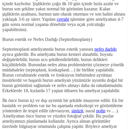
içinde kaybolur. Şişliklerin çoğu ilk 10 gün içinde hızla azalır ve
burun son şekline yakın normal bir görünüm kazanır. Kalan
şişliklerin azalması, burnun tam olarak oturması ve son halini alması
yaklaşık 3-6 ay sürer. Yapılan
cerrahi
işlemine göre ameliyattan 4-7
gün sonra normal yaşama dönebilir veya uçak yolculuğu
yapabilirsiniz.
Burun estetik ve Nefes Darlığı (Septorhinoplasty)
Septorinoplasti ameliyatında burun estetik yanısıra
nefes darlığı
ayrıca giderilir. Bu ameliyatta burun kemeri alınabilir, boyutu
değiştirilebilir, burun ucu şekillendirilebilir, burun delikleri
küçültülebilir. Burundan nefes alma problemlerini çözmeye yönelik
müdahaleler (septoplasti, konkaplasti…) ile birlikte yapılabilir.
Burun cerrahisinde estetik ve fonksiyon birbirinden ayrılmaz
ünsürlerdir ve başarılı burun ameliyatı yüzünüzle uyumlu doğal bir
burun görüntüsü sağlamalı ve nefes almayı daha da rahatlatmalıdır.
Erkeklerde 18, kızlarda 17 yaştan itibaren bu ameliyat yapılabilir.
İlk önce burun içi ve dışı ayrıntılı bir şekilde muayene edilir. Ek bir
hastalık ve problem var ise bu aşamada endozkopi ve görüntüleme
yöntemleri ile tespit edilir (deviasyon,
sinüzit
, nazal
polip
vs …).
Ameliyattan önce burun ve yüzden fotoğraf çekilir. Bu pozlar
ameliyatınızı planlamada kullanılır. Ayrıca alınan görüntüler
üzerinde bilgisayar ortamında çalışma yapılır. Böylece ameliyat