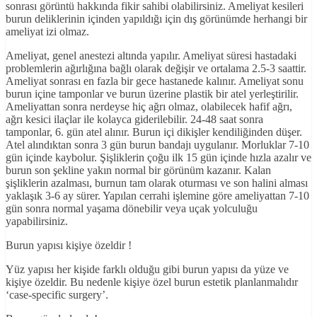
sonrası görüntü hakkında fikir sahibi olabilirsiniz. Ameliyat kesileri
burun deliklerinin içinden yapıldığı için dış görünümde herhangi bir
ameliyat izi olmaz.
Ameliyat, genel anestezi altında yapılır. Ameliyat süresi hastadaki
problemlerin ağırlığına bağlı olarak değişir ve ortalama 2.5-3 saattir.
Ameliyat sonrası en fazla bir gece hastanede kalınır. Ameliyat sonu
burun içine tamponlar ve burun üzerine plastik bir atel yerleştirilir.
Ameliyattan sonra nerdeyse hiç ağrı olmaz, olabilecek hafif ağrı,
ağrı kesici ilaçlar ile kolayca giderilebilir. 24-48 saat sonra
tamponlar, 6. gün atel alınır. Burun içi dikişler kendiliğinden düşer.
Atel alındıktan sonra 3 gün burun bandajı uygulanır. Morluklar 7-10
gün içinde kaybolur. Şişliklerin çoğu ilk 15 gün içinde hızla azalır ve
burun son şekline yakın normal bir görünüm kazanır. Kalan
şişliklerin azalması, burnun tam olarak oturması ve son halini alması
yaklaşık 3-6 ay sürer. Yapılan cerrahi işlemine göre ameliyattan 7-10
gün sonra normal yaşama dönebilir veya uçak yolculuğu
yapabilirsiniz.
Burun yapısı kişiye özeldir !
Yüz yapısı her kişide farklı olduğu gibi burun yapısı da yüze ve
kişiye özeldir. Bu nedenle kişiye özel burun estetik planlanmalıdır
‘case-specific surgery’.