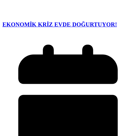
EKONOMİK KRİZ EVDE DOĞURTUYOR!