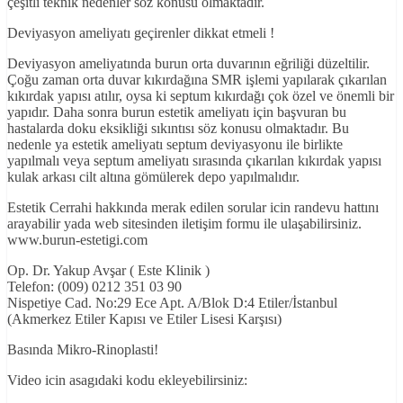
çeşitli teknik nedenler söz konusu olmaktadır.
Deviyasyon ameliyatı geçirenler dikkat etmeli !
Deviyasyon ameliyatında burun orta duvarının eğriliği düzeltilir.
Çoğu zaman orta duvar kıkırdağına SMR işlemi yapılarak çıkarılan
kıkırdak yapısı atılır, oysa ki septum kıkırdağı çok özel ve önemli bir
yapıdır. Daha sonra burun estetik ameliyatı için başvuran bu
hastalarda doku eksikliği sıkıntısı söz konusu olmaktadır. Bu
nedenle ya estetik ameliyatı septum deviyasyonu ile birlikte
yapılmalı veya septum ameliyatı sırasında çıkarılan kıkırdak yapısı
kulak arkası cilt altına gömülerek depo yapılmalıdır.
Estetik Cerrahi hakkında merak edilen sorular icin randevu hattını
arayabilir yada web sitesinden iletişim formu ile ulaşabilirsiniz.
www.burun-estetigi.com
Op. Dr. Yakup Avşar ( Este Klinik )
Telefon: (009) 0212 351 03 90
Nispetiye Cad. No:29 Ece Apt. A/Blok D:4 Etiler/İstanbul
(Akmerkez Etiler Kapısı ve Etiler Lisesi Karşısı)
Basında Mikro-Rinoplasti!
Video icin asagıdaki kodu ekleyebilirsiniz: