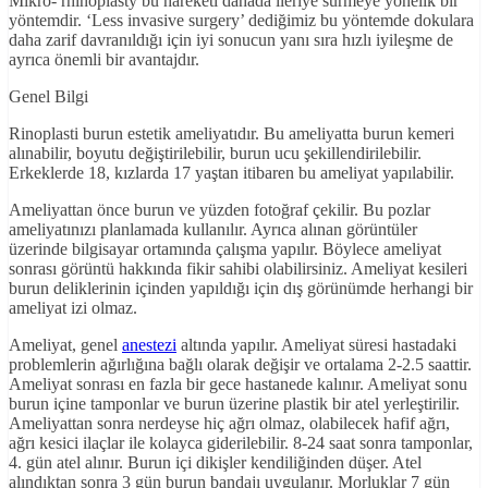
Mikro- rhinoplasty bu hareketi dahada ileriye sürmeye yönelik bir
yöntemdir. ‘Less invasive surgery’ dediğimiz bu yöntemde dokulara
daha zarif davranıldığı için iyi sonucun yanı sıra hızlı iyileşme de
ayrıca önemli bir avantajdır.
Genel Bilgi
Rinoplasti burun estetik ameliyatıdır. Bu ameliyatta burun kemeri
alınabilir, boyutu değiştirilebilir, burun ucu şekillendirilebilir.
Erkeklerde 18, kızlarda 17 yaştan itibaren bu ameliyat yapılabilir.
Ameliyattan önce burun ve yüzden fotoğraf çekilir. Bu pozlar
ameliyatınızı planlamada kullanılır. Ayrıca alınan görüntüler
üzerinde bilgisayar ortamında çalışma yapılır. Böylece ameliyat
sonrası görüntü hakkında fikir sahibi olabilirsiniz. Ameliyat kesileri
burun deliklerinin içinden yapıldığı için dış görünümde herhangi bir
ameliyat izi olmaz.
Ameliyat, genel
anestezi
altında yapılır. Ameliyat süresi hastadaki
problemlerin ağırlığına bağlı olarak değişir ve ortalama 2-2.5 saattir.
Ameliyat sonrası en fazla bir gece hastanede kalınır. Ameliyat sonu
burun içine tamponlar ve burun üzerine plastik bir atel yerleştirilir.
Ameliyattan sonra nerdeyse hiç ağrı olmaz, olabilecek hafif ağrı,
ağrı kesici ilaçlar ile kolayca giderilebilir. 8-24 saat sonra tamponlar,
4. gün atel alınır. Burun içi dikişler kendiliğinden düşer. Atel
alındıktan sonra 3 gün burun bandajı uygulanır. Morluklar 7 gün