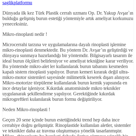
saglikplatformu
Dünyada ilk kez Türk Plastik cerrah uzmanı Op. Dr. Yakup Avşar`ın
bulduğu gelişmiş burun estetiği yöntemiyle artık ameliyat korkunuzu
yeneceksiniz.
Mikro-rinoplasti nedir !
Microcerrahi tarzına ve uygulamalarına dayalı rinoplasti işlemine
mikro-rinoplasti denmektedir. Bu yöntem Dr. Avşar’ın geliştirdiği ve
dünyaya sunmaya hazırlandığı bir yöntemdir. Bilgisayarlı tasarım ile
ideal burun ölçüleri belirleniyor ve ameliyat tekniğine karar veriliyor.
Bu yöntemde mikro-alet ler kullanılarak burun tabanını kesmeden
kapalı sistem rinoplasti yapılıyor. Burun kemeri kırarak değil ultra-
mikro-motor sistemleri sayesinde milimetrik keserek dışarı alınıyor.
Mikro-motorize törpüleme kullanılarak burun kemik yapısında en
ince detaylar işleniyor. Kıkırdak anatomisinde mikro teknikler
uygulanarak şekillendirme yapılıyor. Gerektiğinde kıkırdak
mikrogreftleri kulanılarak burun formu değiştiriliyor.
Neden Mikro-rinoplasti !
Geçen 20 sene içinde burun estetiğindeki trend hep daha ince
cerrahiye doğru gelişmiştir. Rinoplastide kullanılan aletler, sistemler
ve teknikler daha az travma oluşturmaya yönelik tasarlanmıştır.