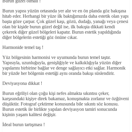
Burun güzel olmalı !
Burun yapısı yüzün ortasında yer alır ve en ön planda göz bakışına
hitab eder. Herhangi bir yüze ilk baktığımızda daha estetik olan yapı
başta göze çarpar. Çok güzel kaşı, gözü, dudağı, yanağı veya çenesi
olan bir kişide burun güzel değil ise, ilk bakışta dikkati kendi
çekerek diğer güzel bölgeleri kapatır. Burun estetik yapıldığında
diğer bölgelerin estetiği göz önüne cıkar.
Harmonide temel taş !
Yüz bölgesinin harmonisi ve uyumunda burun temel taştır.
Yapısıyla, uzunluğuyla, genişliğiyle ve kalkıklığıyla yüzün diğer
yapılarını birbirine bağlar ve denge sağlayıcı etki sağlar. Harmonik
bir yüzde her bölgenin estetiği aynı oranda bakışı süslendirir.
Deviyasyona dikkat !
Burun eğriliyi olan çoğu kişi nefes almakta sıkıntısı çeker,
karşısındaki kişiye direk bakamaz, konuşmakta zorlanır ve özğüveni
düşüktür. Fotograf çektirme konusunda bile sıkıntı söz konusu.
Burun estetik ile birlikte yapılan deviyasyon tamiri sonucunda
kişinin yaşam kalitesi değişir.
İdeal burun tartışması !