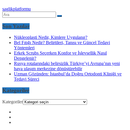
saglikplatformu
Son Yazılar
Nükleoplasti Nedir, Kimlere Uygulanır?
Bel Fıtığı Nedir? Belirtileri, Tanısı ve Güncel Tedavi
Yöntemleri
Erkek Scrubs Seçerken Konfor ve İşlevsellik Nasıl
Dengelenir?
Rusya rotalarındaki belirsizlik Türkiye’yi Avrupa’nın yeni
hava ulaşım merkezine dönüştürebilir
Uzman Gözünden: İstanbul’da Doğru Ortodonti Kliniği ve
Tedavi Süreci
Kategoriler
Kategoriler