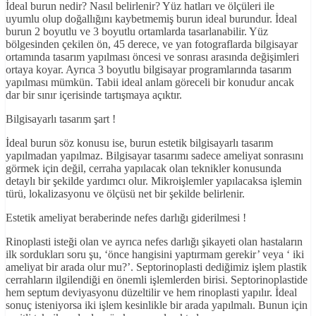
İdeal burun nedir? Nasıl belirlenir? Yüz hatları ve ölçüleri ile
uyumlu olup doğallığını kaybetmemiş burun ideal burundur. İdeal
burun 2 boyutlu ve 3 boyutlu ortamlarda tasarlanabilir. Yüz
bölgesinden çekilen ön, 45 derece, ve yan fotograflarda bilgisayar
ortamında tasarım yapılması öncesi ve sonrası arasında değişimleri
ortaya koyar. Ayrıca 3 boyutlu bilgisayar programlarında tasarım
yapılması mümkün. Tabii ideal anlam göreceli bir konudur ancak
dar bir sınır içerisinde tartışmaya açıktır.
Bilgisayarlı tasarım şart !
İdeal burun söz konusu ise, burun estetik bilgisayarlı tasarım
yapılmadan yapılmaz. Bilgisayar tasarımı sadece ameliyat sonrasını
görmek için değil, cerraha yapılacak olan teknikler konusunda
detaylı bir şekilde yardımcı olur. Mikroişlemler yapılacaksa işlemin
türü, lokalizasyonu ve ölçüsü net bir şekilde belirlenir.
Estetik ameliyat beraberinde nefes darlığı giderilmesi !
Rinoplasti isteği olan ve ayrıca nefes darlığı şikayeti olan hastaların
ilk sordukları soru şu, ‘önce hangisini yaptırmam gerekir’ veya ‘ iki
ameliyat bir arada olur mu?’. Septorinoplasti dediğimiz işlem plastik
cerrahların ilgilendiği en önemli işlemlerden birisi. Septorinoplastide
hem septum deviyasyonu düzeltilir ve hem rinoplasti yapılır. İdeal
sonuç isteniyorsa iki işlem kesinlikle bir arada yapılmalı. Bunun için