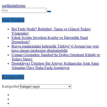
saglikplatformu
Son Yazılar
Bel Fıtığı Nedir? Belirtileri, Tanısı ve Güncel Tedavi
Yöntemleri
Erkek Scrubs Seçerken Konfor ve İşlevsellik Nasıl
Dengelenir?
Rusya rotalarındaki belirsizlik Türkiye’yi Avrupa’nın yeni
hava ulaşım merkezine dönüştürebilir
Uzman Gözünden: İstanbul’da Doğru Ortodonti Kliniği ve
Tedavi Süreci
Destekleyici Ürünlere İlgi Artıyor: Kullanıcılar Artık Satın
Almadan Önce Daha Fazla Araştırıyor
Kategoriler
Kategoriler