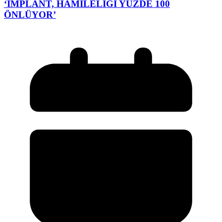
‘İMPLANT, HAMİLELİĞİ YÜZDE 100
ÖNLÜYOR’