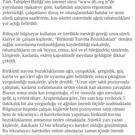
Türk Tabipleri Birliği’nin internet sitesi “www.ttb.org.tr”de
yayınlanan makaleye göre, kullanılan araçların ergonomik
yetersizliği, çalışanların duruş ve oturuşlarındaki hatalar ve uzun
süreli çalışma saatlerinin, kas-iskelet sisteminde ağrılı rahatsızlıklara
yol açtığı belirtildi.
Bilinçsiz bilgisayar kullanan ve özellikle mesleği gereği uzun süreli
klavye ile çalışan kişilerde, “Birikimli Travma Bozuklukları” denilen
sağlık sorunlarına rastlanıldığının kaydedildiği makalede,
rahatsızlıkların en sık boyun, omuz, kol ve el bileğindeki sinirlerde,
kirişlerde, kaslarda, eklem kapsülünde meydana geldiğine dikkat
çekildi.
Birikimli travma bozukluklarının ağrı, uyuşukluk, gerginlik, güç
kaybı ve geceleri ağrı ile uyanma gibi belirtilerle ortaya çıktığının
vurgulandığı makalede, şöyle denildi: “Uzun süre sabit pozisyonda
çalışmak, kasların zorlanmasına neden olarak kan akımını yavaşlatır.
Bunun sonucunda kas yorgunluğu, el ve omuzda ağrı meydana
gelir, iş verimi düşer. Araştırmalara göre, her saat başı verilecek 5
dakikalık bir ara yorgunluğu ve ağrıları önemli ölçüde azaltmaktadır.
Bilgisayar başında çalışan kişilerde hem pozisyonun sabit olması
hem de tekrarlayıcı el hareketlerinin yapılması birikimli travma
bozukluklarının artmasına neden olmaktadır. Sürekli yazı yazan
kişilerde, dakikada 12 bin tekrarlayıcı hareket olduğu görülmüştür.
Bu tekrarlayıcı hareketler önlem alınmazsa zaman içinde önemli