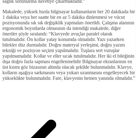
sağlık sorunlarına davetiye çıkarmaktadır.”
Makalede, yüksek hızda bilgisayar kullananların her 20 dakikada bir
1 dakika veya her saatte bir en az 5 dakika dinlenmesi ve vücut
pozisyonunda sık sık değişiklik yapmaları önerildi. Çalışma alanının
ergonomik boyutlarda olmasının da istendiği makalede, diğer
öneriler şöyle sıralandı: “Klavyede avuçlar paralel olarak
tutulmalıdır. Ön kollar yatay konumda olmalıdır. Yazı yazarken
bilekler düz durmalıdır. Doğru materyal yerleşimi, doğru yazım
tekniği ve pozisyon seçimi yapılmalıdır. Tuşlara sert vuruşlar
yapılmamalıdır. Kollar ve eller sıcak tutulmalıdır. Her iki el bileğinin
dışa doğru fazla sapması engellenmelidir Bilgisayar ekranlarının en
üst kısmı göz hizasının altında olacak şekilde bulunmalıdır. Klavye,
kolların aşağıya sarkmasını veya yukarı uzanmasını engelleyecek bir
yükseklikte bulunmalıdır. Fare, klavyenin hemen yanında olmalıdır.”