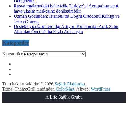
Dengelenir?
Rusya rotalarındaki belirsizlik Türkiye’yi Avrupa’nın yeni
hava ulaşım merkezine dönüştürebilir
Uzman Gözünden: İstanbul’da Doğru Ortodonti Kliniği ve
Tedavi Süreci
Destekleyici Ürünlere İlgi Artıyor: Kullanıcılar Artık Satın
Almadan Önce Daha Fazla Araştırıyor
Kategoriler
Kategoriler
Tüm hakları saklıdır © 2026
Sağlık Platformu
.
Tema: ThemeGrill tarafından
ColorMag
. Altyapı
WordPress
.
A Life Sağlık Grubu