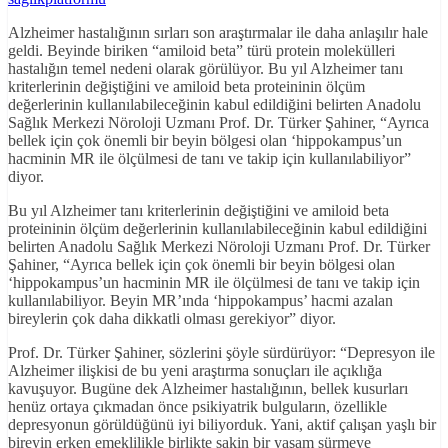
Alzheimer hastalığının sırları son araştırmalar ile daha anlaşılır hale
geldi. Beyinde biriken “amiloid beta” türü protein molekülleri
hastalığın temel nedeni olarak görülüyor. Bu yıl Alzheimer tanı
kriterlerinin değiştiğini ve amiloid beta proteininin ölçüm
değerlerinin kullanılabileceğinin kabul edildiğini belirten Anadolu
Sağlık Merkezi Nöroloji Uzmanı Prof. Dr. Türker Şahiner, “Ayrıca
bellek için çok önemli bir beyin bölgesi olan ‘hippokampus’un
hacminin MR ile ölçülmesi de tanı ve takip için kullanılabiliyor”
diyor.
Bu yıl Alzheimer tanı kriterlerinin değiştiğini ve amiloid beta
proteininin ölçüm değerlerinin kullanılabileceğinin kabul edildiğini
belirten Anadolu Sağlık Merkezi Nöroloji Uzmanı Prof. Dr. Türker
Şahiner, “Ayrıca bellek için çok önemli bir beyin bölgesi olan
‘hippokampus’un hacminin MR ile ölçülmesi de tanı ve takip için
kullanılabiliyor. Beyin MR’ında ‘hippokampus’ hacmi azalan
bireylerin çok daha dikkatli olması gerekiyor” diyor.
Prof. Dr. Türker Şahiner, sözlerini şöyle sürdürüyor: “Depresyon ile
Alzheimer ilişkisi de bu yeni araştırma sonuçları ile açıklığa
kavuşuyor. Bugüne dek Alzheimer hastalığının, bellek kusurları
henüz ortaya çıkmadan önce psikiyatrik bulguların, özellikle
depresyonun görüldüğünü iyi biliyorduk. Yani, aktif çalışan yaşlı bir
bireyin erken emeklilikle birlikte sakin bir yaşam sürmeye