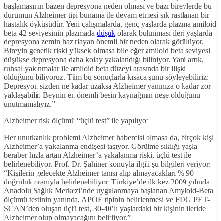
başlamasının bazen depresyona neden olması ve bazı bireylerde bu
durumun Alzheimer tipi bunama ile devam etmesi sık rastlanan bir
hastalık öyküsüdür. Yeni çalışmalarda, genç yaşlarda plazma amiloid
beta 42 seviyesinin plazmada
düşük
olarak bulunması ileri yaşlarda
depresyona zemin hazırlayan önemli bir neden olarak görülüyor.
Bireyin genetik riski yüksek olmasa bile eğer amiloid beta seviyesi
düşükse depresyona daha kolay yakalandığı biliniyor. Yani artık,
ruhsal yakınmalar ile amiloid beta düzeyi arasında bir ilişki
olduğunu biliyoruz. Tüm bu sonuçlarla kısaca şunu söyleyebiliriz:
Depresyon sizden ne kadar uzaksa Alzheimer yanınıza o kadar zor
yaklaşabilir. Beynin en önemli besin kaynağının neşe olduğunu
unutmamalıyız.”
Alzheimer risk ölçümü “üçlü test” ile yapılıyor
Her unutkanlık problemi Alzheimer habercisi olmasa da, birçok kişi
Alzheimer’a yakalanma endişesi taşıyor. Görülme sıklığı yaşla
beraber hızla artan Alzheimer’a yakalanma riski, üçlü test ile
belirlenebiliyor. Prof. Dr. Şahiner konuyla ilgili şu bilgileri veriyor:
“Kişilerin gelecekte Alzheimer tanısı alıp almayacakları % 90
doğruluk oranıyla belirlenebiliyor. Türkiye’de ilk kez 2009 yılında
Anadolu Sağlık Merkezi’nde uygulanmaya başlanan Amyloid-Beta
ölçümü testinin yanında, APOE tipinin belirlenmesi ve FDG PET-
SCAN’den oluşan üçlü test, 30-40’lı yaşlardaki bir kişinin ileride
Alzheimer olup olmayacağını belirliyor.”