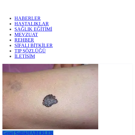
HABERLER
HASTALIKLAR
SAĞLIK EĞİTİMİ
MEVZUAT
REHBER
SİFALI BİTKİLER
TIP SÖZLÜĞÜ
İLETİŞİM
Genel Sağlık
HABERLER