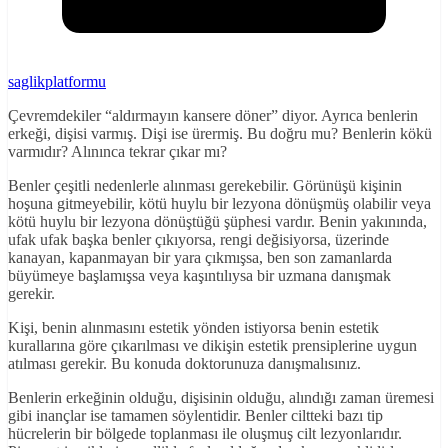
saglikplatformu
Çevremdekiler “aldırmayın kansere döner” diyor. Ayrıca benlerin
erkeği, dişisi varmış. Dişi ise ürermiş. Bu doğru mu? Benlerin kökü
varmıdır? Alınınca tekrar çıkar mı?
Benler çeşitli nedenlerle alınması gerekebilir. Görünüşü kişinin
hoşuna gitmeyebilir, kötü huylu bir lezyona dönüşmüş olabilir veya
kötü huylu bir lezyona dönüştüğü şüphesi vardır. Benin yakınında,
ufak ufak başka benler çıkıyorsa, rengi değisiyorsa, üzerinde
kanayan, kapanmayan bir yara çıkmışsa, ben son zamanlarda
büyümeye başlamışsa veya kaşıntılıysa bir uzmana danışmak
gerekir.
Kişi, benin alınmasını estetik yönden istiyorsa benin estetik
kurallarına göre çıkarılması ve dikişin estetik prensiplerine uygun
atılması gerekir. Bu konuda doktorunuza danışmalısınız.
Benlerin erkeğinin olduğu, dişisinin olduğu, alındığı zaman üremesi
gibi inançlar ise tamamen söylentidir. Benler ciltteki bazı tip
hücrelerin bir bölgede toplanması ile oluşmuş cilt lezyonlarıdır.