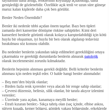
sayılarının daha arttığı, renklerinin koyulaşıp açılabildiği, daha
genişlediği de gözlenebilir. Özellikle açık tenli ve uzun süre güneşe
maruz kalan kişilerde daha çok ben görülür.
Benler Neden Önemlidir?
Benler iki nedenle tıbbi açıdan önem taşırlar. Bazı ben tipleri
zamanla deri kanserine dönüşme riskine sahiptirler. Kimi deri
kanserleri benlerle görüntü olarak kolayca karıştırılabildiği için kötü
huylu bir oluşumun, iyi huylu bir ben olarak algılanıp tedavisiz
bırakılması söz konusu olabilir.
Bu nedenler benlerin yakından takip edilmeleri gerekliliğini ortaya
çıkarmakta ve gerektiği durumlarda benlerin alınarak
patolojik
olarak incelenmesini zorunlu kılmaktadır.
Benlerin hepsinin alınması gerekli değildir. Belli kriterler benlerin
alınması için neden teşkil eder. O halde hangi benler alınmalıdır:
– Beş mm’den büyük olanlar;
– Birden fazla renk içerenler veya alacalı bir renge sahip olanlar;
– Çevresi düzensiz, belirsiz, silik olanlar, bir tarafa akıyor izlenimi
verenler;
– Üzerinde yara açılan, kanamaya meyilli benler;
– Etrafı kızaran benler;- Sıkça tahriş olan (saç içinde, elbise askısı,
sütyen kuşağı, kemer bölgesi, gömlek yakası bölgesinde, erkeklerde