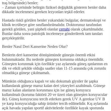
traş bölgesinde) benler;
– Zaman içerisinde belirgin fiziksel değişiklik gösteren benler daha
dikkatle incelenmesi gereken lezyonları teşkil ederler.
Hastada riskli görülen benler yukarıdaki bulgular, dermatoskopi ve
klinik tecrübeye göre sınıflandırılmalıdır. Doktorunuz tarafından
gerekli görülen, yani şüpheli olanlar
cerrahi
olarak çıkartılmalıdır.
Bunlar daha sonra patolojik incelemeye gönderilerek tam tanıları
gerçekleştirilir.
Benler Nasıl Deri Kanserine Neden Olur?
Benlerin deri kanserine dönüşümünde güneşin önemli etkisi
bulunmaktadır. Bu nedenle güneşten korunma oldukça önemlidir.
Güneşten korunmak için özellikle yaz aylarında güneş ışınlarının en
dik ve etkili şekilde olduğu saatler olan 11-15 arasında çok zorunlu
olmadıkça güneşe çıkılmamalı.
Mümkün olduğunca kapalı ve sıkı dokumalı giysiler ile şapka
kullanılarak güneşe maruz kalan deri yüzeyleri azaltılmalı. Güneşe
maruz kalan alanların korunması için ise güneş koruyucu
kullanılmalı (koruma faktörü 20 ve üzeri olan güneşten koruyucular
ile). Güneş koruyucusu tercih ederken gerek UV A gerekse UV B
ye karşı koruyuculuğa sahip ürünler tercih edilmelidir. Kış aylarında
açık havada yapılan sportif aktivitelerde özellikle kayak sporunda