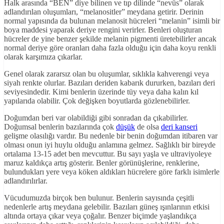
Halk arasında “BEN” diye bilinen ve tıp dilinde “nevüs” olarak
adlandırılan oluşumları, “melanositler” meydana getirir. Derinin
normal yapısında da bulunan melanosit hücreleri “melanin” isimli bir
boya maddesi yaparak deriye rengini verirler. Benleri oluşturan
hücreler de yine benzer şekilde melanin pigmenti üretebilirler ancak
normal deriye göre oranları daha fazla olduğu için daha koyu renkli
olarak karşımıza çıkarlar.
Genel olarak zararsız olan bu oluşumlar, sıklıkla kahverengi veya
siyah renkte olurlar. Bazıları deriden kabarık dururken, bazıları deri
seviyesindedir. Kimi benlerin üzerinde tüy veya daha kalın kıl
yapılarıda olabilir. Çok değişken boyutlarda gözlenebilirler.
Doğumdan beri var olabildiği gibi sonradan da çıkabilirler.
Doğumsal benlerin bazılarında çok
düşük
de olsa
deri kanseri
gelişme olasılığı vardır. Bu nedenle bir benin doğumdan itibaren var
olması onun iyi huylu olduğu anlamına gelmez. Sağlıklı bir bireyde
ortalama 13-15 adet ben mevcuttur. Bu sayı yaşla ve ultraviyoleye
maruz kaldıkça artış gösterir. Benler görünüşlerine, renklerine,
bulundukları yere veya köken aldıkları hücrelere göre farklı isimlerle
adlandırılırlar.
Vücudumuzda birçok ben bulunur. Benlerin sayısında çeşitli
nedenlerle artış meydana gelebilir. Bazıları güneş ışınlarının etkisi
altında ortaya çıkar veya çoğalır. Benzer biçimde yaşlandıkça