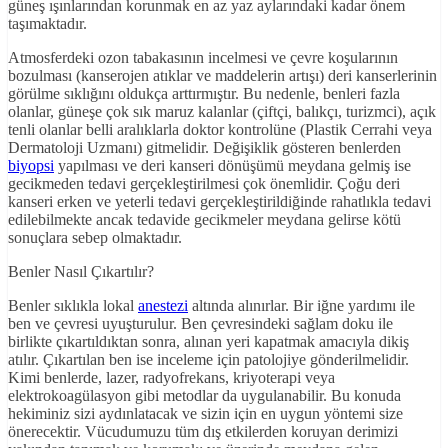
güneş ışınlarından korunmak en az yaz aylarındaki kadar önem
taşımaktadır.
Atmosferdeki ozon tabakasının incelmesi ve çevre koşularının
bozulması (kanserojen atıklar ve maddelerin artışı) deri kanserlerinin
görülme sıklığını oldukça arttırmıştır. Bu nedenle, benleri fazla
olanlar, güneşe çok sık maruz kalanlar (çiftçi, balıkçı, turizmci), açık
tenli olanlar belli aralıklarla doktor kontrolüne (Plastik Cerrahi veya
Dermatoloji Uzmanı) gitmelidir. Değişiklik gösteren benlerden
biyopsi
yapılması ve deri kanseri dönüşümü meydana gelmiş ise
gecikmeden tedavi gerçekleştirilmesi çok önemlidir. Çoğu deri
kanseri erken ve yeterli tedavi gerçekleştirildiğinde rahatlıkla tedavi
edilebilmekte ancak tedavide gecikmeler meydana gelirse kötü
sonuçlara sebep olmaktadır.
Benler Nasıl Çıkartılır?
Benler sıklıkla lokal
anestezi
altında alınırlar. Bir iğne yardımı ile
ben ve çevresi uyuşturulur. Ben çevresindeki sağlam doku ile
birlikte çıkartıldıktan sonra, alınan yeri kapatmak amacıyla dikiş
atılır. Çıkartılan ben ise inceleme için patolojiye gönderilmelidir.
Kimi benlerde, lazer, radyofrekans, kriyoterapi veya
elektrokoagülasyon gibi metodlar da uygulanabilir. Bu konuda
hekiminiz sizi aydınlatacak ve sizin için en uygun yöntemi size
önerecektir. Vücudumuzu tüm dış etkilerden koruyan derimizi