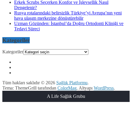
Erkek Scrubs Seçerken Konfor ve İşlevsellik Nasıl
Dengelenir?
Rusya rotalarındaki belirsizlik Türkiye’yi Avrupa’nın yeni
hava ulaşım merkezine dönüştürebilir
Uzman Gözünden: İstanbul’da Doğru Ortodonti Kliniği ve
Tedavi Süreci
Kategoriler
Kategoriler
Tüm hakları saklıdır © 2026
Sağlık Platformu
.
Tema: ThemeGrill tarafından
ColorMag
. Altyapı
WordPress
.
A Life Sağlık Grubu