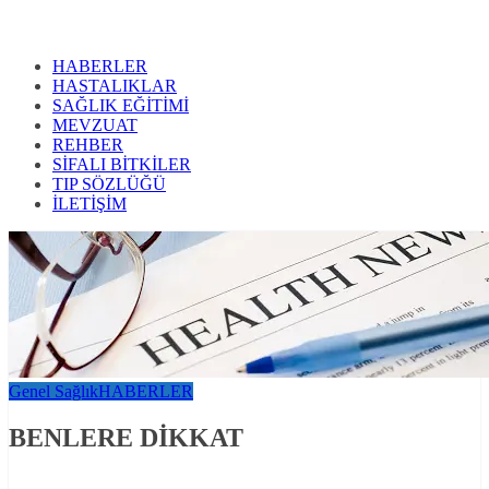
HABERLER
HASTALIKLAR
SAĞLIK EĞİTİMİ
MEVZUAT
REHBER
SİFALI BİTKİLER
TIP SÖZLÜĞÜ
İLETİŞİM
Genel Sağlık
HABERLER
BENLERE DİKKAT