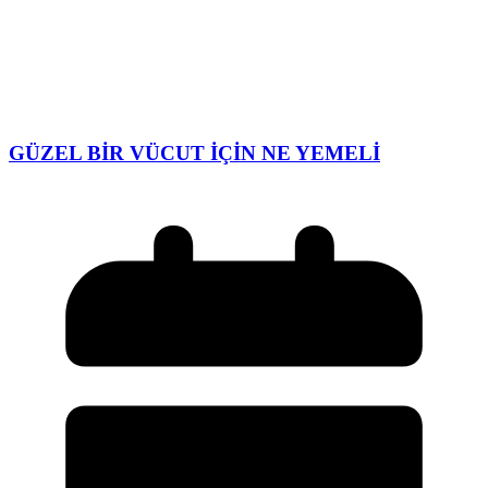
GÜZEL BİR VÜCUT İÇİN NE YEMELİ