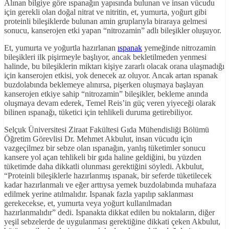
Alınan bilgiye göre ıspanağın yapısında bulunan ve insan vücudu
için gerekli olan doğal nitrat ve nitritin, et, yumurta, yoğurt gibi
proteinli bileşiklerde bulunan amin gruplarıyla biraraya gelmesi
sonucu, kanserojen etki yapan “nitrozamin” adlı bileşikler oluşuyor.
Et, yumurta ve yoğurtla hazırlanan
ıspanak
yemeğinde nitrozamin
bileşikleri ilk pişirmeyle başlıyor, ancak bekletilmeden yenmesi
halinde, bu bileşiklerin miktarı kişiye zararlı olacak orana ulaşmadığı
için kanserojen etkisi, yok denecek az oluyor. Ancak artan ıspanak
buzdolabında beklemeye alınırsa, pişerken oluşmaya başlayan
kanserojen etkiye sahip “nitrozamin” bileşikler, bekleme anında
oluşmaya devam ederek, Temel Reis’in güç veren yiyeceği olarak
bilinen ıspanağı, tüketici için tehlikeli duruma getirebiliyor.
Selçuk Üniversitesi Ziraat Fakültesi Gıda Mühendisliği Bölümü
Öğretim Görevlisi Dr. Mehmet Akbulut, insan vücudu için
vazgeçilmez bir sebze olan ıspanağın, yanlış tüketimler sonucu
kansere yol açan tehlikeli bir gıda haline geldiğini, bu yüzden
tüketimde daha dikkatli olunması gerektiğini söyledi. Akbulut,
“Proteinli bileşiklerle hazırlanmış ıspanak, bir seferde tüketilecek
kadar hazırlanmalı ve eğer arttıysa yemek buzdolabında muhafaza
edilmek yerine atılmalıdır. Ispanak fazla yapılıp saklanması
gerekecekse, et, yumurta veya yoğurt kullanılmadan
hazırlanmalıdır” dedi. Ispanakta dikkat edilen bu noktaların, diğer
yeşil sebzelerde de uygulanması gerektiğine dikkati çeken Akbulut,