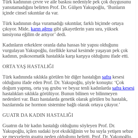
Türk kadınının çevre ve aile baskısı nedeniyle pek çok duygusunu
yansıtamadığını belirten Prof. Dr. Gülşen Yakupoğlu, ‘Bunların
içinde cinsel sıkıntılar da var.
Türk kadınının dışa vuramadığı sıkıntılar, farklı biçimde ortaya
çıkıyor. Mide,
karın ağrısı
gibi şikayetlerin yanı sıra, yüksek
tansiyona eğilim de artıyor’ dedi.
Kadınların erkeklere oranla daha hassas bir yapısı olduğunu
vurgulayan Yakupoğlu, özellikle kırsal kesimde yaşayan pek çok
kadının, psikosomatik hastalıkla karşı karşıya olduğunu ifade etti.
ORTA YAŞ HASTALIĞI
Türk kadınında sıklıkla görülen bir diğer hastalığın
safra
kesesi
olduğunu ifade eden Prof. Dr. Yakupoğlu, şöyle konuştu: ‘Çok
doğum yapmış, orta yaş grubu ve beyaz tenli kadınlarda
safra kesesi
hastalıkları sıklıkla görülüyor. Bunun bilinen ve bilinmeyen
nedenleri var. Bazı hastalarda genetik olarak görülen bu hastalık,
bazılarında ise hormon sistemine bağlı olarak ortaya çıkıyor.’
GUATR DA KADIN HASTALIĞI
Guatrın da bir kadın hastalığı olduğunu söyleyen Prof. Dr.
Yakupoğlu, içilen sudaki iyot eksikliğinin ve bu suyla yetişen sebze
ve meyvelerin guatra neden olduğunu belirtti. Prof. Dr. Yakupoğlu,