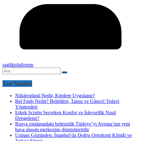
saglikplatformu
Son Yazılar
Nükleoplasti Nedir, Kimlere Uygulanır?
Bel Fıtığı Nedir? Belirtileri, Tanısı ve Güncel Tedavi
Yöntemleri
Erkek Scrubs Seçerken Konfor ve İşlevsellik Nasıl
Dengelenir?
Rusya rotalarındaki belirsizlik Türkiye’yi Avrupa’nın yeni
hava ulaşım merkezine dönüştürebilir
Uzman Gözünden: İstanbul’da Doğru Ortodonti Kliniği ve
Tedavi Süreci