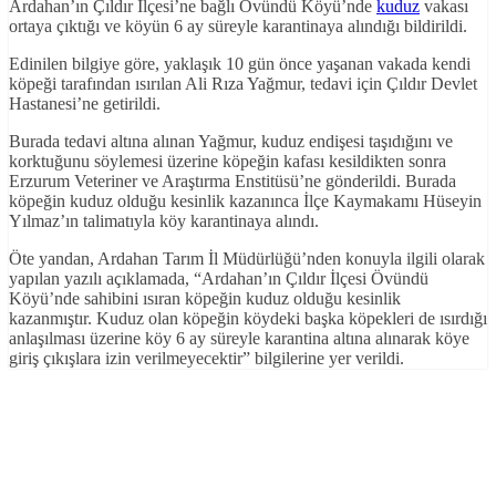
Ardahan’ın Çıldır İlçesi’ne bağlı Övündü Köyü’nde
kuduz
vakası
ortaya çıktığı ve köyün 6 ay süreyle karantinaya alındığı bildirildi.
Edinilen bilgiye göre, yaklaşık 10 gün önce yaşanan vakada kendi
köpeği tarafından ısırılan Ali Rıza Yağmur, tedavi için Çıldır Devlet
Hastanesi’ne getirildi.
Burada tedavi altına alınan Yağmur, kuduz endişesi taşıdığını ve
korktuğunu söylemesi üzerine köpeğin kafası kesildikten sonra
Erzurum Veteriner ve Araştırma Enstitüsü’ne gönderildi. Burada
köpeğin kuduz olduğu kesinlik kazanınca İlçe Kaymakamı Hüseyin
Yılmaz’ın talimatıyla köy karantinaya alındı.
Öte yandan, Ardahan Tarım İl Müdürlüğü’nden konuyla ilgili olarak
yapılan yazılı açıklamada, “Ardahan’ın Çıldır İlçesi Övündü
Köyü’nde sahibini ısıran köpeğin kuduz olduğu kesinlik
kazanmıştır. Kuduz olan köpeğin köydeki başka köpekleri de ısırdığı
anlaşılması üzerine köy 6 ay süreyle karantina altına alınarak köye
giriş çıkışlara izin verilmeyecektir” bilgilerine yer verildi.