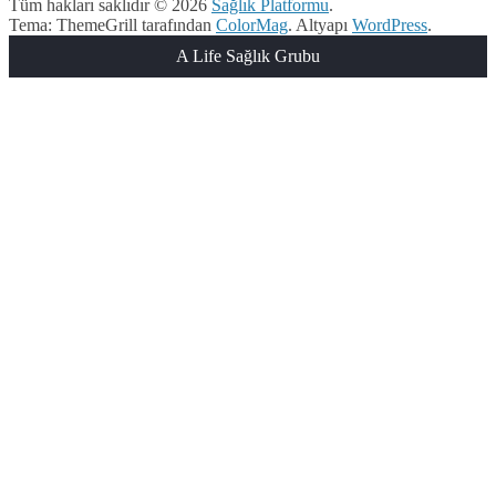
Tüm hakları saklıdır © 2026
Sağlık Platformu
.
Tema: ThemeGrill tarafından
ColorMag
. Altyapı
WordPress
.
A Life Sağlık Grubu