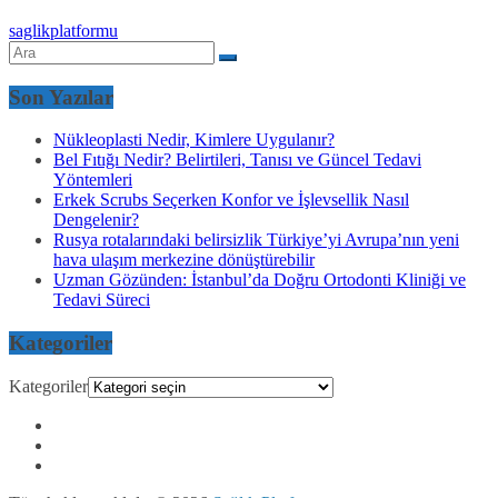
saglikplatformu
Son Yazılar
Nükleoplasti Nedir, Kimlere Uygulanır?
Bel Fıtığı Nedir? Belirtileri, Tanısı ve Güncel Tedavi
Yöntemleri
Erkek Scrubs Seçerken Konfor ve İşlevsellik Nasıl
Dengelenir?
Rusya rotalarındaki belirsizlik Türkiye’yi Avrupa’nın yeni
hava ulaşım merkezine dönüştürebilir
Uzman Gözünden: İstanbul’da Doğru Ortodonti Kliniği ve
Tedavi Süreci
Kategoriler
Kategoriler