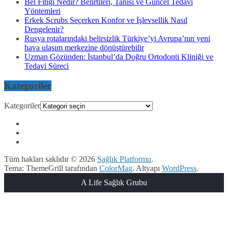
Bel Fıtığı Nedir? Belirtileri, Tanısı ve Güncel Tedavi
Yöntemleri
Erkek Scrubs Seçerken Konfor ve İşlevsellik Nasıl
Dengelenir?
Rusya rotalarındaki belirsizlik Türkiye’yi Avrupa’nın yeni
hava ulaşım merkezine dönüştürebilir
Uzman Gözünden: İstanbul’da Doğru Ortodonti Kliniği ve
Tedavi Süreci
Kategoriler
Kategoriler
Tüm hakları saklıdır © 2026
Sağlık Platformu
.
Tema: ThemeGrill tarafından
ColorMag
. Altyapı
WordPress
.
A Life Sağlık Grubu