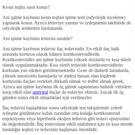
Kesin teşhis nasıl konur?
Ani işitme kaybının kesin teşhisi işitme testi (odyolojik inceleme)
yapılarak konur. Ayrıca tedaviye yanıtın ve iyileşmenin takibinde de
odyolojik testlerden faydalanılır.
Ani işitme kaybının tedavisi nasıldır?
Ani işitme kaybının tedavisi ilaç tedavisidir. En etkili ilaç halk
arasında kortizon olarak bilinen kortikosteroidlerdir.
Kortikosteroidler ani işitme kaybında yüksek dozlarda ve kısa süreli
olarak uygulanmaktadır. Kısa süreli tedavide kortikosteroidlerin
korkulan yan etkileri görülmemektedir. Gene de diabetli hastalarda,
yüksek tansiyonlu hastalarda ve midesi hassas olan kişilerde
kortizonlu ilaçları verirken dikkatli olmak ve tedbir almak gerek.
Ayrıca ani işitme kaybının ilk üç günde saptanması halinde virüslere
karşı etkili olan
antiviral
ilaçlar da tedaviye eklenir. Ancak ilk üç
günden sonra etkili olmadıkları için verilmezler.
İlaç tedavisi başladıktan sonra odyolojik test takiplerinde yeterli
iyileşme görülmezse kulak zarından orta kulağa kortikosteroid
enjeksiyonu veya hiperbarik oksijen tedavisi gibi tedavi opsiyonları
da değerlendirilir. İlaç tedavisinin etkili olabilmesi için en kısa sürede
hastalığın teşhisi ve tedavinin başlaması önemlidir.