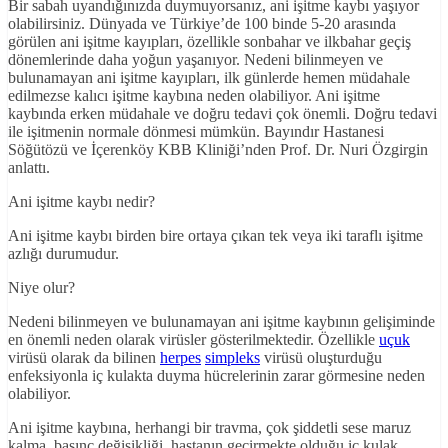
Bir sabah uyandığınızda duymuyorsanız, ani işitme kaybı yaşıyor
olabilirsiniz. Dünyada ve Türkiye’de 100 binde 5-20 arasında
görülen ani işitme kayıpları, özellikle sonbahar ve ilkbahar geçiş
dönemlerinde daha yoğun yaşanıyor. Nedeni bilinmeyen ve
bulunamayan ani işitme kayıpları, ilk günlerde hemen müdahale
edilmezse kalıcı işitme kaybına neden olabiliyor. Ani işitme
kaybında erken müdahale ve doğru tedavi çok önemli. Doğru tedavi
ile işitmenin normale dönmesi mümkün. Bayındır Hastanesi
Söğütözü ve İçerenköy KBB Kliniği’nden Prof. Dr. Nuri Özgirgin
anlattı.
Ani işitme kaybı nedir?
Ani işitme kaybı birden bire ortaya çıkan tek veya iki taraflı işitme
azlığı durumudur.
Niye olur?
Nedeni bilinmeyen ve bulunamayan ani işitme kaybının gelişiminde
en önemli neden olarak virüsler gösterilmektedir. Özellikle
uçuk
virüsü olarak da bilinen
herpes
simpleks
virüsü oluşturduğu
enfeksiyonla iç kulakta duyma hücrelerinin zarar görmesine neden
olabiliyor.
Ani işitme kaybına, herhangi bir travma, çok şiddetli sese maruz
kalma, basınç değişikliği, hastanın geçirmekte olduğu iç kulak