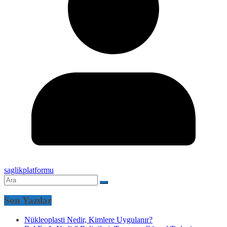
saglikplatformu
Son Yazılar
Nükleoplasti Nedir, Kimlere Uygulanır?