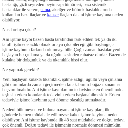
hastalığı, gizli seyreden beyin sapı tümörleri, bazı sistemik
hastalıklar ile verem,
sıtma
, akciğer ve böbrek hastalıklarında
kullanılan bazı ilaçlar ve
kanser
ilaçları da ani işitme kaybına neden
olabiliyor.
Nasıl ortaya çıkar?
Ani işitme kaybı bazen hasta tarafından fark edilen tek ya da iki
taraflı işitmede azlık olarak ortaya çıkabileceği gibi başlangıçta
işitme kaybının farkında olunmayabilir. Çoğu zaman hastalar yeni
başlayan bir çınlama ya da uğultu sesinden rahatsız olurlar. Bazen de
kulakta bir dolgunluk ya da tıkanıklık hissi olur.
Ne yapmak gerekir?
Yeni başlayan kulakta tıkanıklık, işitme azlığı, uğultu veya çınlama
gibi durumlarda zaman geçirmeden kulak-burun-boğaz uzmanına
başvurulmalıdır. Ani işitme kayıplarının tedavisinde en önemli nokta
teşhisin erken konularak tedavinin erken başlanabilmesidir. Erken
tedaviyle işitme kaybının geri dönme olasılığı artmaktadır.
Nedeni bilinmeyen ve bulunamayan ani işitme kayıpları, ilk
günlerde hemen müdahale edilmezse kalıcı işitme kaybına neden
olabiliyor. Ani işitme kaybında ilk 48 saat müdahale ve doğru tedavi
çok önemli. Doğru tedavi ile işitmenin normale dönmesi mümkün.