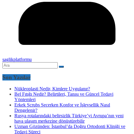
saglikplatformu
Son Yazılar
Nükleoplasti Nedir, Kimlere Uygulanır?
Bel Fıtığı Nedir? Belirtileri, Tanısı ve Güncel Tedavi
Yöntemleri
Erkek Scrubs Seçerken Konfor ve İşlevsellik Nasıl
Dengelenir?
Rusya rotalarındaki belirsizlik Türkiye’yi Avrupa’nın yeni
hava ulaşım merkezine dönüştürebilir
Uzman Gözünden: İstanbul’da Doğru Ortodonti Kliniği ve
Tedavi Süreci