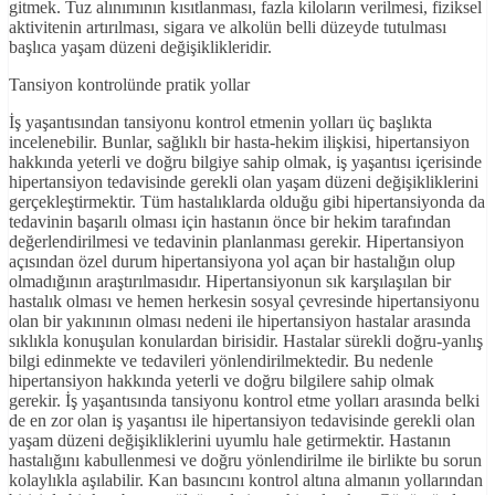
gitmek. Tuz alınımının kısıtlanması, fazla kiloların verilmesi, fiziksel
aktivitenin artırılması, sigara ve alkolün belli düzeyde tutulması
başlıca yaşam düzeni değişiklikleridir.
Tansiyon kontrolünde pratik yollar
İş yaşantısından tansiyonu kontrol etmenin yolları üç başlıkta
incelenebilir. Bunlar, sağlıklı bir hasta-hekim ilişkisi, hipertansiyon
hakkında yeterli ve doğru bilgiye sahip olmak, iş yaşantısı içerisinde
hipertansiyon tedavisinde gerekli olan yaşam düzeni değişikliklerini
gerçekleştirmektir. Tüm hastalıklarda olduğu gibi hipertansiyonda da
tedavinin başarılı olması için hastanın önce bir hekim tarafından
değerlendirilmesi ve tedavinin planlanması gerekir. Hipertansiyon
açısından özel durum hipertansiyona yol açan bir hastalığın olup
olmadığının araştırılmasıdır. Hipertansiyonun sık karşılaşılan bir
hastalık olması ve hemen herkesin sosyal çevresinde hipertansiyonu
olan bir yakınının olması nedeni ile hipertansiyon hastalar arasında
sıklıkla konuşulan konulardan birisidir. Hastalar sürekli doğru-yanlış
bilgi edinmekte ve tedavileri yönlendirilmektedir. Bu nedenle
hipertansiyon hakkında yeterli ve doğru bilgilere sahip olmak
gerekir. İş yaşantısında tansiyonu kontrol etme yolları arasında belki
de en zor olan iş yaşantısı ile hipertansiyon tedavisinde gerekli olan
yaşam düzeni değişikliklerini uyumlu hale getirmektir. Hastanın
hastalığını kabullenmesi ve doğru yönlendirilme ile birlikte bu sorun
kolaylıkla aşılabilir. Kan basıncını kontrol altına almanın yollarından