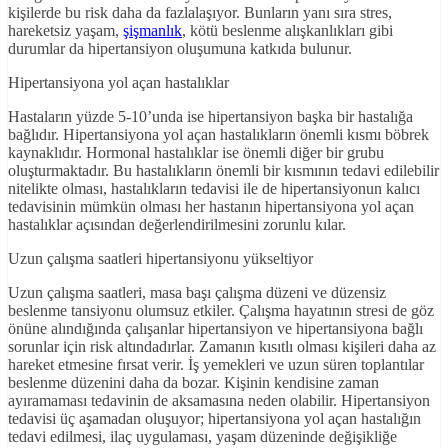
kişilerde bu risk daha da fazlalaşıyor. Bunların yanı sıra stres,
hareketsiz yaşam,
şişmanlık
, kötü beslenme alışkanlıkları gibi
durumlar da hipertansiyon oluşumuna katkıda bulunur.
Hipertansiyona yol açan hastalıklar
Hastaların yüzde 5-10’unda ise hipertansiyon başka bir hastalığa
bağlıdır. Hipertansiyona yol açan hastalıkların önemli kısmı böbrek
kaynaklıdır. Hormonal hastalıklar ise önemli diğer bir grubu
oluşturmaktadır. Bu hastalıkların önemli bir kısmının tedavi edilebilir
nitelikte olması, hastalıkların tedavisi ile de hipertansiyonun kalıcı
tedavisinin mümkün olması her hastanın hipertansiyona yol açan
hastalıklar açısından değerlendirilmesini zorunlu kılar.
Uzun çalışma saatleri hipertansiyonu yükseltiyor
Uzun çalışma saatleri, masa başı çalışma düzeni ve düzensiz
beslenme tansiyonu olumsuz etkiler. Çalışma hayatının stresi de göz
önüne alındığında çalışanlar hipertansiyon ve hipertansiyona bağlı
sorunlar için risk altındadırlar. Zamanın kısıtlı olması kişileri daha az
hareket etmesine fırsat verir. İş yemekleri ve uzun süren toplantılar
beslenme düzenini daha da bozar. Kişinin kendisine zaman
ayıramaması tedavinin de aksamasına neden olabilir. Hipertansiyon
tedavisi üç aşamadan oluşuyor; hipertansiyona yol açan hastalığın
tedavi edilmesi, ilaç uygulaması, yaşam düzeninde değişikliğe