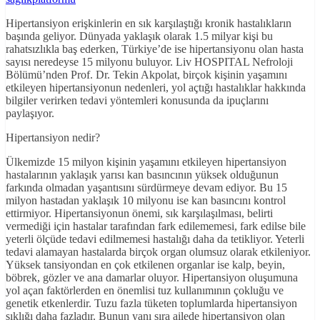
Hipertansiyon erişkinlerin en sık karşılaştığı kronik hastalıkların
başında geliyor. Dünyada yaklaşık olarak 1.5 milyar kişi bu
rahatsızlıkla baş ederken, Türkiye’de ise hipertansiyonu olan hasta
sayısı neredeyse 15 milyonu buluyor. Liv HOSPITAL Nefroloji
Bölümü’nden Prof. Dr. Tekin Akpolat, birçok kişinin yaşamını
etkileyen hipertansiyonun nedenleri, yol açtığı hastalıklar hakkında
bilgiler verirken tedavi yöntemleri konusunda da ipuçlarını
paylaşıyor.
Hipertansiyon nedir?
Ülkemizde 15 milyon kişinin yaşamını etkileyen hipertansiyon
hastalarının yaklaşık yarısı kan basıncının yüksek olduğunun
farkında olmadan yaşantısını sürdürmeye devam ediyor. Bu 15
milyon hastadan yaklaşık 10 milyonu ise kan basıncını kontrol
ettirmiyor. Hipertansiyonun önemi, sık karşılaşılması, belirti
vermediği için hastalar tarafından fark edilememesi, fark edilse bile
yeterli ölçüde tedavi edilmemesi hastalığı daha da tetikliyor. Yeterli
tedavi alamayan hastalarda birçok organ olumsuz olarak etkileniyor.
Yüksek tansiyondan en çok etkilenen organlar ise kalp, beyin,
böbrek, gözler ve ana damarlar oluyor. Hipertansiyon oluşumuna
yol açan faktörlerden en önemlisi tuz kullanımının çokluğu ve
genetik etkenlerdir. Tuzu fazla tüketen toplumlarda hipertansiyon
sıklığı daha fazladır. Bunun yanı sıra ailede hipertansiyon olan