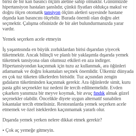
birisi de bir kan basıncı ölçüm aletine sahip olmaktır. Günümüzde
hipertansiyon hastaları şanslıdır, çünkü fiyatları oldukça makul ve
doğru ölçen otomatik
tansiyon
ölçüm aletleri sayesinde hastane
dışında kan basıncını ölçebilir. Burada önemli olan doğru alet
seçmektir. Çalışma ofisinizde de bir alet bulundurmanızda yarar
vardır.
Yemek seçerken acele etmeyin
İş yaşantısında en büyük zorluklardan birisi dışarıdan yiyecek
tüketmektir. Ancak bilinçli ve planlı bir yaklaşımla dışarıda yemek
tüketmek tansiyona olan olumsuz etkileri en aza indirger.
Hipertansiyondan kaçınmak için tuzu az kullanmak, ara öğünleri
atlamamak ve doğru lokantaları seçmek önemlidir. Ülkemiz dünyada
en çok tuz tüketen ülkelerden birisidir. Tuz açısından zengin
gıdaların tüketiminden kaçınmak gerekir. Ara öğünlerde simit, kuru
pasta gibi seçenekler tuz nedeni ile tercih edilmemelidir. Evden
çıkarken yanımıza bir meyve koymak, bir avuç
fındık
almak güzel
seçenekler olabilir. Öncelikle diyete uygun alternatif sunabilen
lokantalar tercih etmelisiniz. Restoranlarda yemek seçerken acele
etmemek ve özel isteklerden kaçınmamak yararlı olur.
Dışarıda yemek yerken nelere dikkat etmek gerekir?
• Çok aç yemeğe gitmeyin.