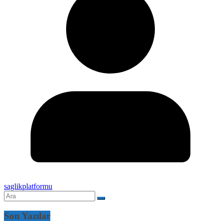
saglikplatformu
Son Yazılar