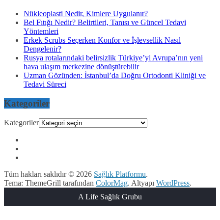
Nükleoplasti Nedir, Kimlere Uygulanır?
Bel Fıtığı Nedir? Belirtileri, Tanısı ve Güncel Tedavi
Yöntemleri
Erkek Scrubs Seçerken Konfor ve İşlevsellik Nasıl
Dengelenir?
Rusya rotalarındaki belirsizlik Türkiye’yi Avrupa’nın yeni
hava ulaşım merkezine dönüştürebilir
Uzman Gözünden: İstanbul’da Doğru Ortodonti Kliniği ve
Tedavi Süreci
Kategoriler
Kategoriler
Tüm hakları saklıdır © 2026
Sağlık Platformu
.
Tema: ThemeGrill tarafından
ColorMag
. Altyapı
WordPress
.
A Life Sağlık Grubu