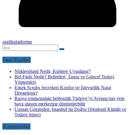
saglikplatformu
Son Yazılar
Nükleoplasti Nedir, Kimlere Uygulanır?
Bel Fıtığı Nedir? Belirtileri, Tanısı ve Güncel Tedavi
Yöntemleri
Erkek Scrubs Seçerken Konfor ve İşlevsellik Nasıl
Dengelenir?
Rusya rotalarındaki belirsizlik Türkiye’yi Avrupa’nın yeni
hava ulaşım merkezine dönüştürebilir
Uzman Gözünden: İstanbul’da Doğru Ortodonti Kliniği ve
Tedavi Süreci
Kategoriler