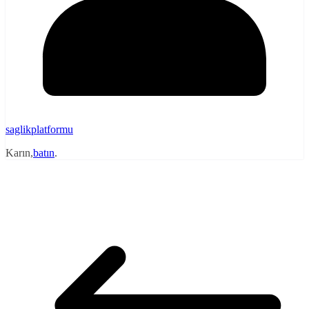
saglikplatformu
Karın,
batın
.