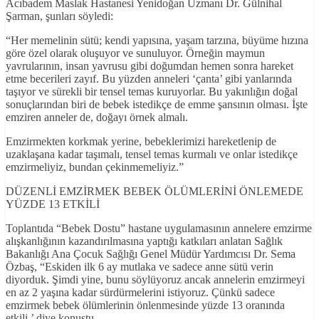
Acıbadem Maslak Hastanesi Yenidoğan Uzmanı Dr. Gülnihal
Şarman, şunları söyledi:
“Her memelinin sütü; kendi yapısına, yaşam tarzına, büyüme hızına
göre özel olarak oluşuyor ve sunuluyor. Örneğin maymun
yavrularının, insan yavrusu gibi doğumdan hemen sonra hareket
etme becerileri zayıf. Bu yüzden anneleri ‘çanta’ gibi yanlarında
taşıyor ve sürekli bir tensel temas kuruyorlar. Bu yakınlığın doğal
sonuçlarından biri de bebek istedikçe de emme şansının olması. İşte
emziren anneler de, doğayı örnek almalı.
Emzirmekten korkmak yerine, bebeklerimizi hareketlenip de
uzaklaşana kadar taşımalı, tensel temas kurmalı ve onlar istedikçe
emzirmeliyiz, bundan çekinmemeliyiz.”
DÜZENLİ EMZİRMEK BEBEK ÖLÜMLERİNİ ÖNLEMEDE
YÜZDE 13 ETKİLİ
Toplantıda “Bebek Dostu” hastane uygulamasının annelere emzirme
alışkanlığının kazandırılmasına yaptığı katkıları anlatan Sağlık
Bakanlığı Ana Çocuk Sağlığı Genel Müdür Yardımcısı Dr. Sema
Özbaş, “Eskiden ilk 6 ay mutlaka ve sadece anne sütü verin
diyorduk. Şimdi yine, bunu söylüyoruz ancak annelerin emzirmeyi
en az 2 yaşına kadar sürdürmelerini istiyoruz. Çünkü sadece
emzirmek bebek ölümlerinin önlenmesinde yüzde 13 oranında
etkili.’ diye konuştu.