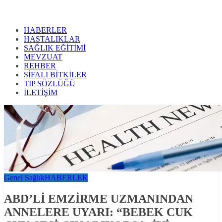
HABERLER
HASTALIKLAR
SAĞLIK EĞİTİMİ
MEVZUAT
REHBER
SİFALI BİTKİLER
TIP SÖZLÜĞÜ
İLETİŞİM
Genel Sağlık
HABERLER
ABD’Lİ EMZİRME UZMANINDAN
ANNELERE UYARI: “BEBEK CUK