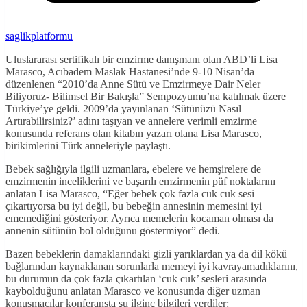
saglikplatformu
Uluslararası sertifikalı bir emzirme danışmanı olan ABD’li Lisa
Marasco, Acıbadem Maslak Hastanesi’nde 9-10 Nisan’da
düzenlenen “2010’da Anne Sütü ve Emzirmeye Dair Neler
Biliyoruz- Bilimsel Bir Bakışla” Sempozyumu’na katılmak üzere
Türkiye’ye geldi. 2009’da yayınlanan ‘Sütünüzü Nasıl
Artırabilirsiniz?’ adını taşıyan ve annelere verimli emzirme
konusunda referans olan kitabın yazarı olana Lisa Marasco,
birikimlerini Türk anneleriyle paylaştı.
Bebek sağlığıyla ilgili uzmanlara, ebelere ve hemşirelere de
emzirmenin inceliklerini ve başarılı emzirmenin püf noktalarını
anlatan Lisa Marasco, “Eğer bebek çok fazla cuk cuk sesi
çıkartıyorsa bu iyi değil, bu bebeğin annesinin memesini iyi
ememediğini gösteriyor. Ayrıca memelerin kocaman olması da
annenin sütünün bol olduğunu göstermiyor” dedi.
Bazen bebeklerin damaklarındaki gizli yarıklardan ya da dil kökü
bağlarından kaynaklanan sorunlarla memeyi iyi kavrayamadıklarını,
bu durumun da çok fazla çıkartılan ‘cuk cuk’ sesleri arasında
kaybolduğunu anlatan Marasco ve konusunda diğer uzman
konuşmacılar konferansta şu ilginç bilgileri verdiler: