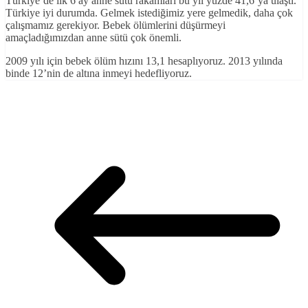
Türkiye’de ilk 6 ay anne sütü rakamları bu yıl yüzde 41,6’ya ulaştı.
Türkiye iyi durumda. Gelmek istediğimiz yere gelmedik, daha çok
çalışmamız gerekiyor. Bebek ölümlerini düşürmeyi
amaçladığımızdan anne sütü çok önemli.
2009 yılı için bebek ölüm hızını 13,1 hesaplıyoruz. 2013 yılında
binde 12’nin de altına inmeyi hedefliyoruz.