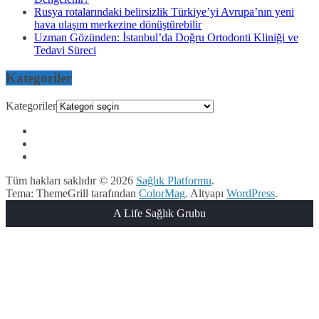
Rusya rotalarındaki belirsizlik Türkiye’yi Avrupa’nın yeni
hava ulaşım merkezine dönüştürebilir
Uzman Gözünden: İstanbul’da Doğru Ortodonti Kliniği ve
Tedavi Süreci
Kategoriler
Kategoriler
Tüm hakları saklıdır © 2026
Sağlık Platformu
.
Tema: ThemeGrill tarafından
ColorMag
. Altyapı
WordPress
.
A Life Sağlık Grubu