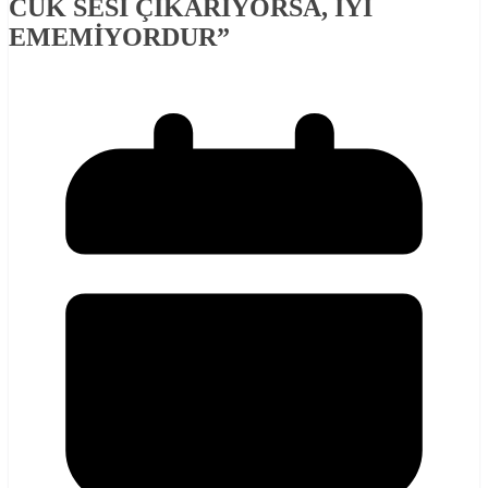
CUK SESİ ÇIKARIYORSA, İYİ
EMEMİYORDUR”