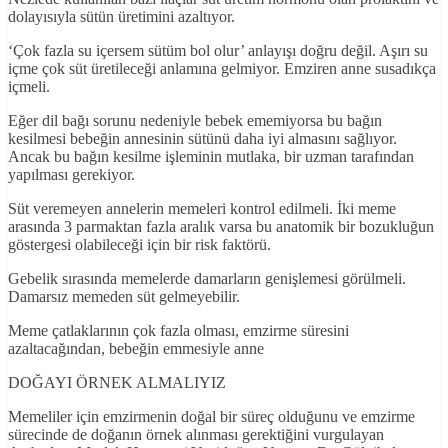
dolayısıyla sütün üretimini azaltıyor.
‘Çok fazla su içersem sütüm bol olur’ anlayışı doğru değil. Aşırı su
içme çok süt üretileceği anlamına gelmiyor. Emziren anne susadıkça
içmeli.
Eğer dil bağı sorunu nedeniyle bebek ememiyorsa bu bağın
kesilmesi bebeğin annesinin sütünü daha iyi almasını sağlıyor.
Ancak bu bağın kesilme işleminin mutlaka, bir uzman tarafından
yapılması gerekiyor.
Süt veremeyen annelerin memeleri kontrol edilmeli. İki meme
arasında 3 parmaktan fazla aralık varsa bu anatomik bir bozukluğun
göstergesi olabileceği için bir risk faktörü.
Gebelik sırasında memelerde damarların genişlemesi görülmeli.
Damarsız memeden süt gelmeyebilir.
Meme çatlaklarının çok fazla olması, emzirme süresini
azaltacağından, bebeğin emmesiyle anne
DOĞAYI ÖRNEK ALMALIYIZ
Memeliler için emzirmenin doğal bir süreç olduğunu ve emzirme
sürecinde de doğanın örnek alınması gerektiğini vurgulayan