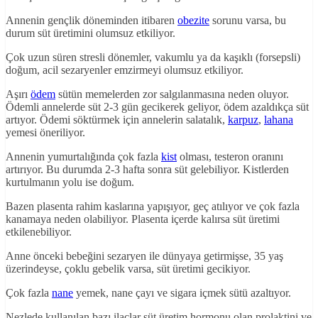
Annenin gençlik döneminden itibaren
obezite
sorunu varsa, bu
durum süt üretimini olumsuz etkiliyor.
Çok uzun süren stresli dönemler, vakumlu ya da kaşıklı (forsepsli)
doğum, acil sezaryenler emzirmeyi olumsuz etkiliyor.
Aşırı
ödem
sütün memelerden zor salgılanmasına neden oluyor.
Ödemli annelerde süt 2-3 gün gecikerek geliyor, ödem azaldıkça süt
artıyor. Ödemi söktürmek için annelerin salatalık,
karpuz
,
lahana
yemesi öneriliyor.
Annenin yumurtalığında çok fazla
kist
olması, testeron oranını
artırıyor. Bu durumda 2-3 hafta sonra süt gelebiliyor. Kistlerden
kurtulmanın yolu ise doğum.
Bazen plasenta rahim kaslarına yapışıyor, geç atılıyor ve çok fazla
kanamaya neden olabiliyor. Plasenta içerde kalırsa süt üretimi
etkilenebiliyor.
Anne önceki bebeğini sezaryen ile dünyaya getirmişse, 35 yaş
üzerindeyse, çoklu gebelik varsa, süt üretimi gecikiyor.
Çok fazla
nane
yemek, nane çayı ve sigara içmek sütü azaltıyor.
Nezlede kullanılan bazı ilaçlar süt üretim hormonu olan prolaktini ve