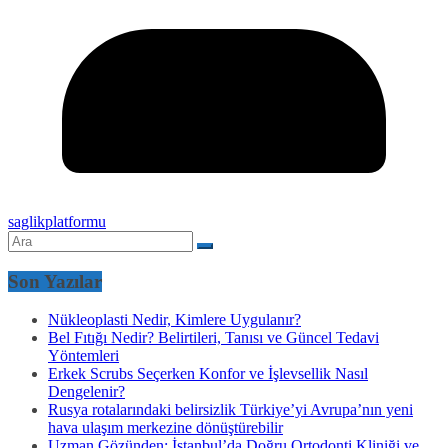
saglikplatformu
Son Yazılar
Nükleoplasti Nedir, Kimlere Uygulanır?
Bel Fıtığı Nedir? Belirtileri, Tanısı ve Güncel Tedavi
Yöntemleri
Erkek Scrubs Seçerken Konfor ve İşlevsellik Nasıl
Dengelenir?
Rusya rotalarındaki belirsizlik Türkiye’yi Avrupa’nın yeni
hava ulaşım merkezine dönüştürebilir
Uzman Gözünden: İstanbul’da Doğru Ortodonti Kliniği ve