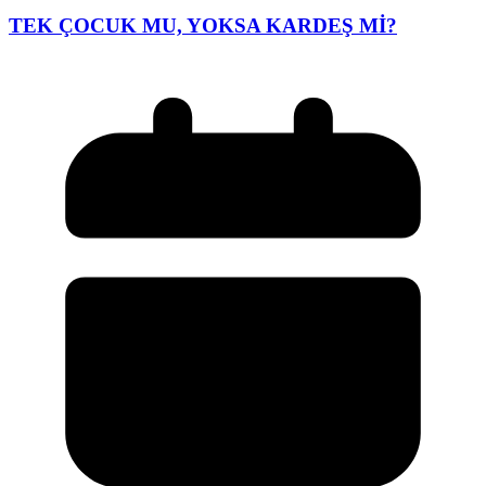
TEK ÇOCUK MU, YOKSA KARDEŞ Mİ?