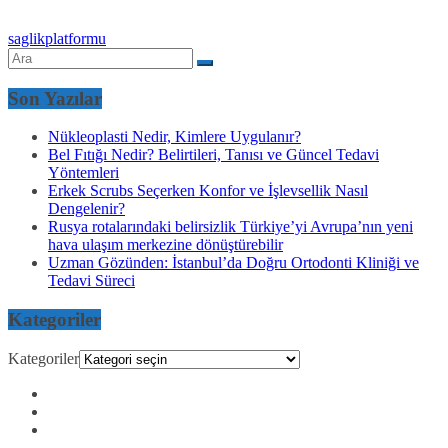
saglikplatformu
Son Yazılar
Nükleoplasti Nedir, Kimlere Uygulanır?
Bel Fıtığı Nedir? Belirtileri, Tanısı ve Güncel Tedavi
Yöntemleri
Erkek Scrubs Seçerken Konfor ve İşlevsellik Nasıl
Dengelenir?
Rusya rotalarındaki belirsizlik Türkiye’yi Avrupa’nın yeni
hava ulaşım merkezine dönüştürebilir
Uzman Gözünden: İstanbul’da Doğru Ortodonti Kliniği ve
Tedavi Süreci
Kategoriler
Kategoriler