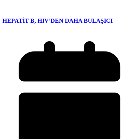
HEPATİT B, HIV’DEN DAHA BULAŞICI