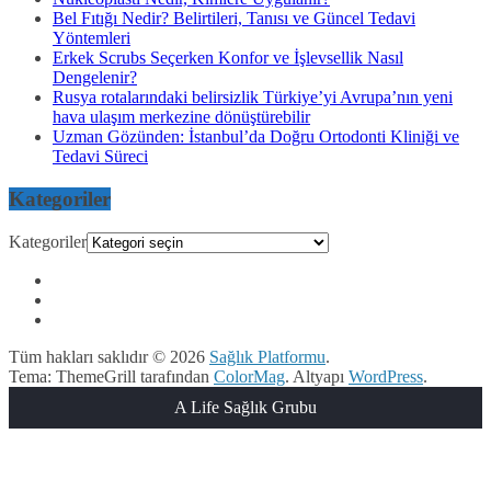
Bel Fıtığı Nedir? Belirtileri, Tanısı ve Güncel Tedavi
Yöntemleri
Erkek Scrubs Seçerken Konfor ve İşlevsellik Nasıl
Dengelenir?
Rusya rotalarındaki belirsizlik Türkiye’yi Avrupa’nın yeni
hava ulaşım merkezine dönüştürebilir
Uzman Gözünden: İstanbul’da Doğru Ortodonti Kliniği ve
Tedavi Süreci
Kategoriler
Kategoriler
Tüm hakları saklıdır © 2026
Sağlık Platformu
.
Tema: ThemeGrill tarafından
ColorMag
. Altyapı
WordPress
.
A Life Sağlık Grubu