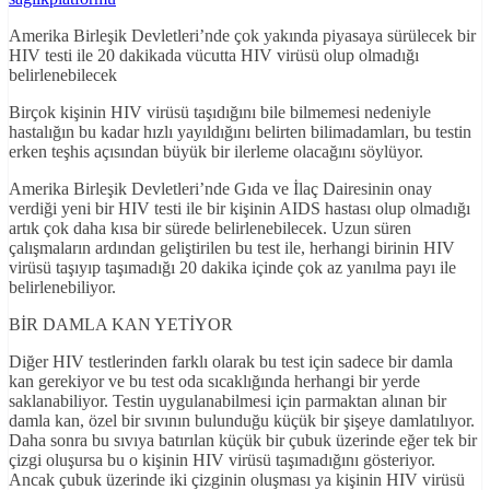
Amerika Birleşik Devletleri’nde çok yakında piyasaya sürülecek bir
HIV testi ile 20 dakikada vücutta HIV virüsü olup olmadığı
belirlenebilecek
Birçok kişinin HIV virüsü taşıdığını bile bilmemesi nedeniyle
hastalığın bu kadar hızlı yayıldığını belirten bilimadamları, bu testin
erken teşhis açısından büyük bir ilerleme olacağını söylüyor.
Amerika Birleşik Devletleri’nde Gıda ve İlaç Dairesinin onay
verdiği yeni bir HIV testi ile bir kişinin AIDS hastası olup olmadığı
artık çok daha kısa bir sürede belirlenebilecek. Uzun süren
çalışmaların ardından geliştirilen bu test ile, herhangi birinin HIV
virüsü taşıyıp taşımadığı 20 dakika içinde çok az yanılma payı ile
belirlenebiliyor.
BİR DAMLA KAN YETİYOR
Diğer HIV testlerinden farklı olarak bu test için sadece bir damla
kan gerekiyor ve bu test oda sıcaklığında herhangi bir yerde
saklanabiliyor. Testin uygulanabilmesi için parmaktan alınan bir
damla kan, özel bir sıvının bulunduğu küçük bir şişeye damlatılıyor.
Daha sonra bu sıvıya batırılan küçük bir çubuk üzerinde eğer tek bir
çizgi oluşursa bu o kişinin HIV virüsü taşımadığını gösteriyor.
Ancak çubuk üzerinde iki çizginin oluşması ya kişinin HIV virüsü