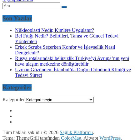
Son Yazılar
Nükleoplasti Nedir, Kimlere Uygulanır?
Bel Fıtığı Nedir? Belirtileri, Tanısı ve Güncel Tedavi
Yöntemleri
Erkek Scrubs Seçerken Konfor ve İşlevsellik Nasıl
Dengelenir?
Rusya rotalarındaki belirsizlik Türkiye’yi Avrupa’nın yeni
hava ulaşım merkezine dönüştürebilir
Uzman Gözünden: İstanbul’da Doğru Ortodonti Kliniği ve
Tedavi Süreci
Kategoriler
Kategoriler
Tüm hakları saklıdır © 2026
Sağlık Platformu
.
Tema: ThemeGrill tarafından
ColorMag
. Altyapı
WordPress
.