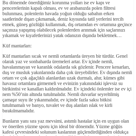
Bu dönemde önerdiğimiz korunma yolları ise ev kapı ve
pencerelerinin kapalı olması, ev ve arabanızda polen filtresi
bulunması, polenlerin havada yoğun olduğu sabahın erken
saatlerinde dışarı çıkmamak, deniz kıyısında tatil yerlerini tercih
etmek, güneş gözlüğü kullanmak, dış ortamdan ev ortamına geçince
saçınıza yapışmış olabilecek polenlerden arınmak için saçlarınızı
yıkamak ve kıyafetlerinizi yatak odanızın dışında bekletmek…
Küf mantarları:
Küf mantarları sıcak ve nemli ortamlarda üreyen bir türdür. Genel
olarak yaz ve sonbaharda üremeleri artar. Ev içinde nemli,
havalanmayan ve karanlık odalarda sık gözlenir. Pencere kenarları,
duş ve musluk yakınlarında daha çok üreyebilirler. Ev dışında nemli
ortam ve çok ağaçlıklı alanlardan uzak durmalı, ahır, kümes gibi
havasız ortamlara girmemeli ve evinizin yakınındaki işlevsiz su
birikintisi ve kanalları kaldırılmalıdır. Ev içindeki önlemler ise ev içi
nem %50’nin altında tutulmalıdır. Nemli duvarlar seyreltilmiş
çamaşır suyu ile yıkanmalıdır, ev içinde fazla saksı bitkisi
tutulmamalı ve banyo, tuvalet ve duş alanları ıslak ve kirli
bırakılmamalıdır.
Bunların yanı sıra yaz mevsimi, astımlı hastalar için en uygun olan
ve önerilen yüzme sporu için ideal bir dönemdir. Yüzme göğüs
kafesi çevresindeki solunum kaslarının güçlendirdiğinden oldukça