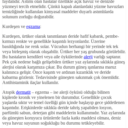
faydalıdır. Astımı olan hastalar özellikle açık havuz ve denizde
yüzmeyi tercih etmelidir. Çünkü kapalı alanlardaki yüzme havuzları
temizliğinde kullanılan kimyasal maddeler duyarlı astımlılarda
solunum zorluğu doğurabilir.
Kurdeşen ve
egzama
:
Kurdeşen, ürtiker olarak tanımlanan deride hafif kabarık, pembe-
kırmızı renkte ve genellikle kaşıntılı lezyonlardır. Üzerine
basıldığında ise renk solar. Vücudun herhangi bir yerinde tek tek
veya birleşmiş olarak oluşabilir. Ürtiker her yaş grubunda görülebilir.
Bu hastaların kendileri veya aile öykülerinde
alerji
varlığı saptanır.
Pek çok nedene bağlı gelişebilen ürtiker yaz aylarında sıklıkla güneş
alerjisi olarak karşımıza çıkar. Bu durum güneş ışınlarına maruz
kalınınca gelişir. Önce kaşıntı ve ardınan kızarıklık ve deride
kabarma gözlenir. Tedavisinde güneşten sakınmak çok önemlidir.
Antihistaminik ilaçlar kullanılır.
Atopik
dermatit
– egzema – ise alerji öyküsü olduğu bilinen
kişilerde kronik ve yinelenen bir durumdur. Genellikle çocuk
yaşlarda sıktır ve temel özelliği gün içinde başlayıp gece şiddetlenen
kaşıntıdır. Erişkinlerde sıklıkla deride tahriş yapabilen losyon,
parfümlü sabun, deterjan gibi maddelerin kullanımıdır. Yaz aylarında
da güneşten koruyucu ürünlerde fazla katkı maddesi olması, deniz
veya havuz suyunun soğukluğu bu durumu tetikleyebilir.