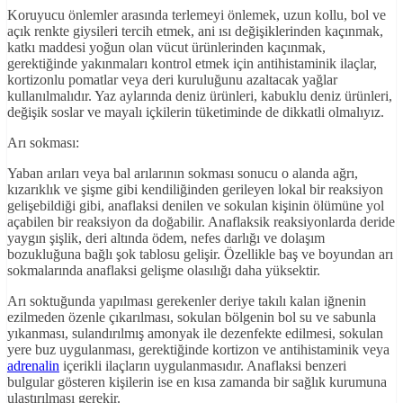
Koruyucu önlemler arasında terlemeyi önlemek, uzun kollu, bol ve
açık renkte giysileri tercih etmek, ani ısı değişiklerinden kaçınmak,
katkı maddesi yoğun olan vücut ürünlerinden kaçınmak,
gerektiğinde yakınmaları kontrol etmek için antihistaminik ilaçlar,
kortizonlu pomatlar veya deri kuruluğunu azaltacak yağlar
kullanılmalıdır. Yaz aylarında deniz ürünleri, kabuklu deniz ürünleri,
değişik soslar ve mayalı içkilerin tüketiminde de dikkatli olmalıyız.
Arı sokması:
Yaban arıları veya bal arılarının sokması sonucu o alanda ağrı,
kızarıklık ve şişme gibi kendiliğinden gerileyen lokal bir reaksiyon
gelişebildiği gibi, anaflaksi denilen ve sokulan kişinin ölümüne yol
açabilen bir reaksiyon da doğabilir. Anaflaksik reaksiyonlarda deride
yaygın şişlik, deri altında ödem, nefes darlığı ve dolaşım
bozukluğuna bağlı şok tablosu gelişir. Özellikle baş ve boyundan arı
sokmalarında anaflaksi gelişme olasılığı daha yüksektir.
Arı soktuğunda yapılması gerekenler deriye takılı kalan iğnenin
ezilmeden özenle çıkarılması, sokulan bölgenin bol su ve sabunla
yıkanması, sulandırılmış amonyak ile dezenfekte edilmesi, sokulan
yere buz uygulanması, gerektiğinde kortizon ve antihistaminik veya
adrenalin
içerikli ilaçların uygulanmasıdır. Anaflaksi benzeri
bulgular gösteren kişilerin ise en kısa zamanda bir sağlık kurumuna
ulaştırılması gerekir.