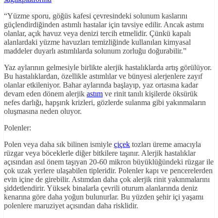
“Yüzme sporu, göğüs kafesi çevresindeki solunum kaslarını
güçlendirdiğinden astımlı hastalar için tavsiye edilir. Ancak astımı
olanlar, açık havuz veya denizi tercih etmelidir. Çünkü kapalı
alanlardaki yüzme havuzları temizliğinde kullanılan kimyasal
maddeler duyarlı astımlılarda solunum zorluğu doğurabilir.”
Yaz aylarının gelmesiyle birlikte alerjik hastalıklarda artış görülüyor.
Bu hastalıklardan, özellikle astımlılar ve bünyesi alerjenlere zayıf
olanlar etkileniyor. Bahar aylarında başlayıp, yaz ortasına kadar
devam eden dönem alerjik
astım
ve rinit tanılı kişilerde öksürük
nefes darlığı, hapşırık krizleri, gözlerde sulanma gibi yakınmaların
oluşmasına neden oluyor.
Polenler:
Polen veya daha sık bilinen ismiyle
çiçek
tozları üreme amacıyla
rüzgar veya böceklerle diğer bitkilere taşınır. Alerjik hastalıklar
açısından asıl önem taşıyan 20-60 mikron büyüklüğündeki rüzgar ile
çok uzak yerlere ulaşabilen tipleridir. Polenler kapı ve pencerelerden
evin içine de girebilir. Astımdan daha çok alerjik rinit yakınmalarını
şiddetlendirir. Yüksek binalarla çevrili oturum alanlarında deniz
kenarına göre daha yoğun bulunurlar. Bu yüzden şehir içi yaşamı
polenlere maruziyet açısından daha risklidir.