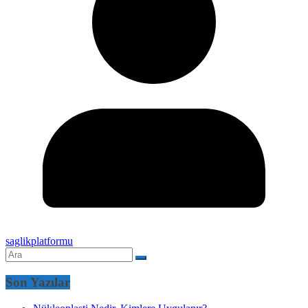
saglikplatformu
Son Yazılar