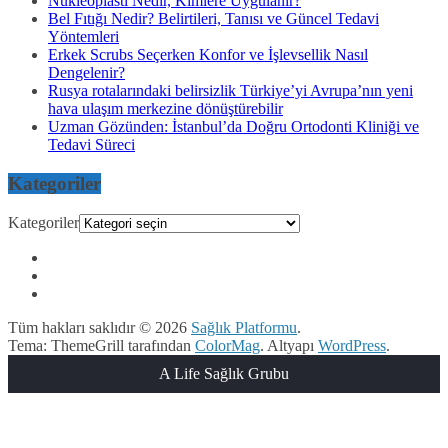
Nükleoplasti Nedir, Kimlere Uygulanır?
Bel Fıtığı Nedir? Belirtileri, Tanısı ve Güncel Tedavi
Yöntemleri
Erkek Scrubs Seçerken Konfor ve İşlevsellik Nasıl
Dengelenir?
Rusya rotalarındaki belirsizlik Türkiye’yi Avrupa’nın yeni
hava ulaşım merkezine dönüştürebilir
Uzman Gözünden: İstanbul’da Doğru Ortodonti Kliniği ve
Tedavi Süreci
Kategoriler
Kategoriler
Tüm hakları saklıdır © 2026
Sağlık Platformu
.
Tema: ThemeGrill tarafından
ColorMag
. Altyapı
WordPress
.
A Life Sağlık Grubu