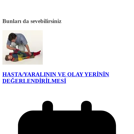
Bunları da sevebilirsiniz
HASTA/YARALININ VE OLAY YERİNİN
DEĞERLENDİRİLMESİ