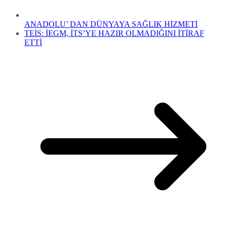
ANADOLU’ DAN DÜNYAYA SAĞLIK HİZMETİ
TEİS: İEGM, İTS’YE HAZIR OLMADIĞINI İTİRAF
ETTİ