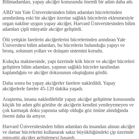
Bilimadamları, yapay akciğer konusunda önemli bir adım daha attı.
ABD’nin Yale Üniversitesinden bilim adamları hücrelerinden
arındırılmış eski bir akciğer üzerine sağlıklı hücrelerin eklenmesiyle
organ nakline uygun yapay akciğer, Harvard Üniversitesinden bilim
adamları çipli minyatür akciğer geliştirdi.
Ölü yetişkin farelerin akciğerlerini hücrelerinden arındıran Yale
Üniversitesi bilim adamları, bu hücrelerin bulunduğu yapıyı ve
bronş, solunum yolları ve dolaşım sistemini korudu.
Kuluçka makinesinde, yapı üzerinde kök hücre ve akciğer hücreleri
geliştiren bilim adamları, yapının sağlıklı hücreler tarafından
kaplandığını ve akciğer dokusunun oluştuğunu gördü.
Daha sonra bu yapay akciğerler farelere nakledildi. Yapay
akciğerlerle fareler 45-120 dakika yaşadı.
Araştırma, insana nakledilebilir yapay akciğer geliştirme konusunda
küçük bir adım gibi görülse de akciğerin kendini yenileyemeyen ve
çok karmaşık doku yapısına sahip olduğu göz önüne alındığında
önemi daha da artıyor.
Harvard Üniversitesinden bilim adamları da insandan alınan akciğer
ve damar hücrelerini kullanarak sakız büyüklüğündeki çip üzerinde
minyatür akciğer geliştirmeyi başardı.