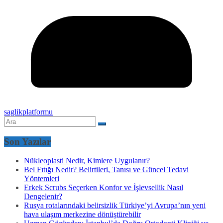
saglikplatformu
Son Yazılar
Nükleoplasti Nedir, Kimlere Uygulanır?
Bel Fıtığı Nedir? Belirtileri, Tanısı ve Güncel Tedavi
Yöntemleri
Erkek Scrubs Seçerken Konfor ve İşlevsellik Nasıl
Dengelenir?
Rusya rotalarındaki belirsizlik Türkiye’yi Avrupa’nın yeni
hava ulaşım merkezine dönüştürebilir