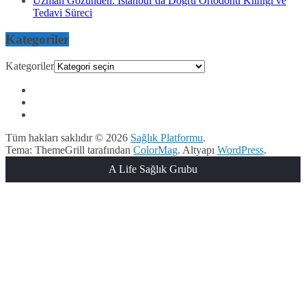
Uzman Gözünden: İstanbul’da Doğru Ortodonti Kliniği ve
Tedavi Süreci
Kategoriler
Kategoriler
Tüm hakları saklıdır © 2026
Sağlık Platformu
.
Tema: ThemeGrill tarafından
ColorMag
. Altyapı
WordPress
.
A Life Sağlık Grubu