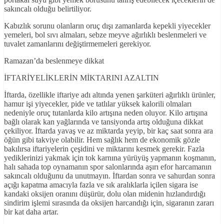
sakıncalı olduğu belirtiliyor.
Kabızlık sorunu olanların oruç dışı zamanlarda kepekli yiyecekler
yemeleri, bol sıvı almaları, sebze meyve ağırlıklı beslenmeleri ve
tuvalet zamanlarını değiştirmemeleri gerekiyor.
Ramazan’da beslenmeye dikkat
İFTARİYELİKLERİN MİKTARINI AZALTIN
İftarda, özellikle iftariye adı altında yenen şarküteri ağırlıklı ürünler,
hamur işi yiyecekler, pide ve tatlılar yüksek kalorili olmaları
nedeniyle oruç tutanlarda kilo artışına neden oluyor. Kilo artışına
bağlı olarak kan yağlarında ve tansiyonda artış olduğuna dikkat
çekiliyor. İftarda yavaş ve az miktarda yeyip, bir kaç saat sonra ara
öğün gibi takviye olabilir. Hem sağlık hem de ekonomik gözle
bakılırsa iftariyelerin çeşidini ve miktarını kesmek gerekir. Fazla
yediklerinizi yakmak için tok karnına yürüyüş yapmanın koşmanın,
halı sahada top oynamanın spor salonlarında aşırı efor harcamanın
sakıncalı olduğunu da unutmayın. İftardan sonra ve sahurdan sonra
açığı kapatma amacıyla fazla ve sık aralıklarla içilen sigara ise
kandaki oksijen oranını düşürür, dolu olan midenin hızlandırdığı
sindirim işlemi sırasında da oksijen harcandığı için, sigaranın zararı
bir kat daha artar.