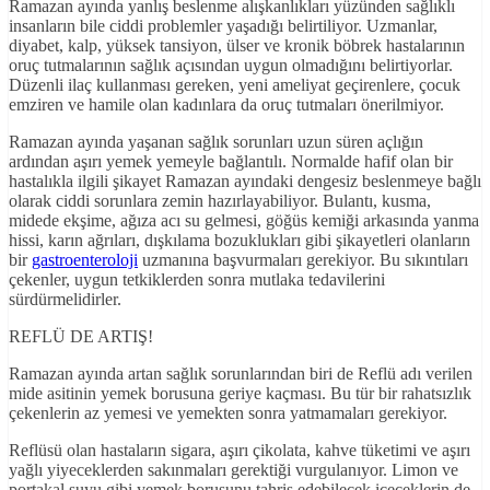
Ramazan ayında yanlış beslenme alışkanlıkları yüzünden sağlıklı
insanların bile ciddi problemler yaşadığı belirtiliyor. Uzmanlar,
diyabet, kalp, yüksek tansiyon, ülser ve kronik böbrek hastalarının
oruç tutmalarının sağlık açısından uygun olmadığını belirtiyorlar.
Düzenli ilaç kullanması gereken, yeni ameliyat geçirenlere, çocuk
emziren ve hamile olan kadınlara da oruç tutmaları önerilmiyor.
Ramazan ayında yaşanan sağlık sorunları uzun süren açlığın
ardından aşırı yemek yemeyle bağlantılı. Normalde hafif olan bir
hastalıkla ilgili şikayet Ramazan ayındaki dengesiz beslenmeye bağlı
olarak ciddi sorunlara zemin hazırlayabiliyor. Bulantı, kusma,
midede ekşime, ağıza acı su gelmesi, göğüs kemiği arkasında yanma
hissi, karın ağrıları, dışkılama bozuklukları gibi şikayetleri olanların
bir
gastroenteroloji
uzmanına başvurmaları gerekiyor. Bu sıkıntıları
çekenler, uygun tetkiklerden sonra mutlaka tedavilerini
sürdürmelidirler.
REFLÜ DE ARTIŞ!
Ramazan ayında artan sağlık sorunlarından biri de Reflü adı verilen
mide asitinin yemek borusuna geriye kaçması. Bu tür bir rahatsızlık
çekenlerin az yemesi ve yemekten sonra yatmamaları gerekiyor.
Reflüsü olan hastaların sigara, aşırı çikolata, kahve tüketimi ve aşırı
yağlı yiyeceklerden sakınmaları gerektiği vurgulanıyor. Limon ve
portakal suyu gibi yemek borusunu tahriş edebilecek içeceklerin de