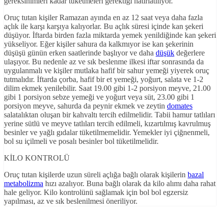
gereksinimleri kadar tüketmeleri gerektiği hatırlatılıyor.
Oruç tutan kişiler Ramazan ayında en az 12 saat veya daha fazla
açlık ile karşı karşıya kalıyorlar. Bu açlık süresi içinde kan şekeri
düşüyor. İftarda birden fazla miktarda yemek yenildiğinde kan şekeri
yükseliyor. Eğer kişiler sahura da kalkmıyor ise kan şekerinin
düşüşü günün erken saatlerinde başlıyor ve daha
düşük
değerlere
ulaşıyor. Bu nedenle az ve sık beslenme ilkesi iftar sonrasında da
uygulanmalı ve kişiler mutlaka hafif bir sahur yemeği yiyerek oruç
tutmalıdır. İftarda çorba, hafif bir et yemeği, yoğurt, salata ve 1-2
dilim ekmek yenilebilir. Saat 19.00 gibi 1-2 porsiyon meyve, 21.00
gibi 1 porsiyon sebze yemeği ve yoğurt veya süt, 23.00 gibi 1
porsiyon meyve, sahurda da peynir ekmek ve zeytin
domates
salatalıktan oluşan bir kahvaltı tercih edilmelidir. Tabii hamur tatlıları
yerine sütlü ve meyve tatlıları tercih edilmeli, kızartılmış kavrulmuş
besinler ve yağlı gıdalar tüketilmemelidir. Yemekler iyi çiğnenmeli,
bol su içilmeli ve posalı besinler bol tüketilmelidir.
KİLO KONTROLÜ
Oruç tutan kişilerde uzun süreli açlığa bağlı olarak kişilerin
bazal
metabolizma
hızı azalıyor. Buna bağlı olarak da kilo alımı daha rahat
hale geliyor. Kilo kontrolünü sağlamak için bol bol egzersiz
yapılması, az ve sık beslenilmesi öneriliyor.