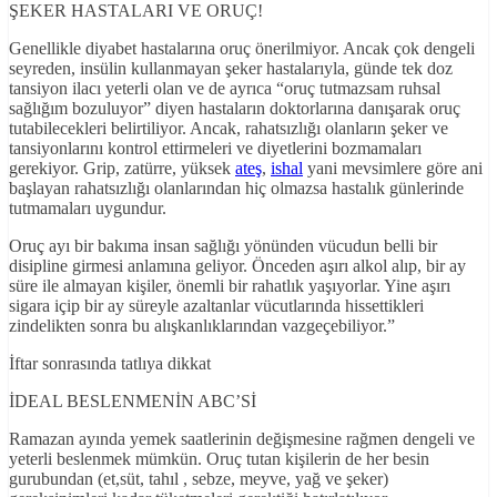
ŞEKER HASTALARI VE ORUÇ!
Genellikle diyabet hastalarına oruç önerilmiyor. Ancak çok dengeli
seyreden, insülin kullanmayan şeker hastalarıyla, günde tek doz
tansiyon ilacı yeterli olan ve de ayrıca “oruç tutmazsam ruhsal
sağlığım bozuluyor” diyen hastaların doktorlarına danışarak oruç
tutabilecekleri belirtiliyor. Ancak, rahatsızlığı olanların şeker ve
tansiyonlarını kontrol ettirmeleri ve diyetlerini bozmamaları
gerekiyor. Grip, zatürre, yüksek
ateş
,
ishal
yani mevsimlere göre ani
başlayan rahatsızlığı olanlarından hiç olmazsa hastalık günlerinde
tutmamaları uygundur.
Oruç ayı bir bakıma insan sağlığı yönünden vücudun belli bir
disipline girmesi anlamına geliyor. Önceden aşırı alkol alıp, bir ay
süre ile almayan kişiler, önemli bir rahatlık yaşıyorlar. Yine aşırı
sigara içip bir ay süreyle azaltanlar vücutlarında hissettikleri
zindelikten sonra bu alışkanlıklarından vazgeçebiliyor.”
İftar sonrasında tatlıya dikkat
İDEAL BESLENMENİN ABC’Sİ
Ramazan ayında yemek saatlerinin değişmesine rağmen dengeli ve
yeterli beslenmek mümkün. Oruç tutan kişilerin de her besin
gurubundan (et,süt, tahıl , sebze, meyve, yağ ve şeker)