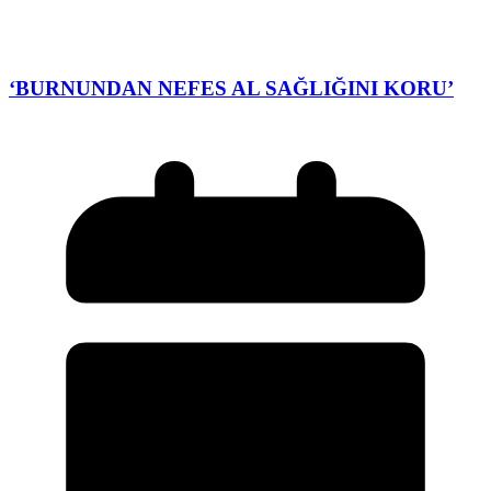
‘BURNUNDAN NEFES AL SAĞLIĞINI KORU’