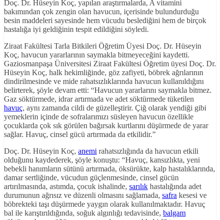
Doç. Dr. Hüseyin Koç, yapılan araştırmalarda, A vitamini
bakımından çok zengin olan havucun, içerisinde bulundurduğu
besin maddeleri sayesinde hem vücudu beslediğini hem de birçok
hastalığa iyi geldiğinin tespit edildiğini söyledi.
Ziraat Fakültesi Tarla Bitkileri Öğretim Üyesi Doç. Dr. Hüseyin
Koç, havucun yararlarının saymakla bitmeyeceğini kaydetti.
Gaziosmanpaşa Üniversitesi Ziraat Fakültesi Öğretim üyesi Doç. Dr.
Hüseyin Koç, halk hekimliğinde, göz zafiyeti, böbrek ağrılarının
dindirilmesinde ve mide rahatsızlıklarında havucun kullanıldığını
belirterek, şöyle devam etti: “Havucun yararlarını saymakla bitmez.
Gaz söktürmede, idrar artırmada ve adet söktürmede tüketilen
havuç
, aynı zamanda cildi de güzelleştirir. Çiğ olarak yendiği gibi
yemeklerin içinde de sofralarımızı süsleyen havucun özellikle
çocuklarda çok sık görülen bağırsak kurtlarını düşürmede de yarar
sağlar. Havuç, cinsel gücü artırmada da etkilidir.”
Doç. Dr. Hüseyin Koç,
anemi
rahatsızlığında da havucun etkili
olduğunu kaydederek, şöyle konuştu: “Havuç, kansızlıkta, yeni
bebekli hanımların sütünü artırmada, öksürükte, kalp hastalıklarında,
damar sertliğinde, vücudun güçlenmesinde, cinsel gücün
artırılmasında, astımda, çocuk ishalinde,
sarılık
hastalığında adet
durumunun ağrısız ve düzenli olmasını sağlamada,
safra
kesesi ve
böbrekteki taşı düşürmede yaygın olarak kullanılmaktadır. Havuç
bal ile karıştırıldığında, soğuk algınlığı tedavisinde,
balgam