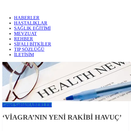
HABERLER
HASTALIKLAR
SAĞLIK EĞİTİMİ
MEVZUAT
REHBER
SİFALI BİTKİLER
TIP SÖZLÜĞÜ
İLETİŞİM
Genel Sağlık
HABERLER
‘VİAGRA’NIN YENİ RAKİBİ HAVUÇ’