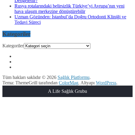
Dengelenir?
Rusya rotalarındaki belirsizlik Türkiye’yi Avrupa’nın yeni
hava ulaşım merkezine dönüştürebilir
Uzman Gözünden: İstanbul’da Doğru Ortodonti Kliniği ve
Tedavi Süreci
Kategoriler
Kategoriler
Tüm hakları saklıdır © 2026
Sağlık Platformu
.
Tema: ThemeGrill tarafından
ColorMag
. Altyapı
WordPress
.
A Life Sağlık Grubu