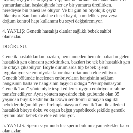
yumurtlamaları başladığında her ay bir yumurta üretilirken,
neredeyse bin tanesi ise ölüyor. Ve bir gün bu biyolojik çeyiz
tükeniyor. Sanılanın aksine cinsel hayat, hamilelik sayısı veya
doğum kontrol hapı kullanımı bu seyri değiştiremiyor.
4. YANLIŞ: Genetik hastalığı olanlar sağlıklı bebek sahibi
olamazlar.
DOĞRUSU:
Genetik hastalıklardan bazıları, hem anneden hem de babadan gelen
hastalıklı gen olmasını gerektirirken, bazıları ise tek bir hastalıklı gen
ile ortaya çıkabiliyor. Böyle durumlarda tüp bebek işlemi
uygulanıyor ve embriyolar laboratuar ortamında elde ediliyor.
Genetik bölümde incelenen embriyoların hangisinin sağlam,
hangisinin hasta ve hangisinin taşıyıcı olduğu “Preimplantasyon
Genetik Tanı” yöntemiyle tespit edilerek uygun embriyolar rahme
transfer ediliyor. Aynı yöntem sayesinde risk grubunda olan 35
yaşından büyük kadınlar da Down sendromu olmayan sağlıklı
bebekler doğurabiliyor. Preimplantasyon Genetik Tanı ile ailedeki
hastalıklı bireye doku ve organ bağışı yapabilecek şekilde genetik
uyumu olan bebek de elde edilebiliyor.
5. YANLIS: Sperm sayımında hiç sperm bulunmayan erkekler baba
olamazlar.