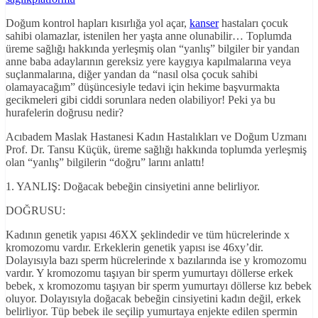
Doğum kontrol hapları kısırlığa yol açar,
kanser
hastaları çocuk
sahibi olamazlar, istenilen her yaşta anne olunabilir… Toplumda
üreme sağlığı hakkında yerleşmiş olan “yanlış” bilgiler bir yandan
anne baba adaylarının gereksiz yere kaygıya kapılmalarına veya
suçlanmalarına, diğer yandan da “nasıl olsa çocuk sahibi
olamayacağım” düşüncesiyle tedavi için hekime başvurmakta
gecikmeleri gibi ciddi sorunlara neden olabiliyor! Peki ya bu
hurafelerin doğrusu nedir?
Acıbadem Maslak Hastanesi Kadın Hastalıkları ve Doğum Uzmanı
Prof. Dr. Tansu Küçük, üreme sağlığı hakkında toplumda yerleşmiş
olan “yanlış” bilgilerin “doğru” larını anlattı!
1. YANLIŞ: Doğacak bebeğin cinsiyetini anne belirliyor.
DOĞRUSU:
Kadının genetik yapısı 46XX şeklindedir ve tüm hücrelerinde x
kromozomu vardır. Erkeklerin genetik yapısı ise 46xy’dir.
Dolayısıyla bazı sperm hücrelerinde x bazılarında ise y kromozomu
vardır. Y kromozomu taşıyan bir sperm yumurtayı döllerse erkek
bebek, x kromozomu taşıyan bir sperm yumurtayı döllerse kız bebek
oluyor. Dolayısıyla doğacak bebeğin cinsiyetini kadın değil, erkek
belirliyor. Tüp bebek ile seçilip yumurtaya enjekte edilen spermin