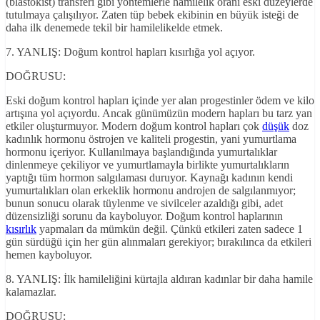
(blastokist) transferi gibi yöntemlerle hamilelik oranı eski düzeylerde
tutulmaya çalışılıyor. Zaten tüp bebek ekibinin en büyük isteği de
daha ilk denemede tekil bir hamilelikelde etmek.
7. YANLIŞ: Doğum kontrol hapları kısırlığa yol açıyor.
DOĞRUSU:
Eski doğum kontrol hapları içinde yer alan progestinler ödem ve kilo
artışına yol açıyordu. Ancak günümüzün modern hapları bu tarz yan
etkiler oluşturmuyor. Modern doğum kontrol hapları çok
düşük
doz
kadınlık hormonu östrojen ve kaliteli progestin, yani yumurtlama
hormonu içeriyor. Kullanılmaya başlandığında yumurtalıklar
dinlenmeye çekiliyor ve yumurtlamayla birlikte yumurtalıkların
yaptığı tüm hormon salgılaması duruyor. Kaynağı kadının kendi
yumurtalıkları olan erkeklik hormonu androjen de salgılanmıyor;
bunun sonucu olarak tüylenme ve sivilceler azaldığı gibi, adet
düzensizliği sorunu da kayboluyor. Doğum kontrol haplarının
kısırlık
yapmaları da mümkün değil. Çünkü etkileri zaten sadece 1
gün sürdüğü için her gün alınmaları gerekiyor; bırakılınca da etkileri
hemen kayboluyor.
8. YANLIŞ: İlk hamileliğini kürtajla aldıran kadınlar bir daha hamile
kalamazlar.
DOĞRUSU: