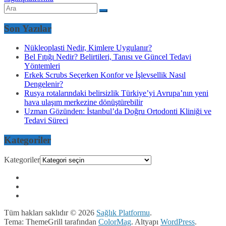
Son Yazılar
Nükleoplasti Nedir, Kimlere Uygulanır?
Bel Fıtığı Nedir? Belirtileri, Tanısı ve Güncel Tedavi
Yöntemleri
Erkek Scrubs Seçerken Konfor ve İşlevsellik Nasıl
Dengelenir?
Rusya rotalarındaki belirsizlik Türkiye’yi Avrupa’nın yeni
hava ulaşım merkezine dönüştürebilir
Uzman Gözünden: İstanbul’da Doğru Ortodonti Kliniği ve
Tedavi Süreci
Kategoriler
Kategoriler
Tüm hakları saklıdır © 2026
Sağlık Platformu
.
Tema: ThemeGrill tarafından
ColorMag
. Altyapı
WordPress
.