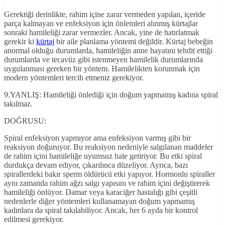
Gerektiği derinlikte, rahim içine zarar vermeden yapılan, içeride
parça kalmayan ve enfeksiyon için önlemleri alınmış kürtajlar
sonraki hamileliği zarar vermezler. Ancak, yine de hatırlatmak
gerekir ki
kürtaj
bir aile planlama yöntemi değildir. Kürtaj bebeğin
anormal olduğu durumlarda, hamileliğin anne hayatını tehdit ettiği
durumlarda ve tecavüz gibi istenmeyen hamilelik durumlarında
uygulanması gereken bir yöntem. Hamilelikten korunmak için
modern yöntemleri tercih etmeniz gerekiyor.
9.YANLIŞ: Hamileliği önlediği için doğum yapmamış kadına spiral
takılmaz.
DOĞRUSU:
Spiral enfeksiyon yapmıyor ama enfeksiyon varmış gibi bir
reaksiyon doğuruyor. Bu reaksiyon nedeniyle salgılanan maddeler
de rahim içini hamileliğe uyumsuz hale getiriyor. Bu etki spiral
durdukça devam ediyor, çıkarılınca düzeliyor. Ayrıca, bazı
spirallerdeki bakır sperm öldürücü etki yapıyor. Hormonlu spiraller
aynı zamanda rahim ağzı salgı yapısını ve rahim içini değiştirerek
hamileliği önlüyor. Damar veya karaciğer hastalığı gibi çeşitli
nedenlerle diğer yöntemleri kullanamayan doğum yapmamış
kadınlara da spiral takılabiliyor. Ancak, her 6 ayda bir kontrol
edilmesi gerekiyor.