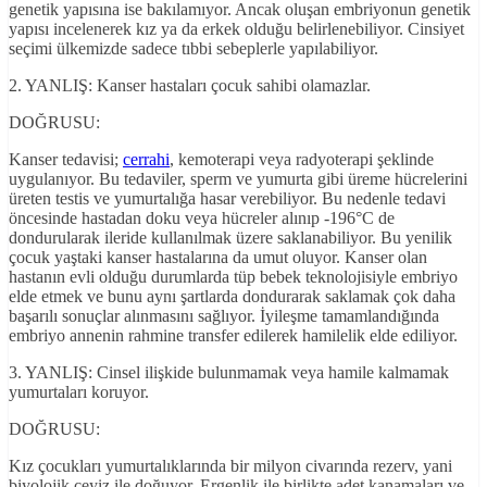
genetik yapısına ise bakılamıyor. Ancak oluşan embriyonun genetik
yapısı incelenerek kız ya da erkek olduğu belirlenebiliyor. Cinsiyet
seçimi ülkemizde sadece tıbbi sebeplerle yapılabiliyor.
2. YANLIŞ: Kanser hastaları çocuk sahibi olamazlar.
DOĞRUSU:
Kanser tedavisi;
cerrahi
, kemoterapi veya radyoterapi şeklinde
uygulanıyor. Bu tedaviler, sperm ve yumurta gibi üreme hücrelerini
üreten testis ve yumurtalığa hasar verebiliyor. Bu nedenle tedavi
öncesinde hastadan doku veya hücreler alınıp -196°C de
dondurularak ileride kullanılmak üzere saklanabiliyor. Bu yenilik
çocuk yaştaki kanser hastalarına da umut oluyor. Kanser olan
hastanın evli olduğu durumlarda tüp bebek teknolojisiyle embriyo
elde etmek ve bunu aynı şartlarda dondurarak saklamak çok daha
başarılı sonuçlar alınmasını sağlıyor. İyileşme tamamlandığında
embriyo annenin rahmine transfer edilerek hamilelik elde ediliyor.
3. YANLIŞ: Cinsel ilişkide bulunmamak veya hamile kalmamak
yumurtaları koruyor.
DOĞRUSU:
Kız çocukları yumurtalıklarında bir milyon civarında rezerv, yani
biyolojik çeyiz ile doğuyor. Ergenlik ile birlikte adet kanamaları ve