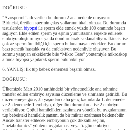
DOĞRUSU:
“Azospermi” adı verilen bu durum 2 ana nedenle oluşuyor:
Birincisi, üretilen spermin çıkış yollarının tıkalı olması. Bu durumda
testislerden
biyopsi
ile sperm elde etmek yüzde 100 oranında başarı
sağlıyor. Elde edilen sperm ya eşinin yumurtasına enjekte edilerek
embriyo oluşturuluyor ya da dondurularak saklanabiliyor. İkincisi ise
çok az sperm üretildiği için sperm bulunamayan erkekler. Bu durum
bazı genetik hastalık ya da enfeksiyon nedenliyle oluşuyor. Bu
sorunu yaşayan erkeklerde bile “Mikro Tese” yöntemiyle mikroskop
altında biyopsi yapılarak sperm bulunabiliyor.
6. YANLIŞ: İlk tüp bebek denemesi başarılı olmaz.
DOĞRUSU:
Ülkemizde Mart 2010 tarihindeki bir yönetmelikle ana rahmine
transfer edilen embriyo sayısına düzenleme ve sınırlama getirildi. Bu
düzenlemeye göre; 35 yaşından daha genç kadınlarda 1. denemede
ve 2. denemede 1 embriyo, diğer tüm durumlarda ise 2 embriyo
verilebiliyor. Çoğul hamilelikleri azaltmaya yönelik bu uygulamanın
tüp bebekteki hamilelik şansını da bir miktar azaltması beklenebilir.
Ancak transfer edilecek embriyonun çok dikkatli seçimi,
“metabolomics” yöntemi uygulaması veya 5. gün embriyo