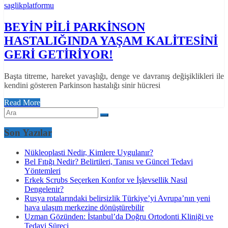
saglikplatformu
BEYİN PİLİ PARKİNSON
HASTALIĞINDA YAŞAM KALİTESİNİ
GERİ GETİRİYOR!
Başta titreme, hareket yavaşlığı, denge ve davranış değişiklikleri ile
kendini gösteren Parkinson hastalığı sinir hücresi
Read More
Son Yazılar
Nükleoplasti Nedir, Kimlere Uygulanır?
Bel Fıtığı Nedir? Belirtileri, Tanısı ve Güncel Tedavi
Yöntemleri
Erkek Scrubs Seçerken Konfor ve İşlevsellik Nasıl
Dengelenir?
Rusya rotalarındaki belirsizlik Türkiye’yi Avrupa’nın yeni
hava ulaşım merkezine dönüştürebilir
Uzman Gözünden: İstanbul’da Doğru Ortodonti Kliniği ve
Tedavi Süreci